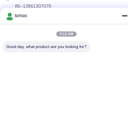
86--13861307079
tomas
E-mail
tomas@smtmachine-parts.com
5:12 AM
Adres
D-526, Haye Science Park, 93# Weihe Road, Suzhou
Good day, what product are you looking for?
Industrial Park Suzhou, Jiangsu, 215127, China
Privacybeleid
|
Sitemap
China Goed Kwaliteit SMT-Machinedelen Leverancier. Copyright
© 2017-2026 SMT PARTS SUPPLY LTD Allemaal. Alle rechten
voorbehouden.