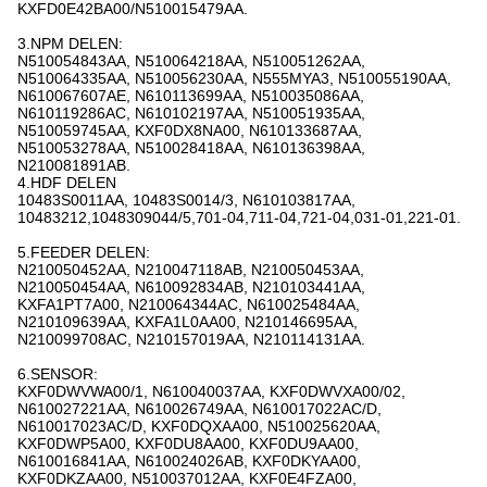
KXFD0E42BA00/N510015479AA.
3.NPM DELEN:
N510054843AA, N510064218AA, N510051262AA,
N510064335AA, N510056230AA, N555MYA3, N510055190AA,
N610067607AE, N610113699AA, N510035086AA,
N610119286AC, N610102197AA, N510051935AA,
N510059745AA, KXF0DX8NA00, N610133687AA,
N510053278AA, N510028418AA, N610136398AA,
N210081891AB.
4.HDF DELEN
10483S0011AA, 10483S0014/3, N610103817AA,
10483212,1048309044/5,701-04,711-04,721-04,031-01,221-01.
5.FEEDER DELEN:
N210050452AA, N210047118AB, N210050453AA,
N210050454AA, N610092834AB, N210103441AA,
KXFA1PT7A00, N210064344AC, N610025484AA,
N210109639AA, KXFA1L0AA00, N210146695AA,
N210099708AC, N210157019AA, N210114131AA.
6.SENSOR:
KXF0DWVWA00/1, N610040037AA, KXF0DWVXA00/02,
N610027221AA, N610026749AA, N610017022AC/D,
N610017023AC/D, KXF0DQXAA00, N510025620AA,
KXF0DWP5A00, KXF0DU8AA00, KXF0DU9AA00,
N610016841AA, N610024026AB, KXF0DKYAA00,
KXF0DKZAA00, N510037012AA, KXF0E4FZA00,