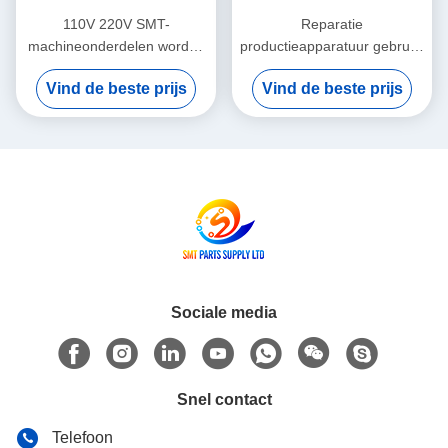
110V 220V SMT-
Reparatie
machineonderdelen worden
productieapparatuur gebruikt
per vliegtuig verzonden
in goede staat Ontworpen
Vind de beste prijs
Vind de beste prijs
Geïntegreerde
voor precisie en consistente
veldonderwijsservice ter
prestaties in productielijnen
ondersteuning van
geavanceerde PCB-
productieprocessen
Sociale media
Snel contact
Telefoon