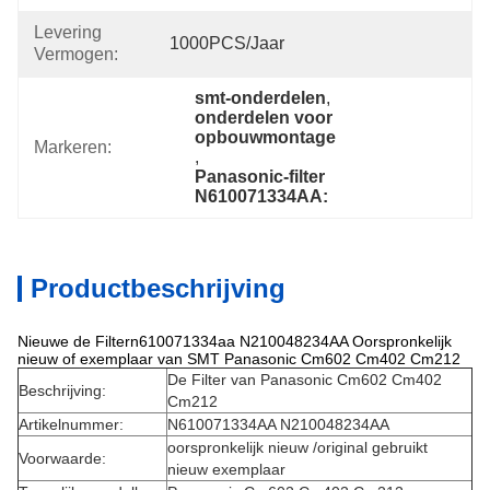
Levering
1000PCS/jaar
Vermogen:
smt-onderdelen
, 
onderdelen voor 
opbouwmontage
Markeren:
, 
Panasonic-filter 
N610071334AA:
Productbeschrijving
Nieuwe de Filtern610071334aa N210048234AA Oorspronkelijk
nieuw of exemplaar van SMT Panasonic Cm602 Cm402 Cm212
De Filter van Panasonic Cm602 Cm402
Beschrijving:
Cm212
Artikelnummer:
N610071334AA N210048234AA
oorspronkelijk nieuw /original gebruikt
Voorwaarde:
nieuw exemplaar