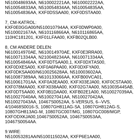
N510048693AA, N610002221AA, N610002222AA,
N510054833AA, N510054834AA, N510054835AA,
N510054836AA, KXF0DSSAA00, KXF0DSTAA00.
7, CM-KATROL:
KXF0E0GGA00/N510010794AA, KXF0DWP0A00,
N510002167AA, N610116866AA, N610116865AA,
110HC181201, KXF01LFAA00, KXFB02QLB00.
8, CM ANDERE DELEN:
N610014970AE, N610014970AE, KXF0E3RRA00,
N610071334AA, N210048234AA, N610071334AA,
N510054846AA, KXF0DT5AA00,1, KXF0DXTAS00,
KXF0DXESA00, KXF0A6PAA00, KXF0DXFYA00,
KXF0DKSAA00/N610025628AA, N510003602AA,
N610087389AA, N610133066AA, KXFB00VCA01,
N510061701AA, KXF0A3EAA00, KXFX03EJA00, KXF0CSTAA00,
KXF078MAA00, KXFX038AA00, KXF02G7AA00, N510035445AB,
KXF0DT5AA00, KXF0B1DAA00, KXFB02E1A00, N510027039AA,
N510027040AA, N510027041AA, N510027042AA,
N510027043AA, 10467S0052AA, 5-VERSUS, 6--VVS,
4/10468S0016-S, 10807GH811AG-SA, 10807GH812AG-S,
10807GH813AG-M, 10807GC007/MG, 10807GC008/MGP,
KXFODXKJA00,10467S0052AA, 10467S0053AA,
10467S0054AA.
9.WIRE:
N510053281AA/N510011502AA, KXFP6E1AA00,