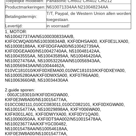
Toepelijke modellen:
Panasonic Cm602 Cm402 Cm212
Productmarkeringen:
N610071334AA N210048234AA
T/T, Paypal, de Western Union allen worden
Betalingstermijn:
toegestaan.
Levertijd:
in voorraad!
1, MOTOR:
N510042737AA/N5100030833AA/B,
KXF0CWQA00/N510030834AB, KXF0DHSAA00, KXF0E1LXA00,
N510008188AA, KXF0DGFAA00/N510042739AA,
KXF0DGEAA00/N510042740AA, N510048142AA,
N510043555AA, N510043589AA, N510046420AA,
N510027476AA, N510053226AA/N510056943AA,
N510056943AA/N510044462A,
010VC181010/KXF0DXEMA00,010WC181010/KXF0DXEYA00,
N510005280AA/KXF0DWXSA00, KXF07R6AA00,
N610063660AB, N510034430AA
2.guide sporen:
: 000JC183010//KXF0DXGWA00,
KXF0E3W8A00/N510015477AA,
010CC082111,010CC083011,010CC082101, KXF0DXGWA00,
N510015477AA, N510029898AA, KXFY006WA00,
KXFK001LA01, KXF0DWYXA00, KXF0DY1QA00,
N510006050AA, KXF0DT9AA002/N510015478AA,
N510023677AA/KXFYGC00482,
N510015478AA/N510054618AA,
KXF0E3W8A00/N510015477AA,