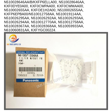
N510028646AA/B/KXFP6ELLA00, N510028646AA,
KXF0DYE0A00, KXF0CWPAA00, KXF0CWMAA00,
N510002655AA, KXFOE1H2A00, N510002655AA,
KXFP6EPBA00/N510012758AA, N510019114AA,
N510026295AA, N510026292AA, N510026293AA,
N510026294AA, N510012770AA, N510012758AA,
N510028367AA, N510028368AA, N510059933AA,
N610060831AA, KXFYGC00224.