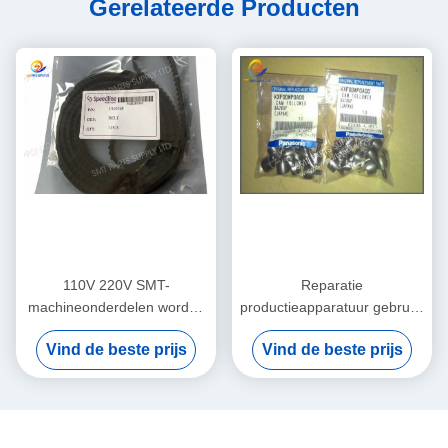
Gerelateerde Producten
110V 220V SMT-
Reparatie
machineonderdelen worden
productieapparatuur gebruikt
per vliegtuig verzonden
in goede staat Ontworpen
Vind de beste prijs
Vind de beste prijs
Geïntegreerde
voor precisie en consistente
veldonderwijsservice ter
prestaties in productielijnen
ondersteuning van
geavanceerde PCB-
productieprocessen