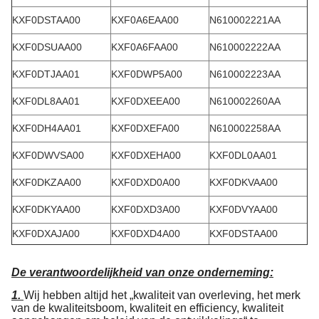
KXF0DSTAA00
KXF0A6EAA00
N610002221AA
KXF0DSUAA00
KXF0A6FAA00
N610002222AA
KXF0DTJAA01
KXF0DWP5A00
N610002223AA
KXF0DL8AA01
KXF0DXEEA00
N610002260AA
KXF0DH4AA01
KXF0DXEFA00
N610002258AA
KXF0DWVSA00
KXF0DXEHA00
KXF0DL0AA01
KXF0DKZAA00
KXF0DXD0A00
KXF0DKVAA00
KXF0DKYAA00
KXF0DXD3A00
KXF0DVYAA00
KXF0DXAJA00
KXF0DXD4A00
KXF0DSTAA00
De verantwoordelijkheid van onze onderneming:
1.
Wij hebben altijd het „kwaliteit van overleving, het merk
van de kwaliteitsboom, kwaliteit en efficiency, kwaliteit