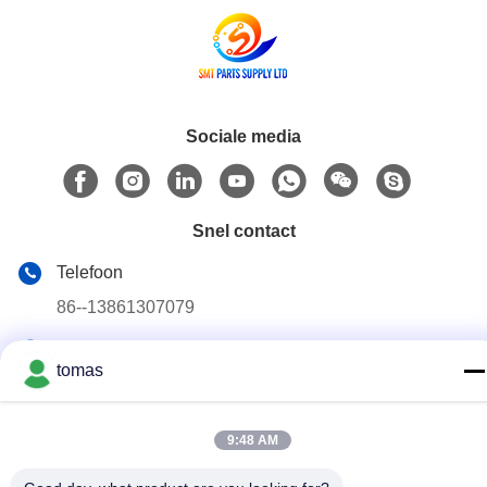
Sociale media
Snel contact
Telefoon
86--13861307079
E-mail
tomas
tomas@smtmachine-parts.com
Adres
9:48 AM
D-526, Haye Science Park, 93# Weihe Road, Suzhou
Industrial Park Suzhou, Jiangsu, 215127, China