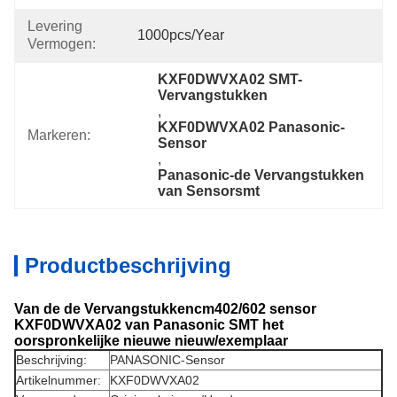
Levering
1000pcs/year
Vermogen:
KXF0DWVXA02 SMT-
Vervangstukken
, 
KXF0DWVXA02 Panasonic-
Markeren:
Sensor
, 
Panasonic-de Vervangstukken 
van Sensorsmt
Productbeschrijving
Van de de Vervangstukkencm402/602 sensor
KXF0DWVXA02 van Panasonic SMT het
oorspronkelijke nieuwe nieuw/exemplaar
Beschrijving:
PANASONIC-Sensor
Artikelnummer:
KXF0DWVXA02