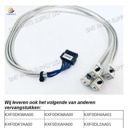
Wij leveren ook het volgende van anderen
vervangstukken:
KXF0DKWAA00
KXF0DKWAA00
KXF0DH4AA01
KXF0DKYAA00
KXF0DXAHA00
KXF0DL2AA01