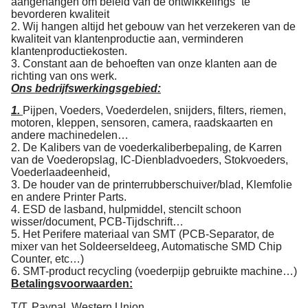
aangehangen om beleid van de ontwikkelings“ te
bevorderen kwaliteit
2. Wij hangen altijd het gebouw van het verzekeren van de
kwaliteit van klantenproductie aan, verminderen
klantenproductiekosten.
3. Constant aan de behoeften van onze klanten aan de
richting van ons werk.
Ons bedrijfswerkingsgebied:
1.
Pijpen, Voeders, Voederdelen, snijders, filters, riemen,
motoren, kleppen, sensoren, camera, raadskaarten en
andere machinedelen…
2. De Kalibers van de voederkaliberbepaling, de Karren
van de Voederopslag, IC-Dienbladvoeders, Stokvoeders,
Voederlaadeenheid,
3. De houder van de printerrubberschuiver/blad, Klemfolie
en andere Printer Parts.
4. ESD de lasband, hulpmiddel, stencilt schoon
wisser/document, PCB-Tijdschrift…
5. Het Perifere materiaal van SMT (PCB-Separator, de
mixer van het Soldeerseldeeg, Automatische SMD Chip
Counter, etc…)
6. SMT-product recycling (voederpijp gebruikte machine…)
Betalingsvoorwaarden:
T/T, Paypal, Western Union