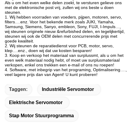
Als u om het even welke delen zoekt, te versturen gelieve ons
met de elektronische post vrij, zullen wij ons beste u doen
steunen.
1. Wij hebben voorraden van voeders, pijpen, motoren, servo,
filters….enz. Voor het bekende merk zoals JUKI, Yamaha,
Samsung, Siemens, Sanyo, embleon, Sony, FUJI, I-Impuls…,
wij steunen originele nieuw &refurbished delen, en tegelijkertijd,
steunen wij ook de OEM delen met concurrerende prijs met
goede kwaliteit.
2. Wij steunen de reparatiedienst voor PCB, motor, servo,
klep….enz., doen wij dat uw kosten besparen!
3. Koop en verkoop het materiaal van surplussmt, als u om het
even welk materiaal nodig hebt, of moet uw surplusmateriaal
verkopen, enkel ons trekken een e-mail of ons nu roepen!
4. Software, met inbegrip van het programing, Optimalisering….,
veel lagere prijs dan van Agent! U kunt proberen!
Taggen:
Industriële Servomotor
Elektrische Servomotor
Stap Motor Stuurprogramma