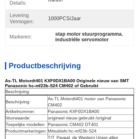
Details:
Levering
1000PCS/jaar
Vermogen:
stap motor stuurprogramma
, 
Markeren:
industriële servomotor
Productbeschrijving
As-TL Motordt401 KXF0DX1BA00 Originele nieuw van SMT
Panasonic hc-mf23b-S24 CM402 of Gebruikt
Beschrijving:
As-TL Motordt401 motor van Panasonic
Beschrijving:
CM402
Artikelnummer:
Panasonic KXF0DX1BA00
Voorwaarde:
origineel nieuw gebruikt /original
Toepelijke modellen:
Panasonic CM402 DT401
Productmarkeringen:
Mitsubishi hc-mf23b-S24
T/T, Paypal, de Western Union allen