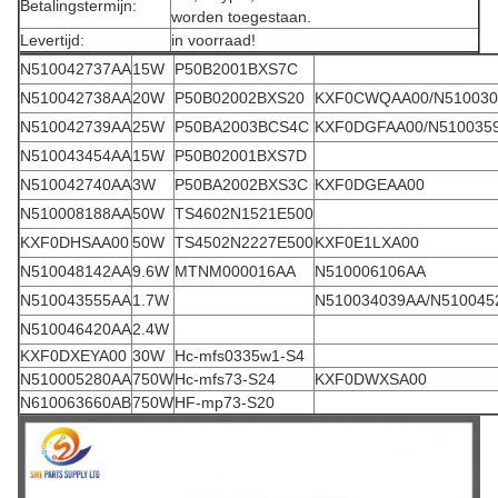
Betalingstermijn:
worden toegestaan.
Levertijd:
in voorraad!
N510042737AA
15W
P50B2001BXS7C
N510042738AA
20W
P50B02002BXS20
KXF0CWQAA00/N510030
N510042739AA
25W
P50BA2003BCS4C
KXF0DGFAA00/N510035
N510043454AA
15W
P50B02001BXS7D
N510042740AA
3W
P50BA2002BXS3C
KXF0DGEAA00
N510008188AA
50W
TS4602N1521E500
KXF0DHSAA00
50W
TS4502N2227E500
KXF0E1LXA00
N510048142AA
9.6W
MTNM000016AA
N510006106AA
N510043555AA
1.7W
N510034039AA/N510045
N510046420AA
2.4W
KXF0DXEYA00
30W
Hc-mfs0335w1-S4
N510005280AA
750W
Hc-mfs73-S24
KXF0DWXSA00
N610063660AB
750W
HF-mp73-S20