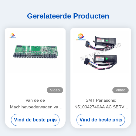
Gerelateerde Producten
Video
Video
Van de de
SMT Panasonic
Machinevoederwagen van
N510042740AA AC SERVO
SMT Panasonic NPM PCB-
MOTOR 3W MULTI Theta-
Vind de beste prijs
Vind de beste prijs
raad PNF0A1-AA
Motor P50BA2002BXS3C 3
N610102505AA
HD Light Weight