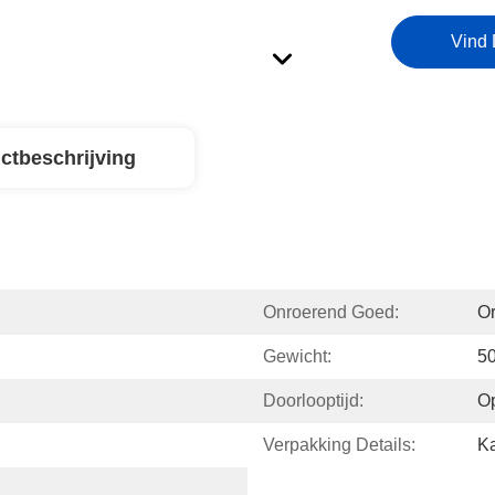
Vind 
ctbeschrijving
Onroerend Goed:
Or
Gewicht:
5
Doorlooptijd:
O
Verpakking Details:
Ka