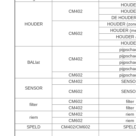
HOUDE
CM402
HOUDE
DE HOUDER
HOUDER
HOUDER (zond
HOUDER (met
CM602
HOUDER 
HOUDE
pijpscha
pijpscha
CM402
BALlat
pijpscha
pijpscha
CM602
pijpscha
CM402
SENSO
SENSOR
CM602
SENSO
CM602
filter
filter
CM402
filter
CM402
riem
riem
CM602
riem
SPELD
CM402/CM602
SPEL