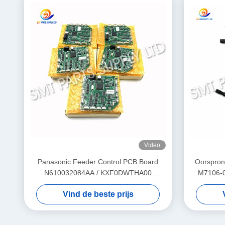
Video
Panasonic Feeder Control PCB Board
Oorspron
N610032084AA / KXF0DWTHA00
M7106-0
(MC12CX-5) – Voor CM402 CM602 NPM
SMT
Vind de beste prijs
8mm / 12mm / 16mm Feeders