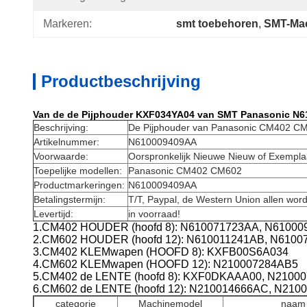
Markeren:
smt toebehoren
, 
SMT-Mac
Productbeschrijving
Van de de Pijphouder KXF034YA04 van SMT Panasonic N6
Beschrijving:
De Pijphouder van
Panasonic
CM402 CM
Artikelnummer:
N610009409AA
Voorwaarde:
Oorspronkelijk Nieuwe Nieuw of Exempla
Toepelijke modellen:
Panasonic
CM402 CM602
Productmarkeringen:
N610009409AA
Betalingstermijn:
T/T, Paypal, de Western Union allen wor
Levertijd:
in voorraad!
1.CM402 HOUDER (hoofd 8): N610071723AA, N6100
2.CM602 HOUDER (hoofd 12): N610011241AB, N610
3.CM402 KLEMwapen (HOOFD 8): KXFB00S6A034
4.CM602 KLEMwapen (HOOFD 12): N210007284AB5
5.CM402 de LENTE (hoofd 8): KXF0DKAAA00, N2100
6.CM602 de LENTE (hoofd 12): N210014666AC, N210
categorie
Machinemodel
naam