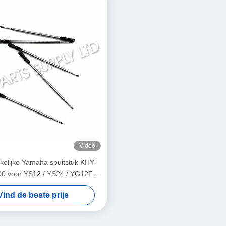
Video
kelijke Yamaha spuitstuk KHY-
0 voor YS12 / YS24 / YG12F
 Pick and Place Machine
Vind de beste prijs