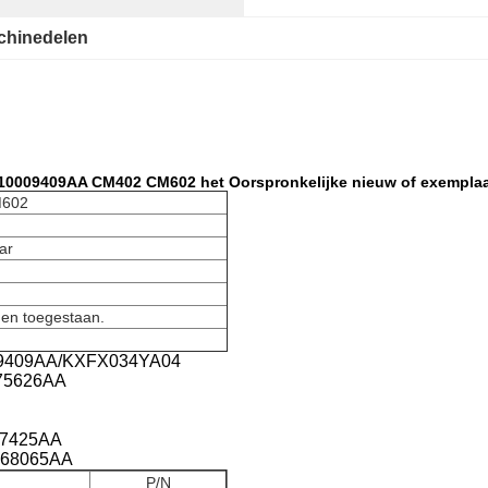
hinedelen
10009409AA CM402 CM602 het Oorspronkelijke nieuw of exempla
602
ar
den toegestaan.
09409AA/KXFX034YA04
075626AA
07425AA
068065AA
P/N