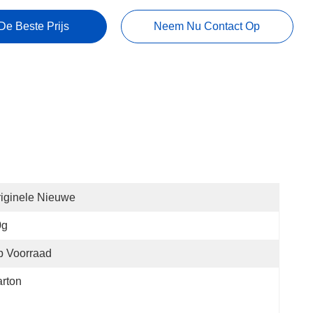
De Beste Prijs
Neem Nu Contact Op
iginele Nieuwe
0g
p Voorraad
rton