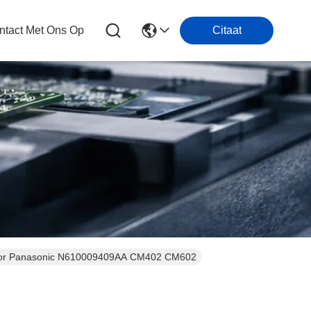
tact Met Ons Op
Citaat
voor Panasonic N610009409AA CM402 CM602