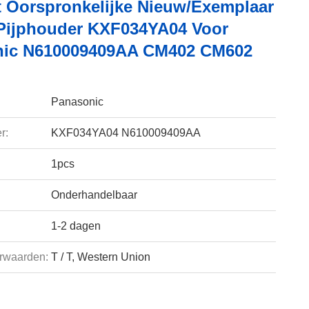
 Oorspronkelijke Nieuw/Exemplaar
Pijphouder KXF034YA04 Voor
nic N610009409AA CM402 CM602
Panasonic
r:
KXF034YA04 N610009409AA
1pcs
Onderhandelbaar
1-2 dagen
rwaarden:
T / T, Western Union