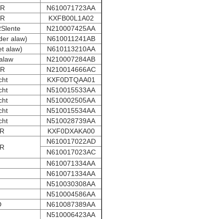
R
N610071723AA
R
KXFB00L1A02
Slente
N210007425AA
er alaw)
N610011241AB
 alaw)
N610113210AA
alaw
N210007284AB
R
N210014666AC
cht
KXF0DTQAA01
cht
N510015533AA
cht
N510002505AA
cht
N510015534AA
cht
N510028739AA
R
KXF0DXAKA00
N610017022AD
R
N610017023AC
N610071334AA
N610071334AA
N510030308AA
N510004586AA
D
N610087389AA
N510006423AA