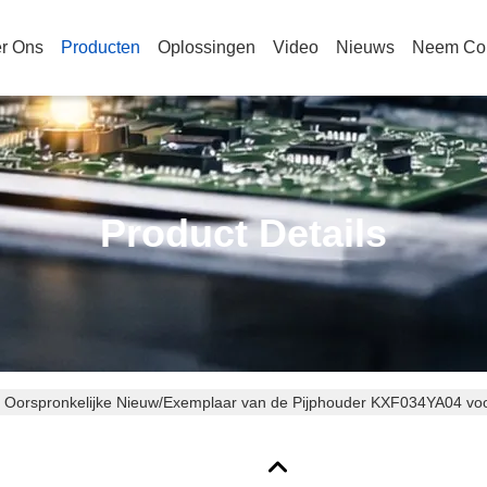
r Ons
Producten
Oplossingen
Video
Nieuws
Neem Con
Product Details
 Oorspronkelijke Nieuw/Exemplaar van de Pijphouder KXF034YA04 