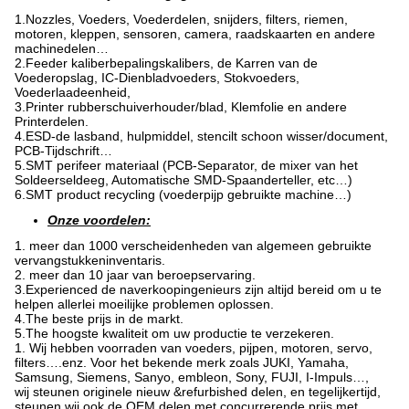
1.Nozzles, Voeders, Voederdelen, snijders, filters, riemen,
motoren, kleppen, sensoren, camera, raadskaarten en andere
machinedelen…
2.Feeder kaliberbepalingskalibers, de Karren van de
Voederopslag, IC-Dienbladvoeders, Stokvoeders,
Voederlaadeenheid,
3.Printer rubberschuiverhouder/blad, Klemfolie en andere
Printerdelen.
4.ESD-de lasband, hulpmiddel, stencilt schoon wisser/document,
PCB-Tijdschrift…
5.SMT perifeer materiaal (PCB-Separator, de mixer van het
Soldeerseldeeg, Automatische SMD-Spaanderteller, etc…)
6.SMT product recycling (voederpijp gebruikte machine…)
Onze voordelen:
1. meer dan 1000 verscheidenheden van algemeen gebruikte
vervangstukkeninventaris.
2. meer dan 10 jaar van beroepservaring.
3.Experienced de naverkoopingenieurs zijn altijd bereid om u te
helpen allerlei moeilijke problemen oplossen.
4.The beste prijs in de markt.
5.The hoogste kwaliteit om uw productie te verzekeren.
1. Wij hebben voorraden van voeders, pijpen, motoren, servo,
filters….enz. Voor het bekende merk zoals JUKI, Yamaha,
Samsung, Siemens, Sanyo, embleon, Sony, FUJI, I-Impuls…,
wij steunen originele nieuw &refurbished delen, en tegelijkertijd,
steunen wij ook de OEM delen met concurrerende prijs met