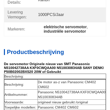
Details:
Levering
1000PCS/jaar
Vermogen:
elektrische servomotor
, 
Markeren:
industriële servomotor
Productbeschrijving
De servomotor Originele nieuw van SMT Panasonic
N510042738AA KXF0CWQAA00 N510030834AB SANY DENKI
P50B02002BXS20 20W of Gebruikt
Beschrijving:
De motor as-z van Panasonic CM402
Beschrijving:
CM602
Panasonic N510042738AA KXF0CWQAA00
Artikelnummer:
N510030834AB
Voorwaarde:
origineel nieuw gebruikt /original
Toepelijke modellen:
Panasonic CM402 CM602