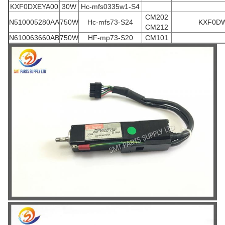
KXF0DXEYA00
30W
Hc-mfs0335w1-S4
CM202
N510005280AA
750W
Hc-mfs73-S24
KXF0D
CM212
N610063660AB
750W
HF-mp73-S20
CM101