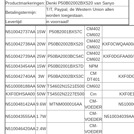
Productmarkeringen:
Denki P50B02002BXS20 van Sanyo
T/T, Paypal, de Western Union allen
Betalingstermijn:
worden toegestaan.
Levertijd:
in voorraad!
CM402
N510042737AA
15W
P50B2001BXS7C
CM602
CM402
N510042738AA
20W
P50B02002BXS20
KXF0CWQAA00/
CM602
CM402
N510042739AA
25W
P50BA2003BCS4C
KXF0DGFAA00/
CM602
N510043454AA
15W
P50B02001BXS7D
NPM
CM
N510042740AA
3W
P50BA2002BXS3C
KXF0D
DT401
N510008188AA
50W
TS4602N1521E500
CM602
KXF0DHSAA00
50W
TS4502N2227E500
Cm
KXF0E
CM-
N510048142AA
9.6W
MTNM000016AA
N51000
VOEDER
CM-
N510043555AA
1.7W
N510034039AA
VOEDER
CM-
N510046420AA
2.4W
VOEDER