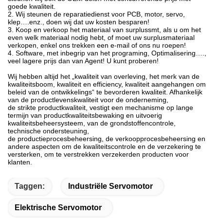
goede kwaliteit.
2. Wij steunen de reparatiedienst voor PCB, motor, servo,
klep….enz., doen wij dat uw kosten besparen!
3. Koop en verkoop het materiaal van surplussmt, als u om het
even welk materiaal nodig hebt, of moet uw surplusmateriaal
verkopen, enkel ons trekken een e-mail of ons nu roepen!
4. Software, met inbegrip van het programing, Optimalisering….,
veel lagere prijs dan van Agent! U kunt proberen!
Wij hebben altijd het „kwaliteit van overleving, het merk van de
kwaliteitsboom, kwaliteit en efficiency, kwaliteit aangehangen om
beleid van de ontwikkelings“ te bevorderen kwaliteit. Afhankelijk
van de productlevenskwaliteit voor de onderneming,
de strikte productkwaliteit, vestigt een mechanisme op lange
termijn van productkwaliteitsbewaking en uitvoerig
kwaliteitsbeheersysteem, van de grondstoffencontrole,
technische ondersteuning,
de productieprocesbeheersing, de verkoopprocesbeheersing en
andere aspecten om de kwaliteitscontrole en de verzekering te
versterken, om te verstrekken verzekerden producten voor
klanten.
Taggen:
Industriële Servomotor
Elektrische Servomotor