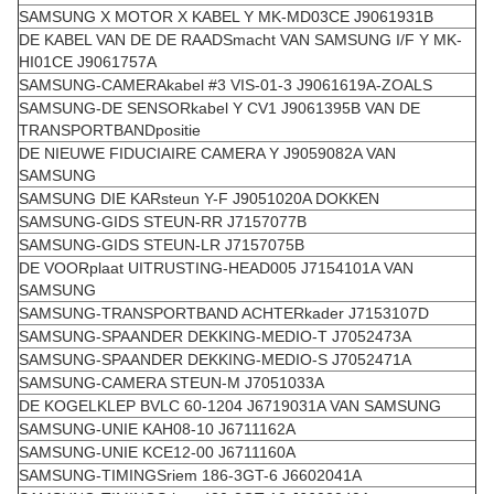
SAMSUNG X MOTOR X KABEL Y MK-MD03CE J9061931B
DE KABEL VAN DE DE RAADSmacht VAN SAMSUNG I/F Y MK-
HI01CE J9061757A
SAMSUNG-CAMERAkabel #3 VIS-01-3 J9061619A-ZOALS
SAMSUNG-DE SENSORkabel Y CV1 J9061395B VAN DE
TRANSPORTBANDpositie
DE NIEUWE FIDUCIAIRE CAMERA Y J9059082A VAN
SAMSUNG
SAMSUNG DIE KARsteun Y-F J9051020A DOKKEN
SAMSUNG-GIDS STEUN-RR J7157077B
SAMSUNG-GIDS STEUN-LR J7157075B
DE VOORplaat UITRUSTING-HEAD005 J7154101A VAN
SAMSUNG
SAMSUNG-TRANSPORTBAND ACHTERkader J7153107D
SAMSUNG-SPAANDER DEKKING-MEDIO-T J7052473A
SAMSUNG-SPAANDER DEKKING-MEDIO-S J7052471A
SAMSUNG-CAMERA STEUN-M J7051033A
DE KOGELKLEP BVLC 60-1204 J6719031A VAN SAMSUNG
SAMSUNG-UNIE KAH08-10 J6711162A
SAMSUNG-UNIE KCE12-00 J6711160A
SAMSUNG-TIMINGSriem 186-3GT-6 J6602041A