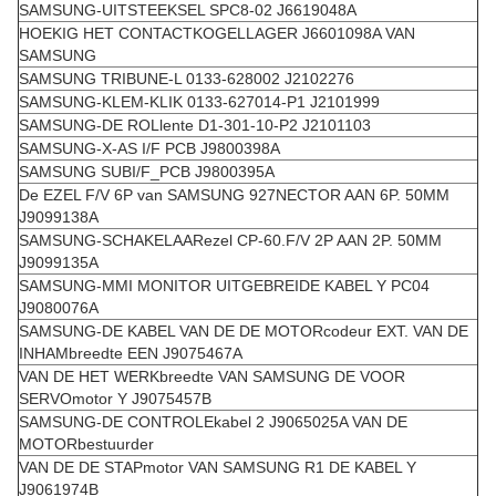
SAMSUNG-UITSTEEKSEL SPC8-02 J6619048A
HOEKIG HET CONTACTKOGELLAGER J6601098A VAN
SAMSUNG
SAMSUNG TRIBUNE-L 0133-628002 J2102276
SAMSUNG-KLEM-KLIK 0133-627014-P1 J2101999
SAMSUNG-DE ROLlente D1-301-10-P2 J2101103
SAMSUNG-X-AS I/F PCB J9800398A
SAMSUNG SUBI/F_PCB J9800395A
De EZEL F/V 6P van SAMSUNG 927NECTOR AAN 6P. 50MM
J9099138A
SAMSUNG-SCHAKELAARezel CP-60.F/V 2P AAN 2P. 50MM
J9099135A
SAMSUNG-MMI MONITOR UITGEBREIDE KABEL Y PC04
J9080076A
SAMSUNG-DE KABEL VAN DE DE MOTORcodeur EXT. VAN DE
INHAMbreedte EEN J9075467A
VAN DE HET WERKbreedte VAN SAMSUNG DE VOOR
SERVOmotor Y J9075457B
SAMSUNG-DE CONTROLEkabel 2 J9065025A VAN DE
MOTORbestuurder
VAN DE DE STAPmotor VAN SAMSUNG R1 DE KABEL Y
J9061974B