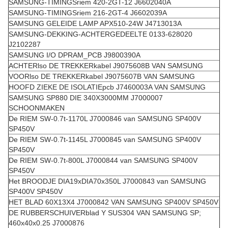
SAMSUNG-TIMINGSriem 420-2GT-12 J6602040A
SAMSUNG-TIMINGSriem 216-2GT-4 J6602039A
SAMSUNG GELEIDE LAMP APX510-24W J4713013A
SAMSUNG-DEKKING-ACHTERGEDEELTE 0133-628020
J2102287
SAMSUNG I/O DPRAM_PCB J9800390A
ACHTERlso DE TREKKERkabel J9075608B VAN SAMSUNG
VOORlso DE TREKKERkabel J9075607B VAN SAMSUNG
HOOFD ZIEKE DE ISOLATIEpcb J7460003A VAN SAMSUNG
SAMSUNG SP880 DIE 340X3000MM J7000007
SCHOONMAKEN
De RIEM SW-0.7t-1170L J7000846 van SAMSUNG SP400V
SP450V
De RIEM SW-0.7t-1145L J7000845 van SAMSUNG SP400V
SP450V
De RIEM SW-0.7t-800L J7000844 van SAMSUNG SP400V
SP450V
Het BROODJE DIA19xDIA70x350L J7000843 van SAMSUNG
SP400V SP450V
HET BLAD 60X13X4 J7000842 VAN SAMSUNG SP400V SP450V
DE RUBBERSCHUIVERblad Y SUS304 VAN SAMSUNG SP;
460x40x0.25 J7000876