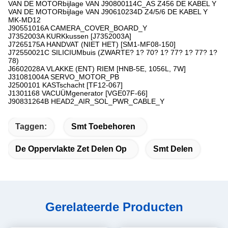
VAN DE MOTORbijlage VAN J90800114C_AS Z456 DE KABEL Y
VAN DE MOTORbijlage VAN J90610234D Z4/5/6 DE KABEL Y
MK-MD12
J90551016A CAMERA_COVER_BOARD_Y
J7352003A KURKkussen [J7352003A]
J7265175A HANDVAT (NIET HET) [SM1-MF08-150]
J72550021C SILICIUMbuis (ZWARTE? 1? 70? 1? 77? 1? 77? 1?
78)
J6602028A VLAKKE (ENT) RIEM [HNB-5E, 1056L, 7W]
J31081004A SERVO_MOTOR_PB
J2500101 KASTschacht [TF12-067]
J1301168 VACUÜMgenerator [VGE07F-66]
J90831264B HEAD2_AIR_SOL_PWR_CABLE_Y
Taggen:
Smt Toebehoren
De Oppervlakte Zet Delen Op
Smt Delen
Gerelateerde Producten