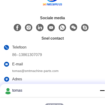
Sociale media
Snel contact
Telefoon
86--13861307079
E-mail
tomas@smtmachine-parts.com
Adres
D-526, Haye Science Park, 93# Weihe Road, Suzhou
Industrial Park Suzhou, Jiangsu, 215127, China
tomas
Privacybeleid
|
Sitemap