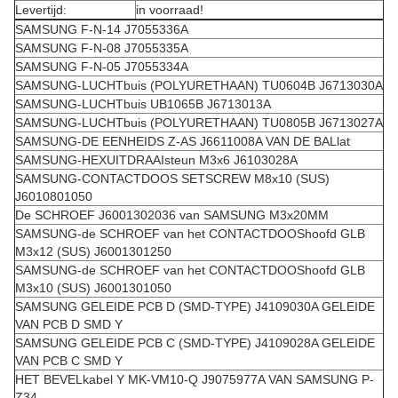
Levertijd:
in voorraad!
SAMSUNG F-N-14 J7055336A
SAMSUNG F-N-08 J7055335A
SAMSUNG F-N-05 J7055334A
SAMSUNG-LUCHTbuis (POLYURETHAAN) TU0604B J6713030A
SAMSUNG-LUCHTbuis UB1065B J6713013A
SAMSUNG-LUCHTbuis (POLYURETHAAN) TU0805B J6713027A
SAMSUNG-DE EENHEIDS Z-AS J6611008A VAN DE BALlat
SAMSUNG-HEXUITDRAAIsteun M3x6 J6103028A
SAMSUNG-CONTACTDOOS SETSCREW M8x10 (SUS)
J6010801050
De SCHROEF J6001302036 van SAMSUNG M3x20MM
SAMSUNG-de SCHROEF van het CONTACTDOOShoofd GLB
M3x12 (SUS) J6001301250
SAMSUNG-de SCHROEF van het CONTACTDOOShoofd GLB
M3x10 (SUS) J6001301050
SAMSUNG GELEIDE PCB D (SMD-TYPE) J4109030A GELEIDE
VAN PCB D SMD Y
SAMSUNG GELEIDE PCB C (SMD-TYPE) J4109028A GELEIDE
VAN PCB C SMD Y
HET BEVELkabel Y MK-VM10-Q J9075977A VAN SAMSUNG P-
Z34