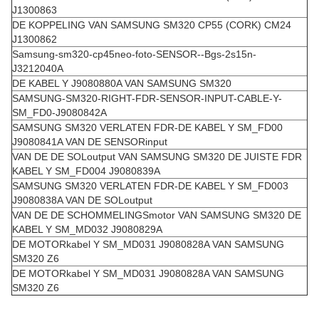
J1300863
DE KOPPELING VAN SAMSUNG SM320 CP55 (CORK) CM24
J1300862
Samsung-sm320-cp45neo-foto-SENSOR--Bgs-2s15n-
J3212040A
DE KABEL Y J9080880A VAN SAMSUNG SM320
SAMSUNG-SM320-RIGHT-FDR-SENSOR-INPUT-CABLE-Y-
SM_FD0-J9080842A
SAMSUNG SM320 VERLATEN FDR-DE KABEL Y SM_FD00
J9080841A VAN DE SENSORinput
VAN DE DE SOLoutput VAN SAMSUNG SM320 DE JUISTE FDR
KABEL Y SM_FD004 J9080839A
SAMSUNG SM320 VERLATEN FDR-DE KABEL Y SM_FD003
J9080838A VAN DE SOLoutput
VAN DE DE SCHOMMELINGSmotor VAN SAMSUNG SM320 DE
KABEL Y SM_MD032 J9080829A
DE MOTORkabel Y SM_MD031 J9080828A VAN SAMSUNG
SM320 Z6
DE MOTORkabel Y SM_MD031 J9080828A VAN SAMSUNG
SM320 Z6