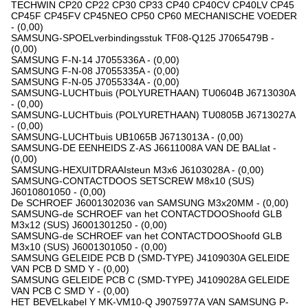
TECHWIN CP20 CP22 CP30 CP33 CP40 CP40CV CP40LV CP45
CP45F CP45FV CP45NEO CP50 CP60 MECHANISCHE VOEDER
- (0,00)
SAMSUNG-SPOELverbindingsstuk TF08-Q125 J7065479B -
(0,00)
SAMSUNG F-N-14 J7055336A - (0,00)
SAMSUNG F-N-08 J7055335A - (0,00)
SAMSUNG F-N-05 J7055334A - (0,00)
SAMSUNG-LUCHTbuis (POLYURETHAAN) TU0604B J6713030A
- (0,00)
SAMSUNG-LUCHTbuis (POLYURETHAAN) TU0805B J6713027A
- (0,00)
SAMSUNG-LUCHTbuis UB1065B J6713013A - (0,00)
SAMSUNG-DE EENHEIDS Z-AS J6611008A VAN DE BALlat -
(0,00)
SAMSUNG-HEXUITDRAAIsteun M3x6 J6103028A - (0,00)
SAMSUNG-CONTACTDOOS SETSCREW M8x10 (SUS)
J6010801050 - (0,00)
De SCHROEF J6001302036 van SAMSUNG M3x20MM - (0,00)
SAMSUNG-de SCHROEF van het CONTACTDOOShoofd GLB
M3x12 (SUS) J6001301250 - (0,00)
SAMSUNG-de SCHROEF van het CONTACTDOOShoofd GLB
M3x10 (SUS) J6001301050 - (0,00)
SAMSUNG GELEIDE PCB D (SMD-TYPE) J4109030A GELEIDE
VAN PCB D SMD Y - (0,00)
SAMSUNG GELEIDE PCB C (SMD-TYPE) J4109028A GELEIDE
VAN PCB C SMD Y - (0,00)
HET BEVELkabel Y MK-VM10-Q J9075977A VAN SAMSUNG P-