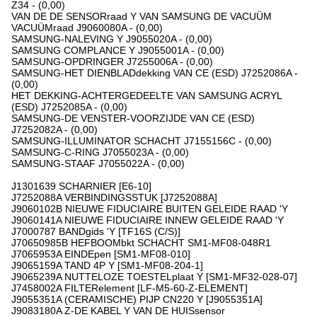
Z34 - (0,00)
VAN DE DE SENSORraad Y VAN SAMSUNG DE VACUÜM
VACUÜMraad J9060080A - (0,00)
SAMSUNG-NALEVING Y J9055020A - (0,00)
SAMSUNG COMPLANCE Y J9055001A - (0,00)
SAMSUNG-OPDRINGER J7255006A - (0,00)
SAMSUNG-HET DIENBLADdekking VAN CE (ESD) J7252086A -
(0,00)
HET DEKKING-ACHTERGEDEELTE VAN SAMSUNG ACRYL
(ESD) J7252085A - (0,00)
SAMSUNG-DE VENSTER-VOORZIJDE VAN CE (ESD)
J7252082A - (0,00)
SAMSUNG-ILLUMINATOR SCHACHT J7155156C - (0,00)
SAMSUNG-C-RING J7055023A - (0,00)
SAMSUNG-STAAF J7055022A - (0,00)
J1301639 SCHARNIER [E6-10]
J7252088A VERBINDINGSSTUK [J7252088A]
J9060102B NIEUWE FIDUCIAIRE BUITEN GELEIDE RAAD 'Y
J9060141A NIEUWE FIDUCIAIRE INNEW GELEIDE RAAD 'Y
J7000787 BANDgids 'Y [TF16S (C/S)]
J70650985B HEFBOOMbkt SCHACHT SM1-MF08-048R1
J7065953A EINDEpen [SM1-MF08-010]
J9065159A TAND 4P Y [SM1-MF08-204-1]
J9065239A NUTTELOZE TOESTELplaat Y [SM1-MF32-028-07]
J7458002A FILTERelement [LF-M5-60-Z-ELEMENT]
J9055351A (CERAMISCHE) PIJP CN220 Y [J9055351A]
J9083180A Z-DE KABEL Y VAN DE HUISsensor