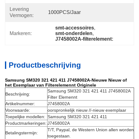
Levering
1000PCS/jaar
Vermogen:
smt-accessoires
, 
Markeren:
smt-onderdelen
, 
J7458002A-filterelement:
Productbeschrijving
Samsung SM320 321 421 411 J7458002A-Nieuwe Nieuw of
het Exemplaar van Filterelemennt Originele
Samsung SM320 321 421 411 J7458002A
Beschrijving:
Filter Elemennt
Artikelnummer:
J7458002A
Voorwaarde:
oorspronkelijk nieuw //-nieuw exemplaar
Toepelijke modellen:
Samsung SM320 321 421 411
Productmarkeringen:
J7458002A
T/T, Paypal, de Western Union allen worden
Betalingstermijn:
toegestaan.