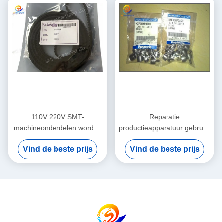
110V 220V SMT-
Reparatie
machineonderdelen worden
productieapparatuur gebruikt
per vliegtuig verzonden
in goede staat Ontworpen
Vind de beste prijs
Vind de beste prijs
Geïntegreerde
voor precisie en consistente
veldonderwijsservice ter
prestaties in productielijnen
ondersteuning van
geavanceerde PCB-
productieprocessen