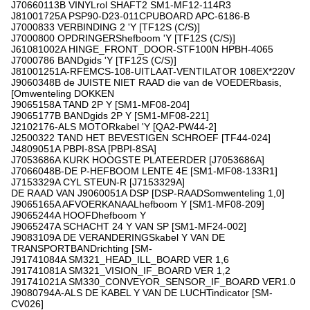
J70660113B VINYLrol SHAFT2 SM1-MF12-114R3
J81001725A PSP90-D23-011CPUBOARD APC-6186-B
J7000833 VERBINDING 2 'Y [TF12S (C/S)]
J7000800 OPDRINGERShefboom 'Y [TF12S (C/S)]
J61081002A HINGE_FRONT_DOOR-STF100N HPBH-4065
J7000786 BANDgids 'Y [TF12S (C/S)]
J81001251A-RFEMCS-108-UITLAAT-VENTILATOR 108EX*220V
J9060348B de JUISTE NIET RAAD die van de VOEDERbasis,
[Omwenteling DOKKEN
J9065158A TAND 2P Y [SM1-MF08-204]
J9065177B BANDgids 2P Y [SM1-MF08-221]
J2102176-ALS MOTORkabel 'Y [QA2-PW44-2]
J2500322 TAND HET BEVESTIGEN SCHROEF [TF44-024]
J4809051A PBPI-8SA [PBPI-8SA]
J7053686A KURK HOOGSTE PLATEERDER [J7053686A]
J7066048B-DE P-HEFBOOM LENTE 4E [SM1-MF08-133R1]
J7153329A CYL STEUN-R [J7153329A]
DE RAAD VAN J9060051A DSP [DSP-RAADSomwenteling 1,0]
J9065165A AFVOERKANAALhefboom Y [SM1-MF08-209]
J9065244A HOOFDhefboom Y
J9065247A SCHACHT 24 Y VAN SP [SM1-MF24-002]
J9083109A DE VERANDERINGSkabel Y VAN DE
TRANSPORTBANDrichting [SM-
J91741084A SM321_HEAD_ILL_BOARD VER 1,6
J91741081A SM321_VISION_IF_BOARD VER 1,2
J91741021A SM330_CONVEYOR_SENSOR_IF_BOARD VER1.0
J9080794A-ALS DE KABEL Y VAN DE LUCHTindicator [SM-
CV026]