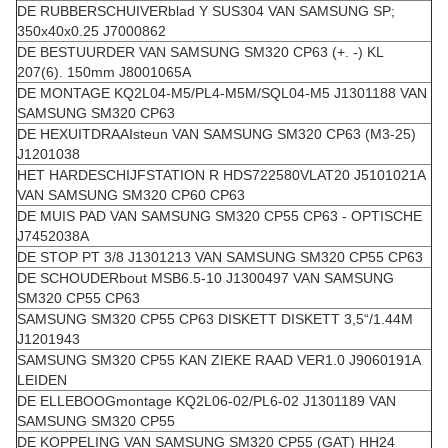
DE RUBBERSCHUIVERblad Y SUS304 VAN SAMSUNG SP;
350x40x0.25 J7000862
DE BESTUURDER VAN SAMSUNG SM320 CP63 (+. -) KL
207(6). 150mm J8001065A
DE MONTAGE KQ2L04-M5/PL4-M5M/SQL04-M5 J1301188 VAN
SAMSUNG SM320 CP63
DE HEXUITDRAAIsteun VAN SAMSUNG SM320 CP63 (M3-25)
J1201038
HET HARDESCHIJFSTATION R HDS722580VLAT20 J5101021A
VAN SAMSUNG SM320 CP60 CP63
DE MUIS PAD VAN SAMSUNG SM320 CP55 CP63 - OPTISCHE
J7452038A
DE STOP PT 3/8 J1301213 VAN SAMSUNG SM320 CP55 CP63
DE SCHOUDERbout MSB6.5-10 J1300497 VAN SAMSUNG
SM320 CP55 CP63
SAMSUNG SM320 CP55 CP63 DISKETT DISKETT 3,5“/1.44M
J1201943
SAMSUNG SM320 CP55 KAN ZIEKE RAAD VER1.0 J9060191A
LEIDEN
DE ELLEBOOGmontage KQ2L06-02/PL6-02 J1301189 VAN
SAMSUNG SM320 CP55
DE KOPPELING VAN SAMSUNG SM320 CP55 (GAT) HH24