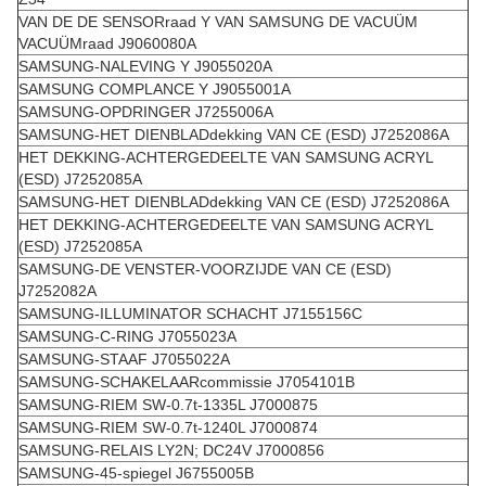
VAN DE DE SENSORraad Y VAN SAMSUNG DE VACUÜM
VACUÜMraad J9060080A
SAMSUNG-NALEVING Y J9055020A
SAMSUNG COMPLANCE Y J9055001A
SAMSUNG-OPDRINGER J7255006A
SAMSUNG-HET DIENBLADdekking VAN CE (ESD) J7252086A
HET DEKKING-ACHTERGEDEELTE VAN SAMSUNG ACRYL
(ESD) J7252085A
SAMSUNG-HET DIENBLADdekking VAN CE (ESD) J7252086A
HET DEKKING-ACHTERGEDEELTE VAN SAMSUNG ACRYL
(ESD) J7252085A
SAMSUNG-DE VENSTER-VOORZIJDE VAN CE (ESD)
J7252082A
SAMSUNG-ILLUMINATOR SCHACHT J7155156C
SAMSUNG-C-RING J7055023A
SAMSUNG-STAAF J7055022A
SAMSUNG-SCHAKELAARcommissie J7054101B
SAMSUNG-RIEM SW-0.7t-1335L J7000875
SAMSUNG-RIEM SW-0.7t-1240L J7000874
SAMSUNG-RELAIS LY2N; DC24V J7000856
SAMSUNG-45-spiegel J6755005B