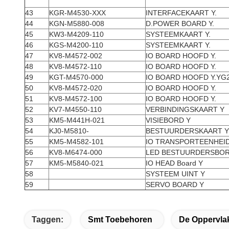
43
KGR-M4530-XXX
INTERFACEKAART Y.
44
KGN-M5880-008
D.POWER BOARD Y.
45
KW3-M4209-110
SYSTEEMKAART Y.
46
KGS-M4200-110
SYSTEEMKAART Y.
47
KV8-M4572-002
IO BOARD HOOFD Y.
48
KV8-M4572-110
IO BOARD HOOFD Y.
49
KGT-M4570-000
IO BOARD HOOFD Y.YG
50
KV8-M4572-020
IO BOARD HOOFD Y.
51
KV8-M4572-100
IO BOARD HOOFD Y.
52
KV7-M4550-110
VERBINDINGSKAART Y
53
KM5-M441H-021
VISIEBORD Y
54
KJ0-M5810-
BESTUURDERSKAART Y
55
KM5-M4582-101
IO TRANSPORTEENHEID
56
KV8-M6474-000
LED BESTUURDERSBOR
57
KM5-M5840-021
IO HEAD Board Y
58
SYSTEEM UINT Y
59
SERVO BOARD Y
Taggen:
Smt Toebehoren
De Oppervlak