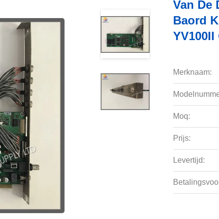
Van De 
Baord 
YV100II
Merknaam:
Modelnumme
Moq:
Prijs:
Levertijd:
Betalingsvoo