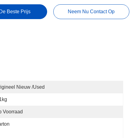
De Beste Prijs
Neem Nu Contact Op
igineel Nieuw /used
1kg
p Voorraad
rton