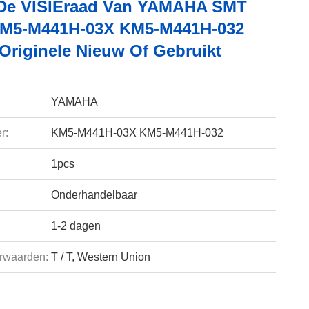
De VISIEraad Van YAMAHA SMT
KM5-M441H-03X KM5-M441H-032
 Originele Nieuw Of Gebruikt
YAMAHA
r:
KM5-M441H-03X KM5-M441H-032
1pcs
Onderhandelbaar
1-2 dagen
rwaarden:
T / T, Western Union