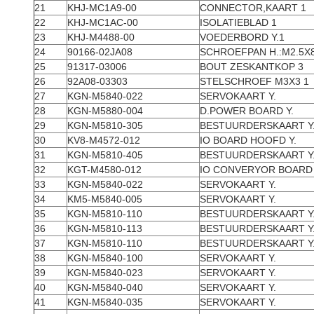
21
KHJ-MC1A9-00
CONNECTOR,KAART 1
22
KHJ-MC1AC-00
ISOLATIEBLAD 1
23
KHJ-M4488-00
VOEDERBORD Y.1
24
90166-02JA08
SCHROEFPAN H.:M2.5X8
25
91317-03006
BOUT ZESKANTKOP 3
26
92A08-03303
STELSCHROEF M3X3 1
27
KGN-M5840-022
SERVOKAART Y.
28
KGN-M5880-004
D.POWER BOARD Y.
29
KGN-M5810-305
BESTUURDERSKAART Y
30
KV8-M4572-012
IO BOARD HOOFD Y.
31
KGN-M5810-405
BESTUURDERSKAART Y
32
KGT-M4580-012
IO CONVERYOR BOARD
33
KGN-M5840-022
SERVOKAART Y.
34
KM5-M5840-005
SERVOKAART Y.
35
KGN-M5810-110
BESTUURDERSKAART Y
36
KGN-M5810-113
BESTUURDERSKAART Y
37
KGN-M5810-110
BESTUURDERSKAART Y
38
KGN-M5840-100
SERVOKAART Y.
39
KGN-M5840-023
SERVOKAART Y.
40
KGN-M5840-040
SERVOKAART Y.
41
KGN-M5840-035
SERVOKAART Y.