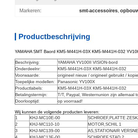
Markeren:
smt-accessoires
, 
opbouw
Productbeschrijving
YAMAHA SMT Baord KM5-M441H-03X KM5-M441H-032 YV100II V
Beschrijving:
YAMAHA YV100II VISION-bord
Onderdeelnr:
KM5-M441H-03X KM5-M441H-032
Voorwaarde:
origineel nieuw / origineel gebruikt / kopi
Toepelijke modellen:
Panasonic YV100X
Productlabels:
KM5-M441H-03X KM5-M441H-032
Betalingstermijn:
T/T, Paypal, Westernunion zijn allemaal 
Doorlooptijd:
op voorraad!
Wij kunnen de volgende producten leveren:
1
KHJ-MC10E-00
SCHROEF,PLATTE ZESK
2
KHJ-MC110-10
MOTOR,SCHIL 1
3
KHJ-MC139-00
AS,STATIONAIR VERSNE
4
KHJ-MC13F-00
SCHROEF,STAD 2