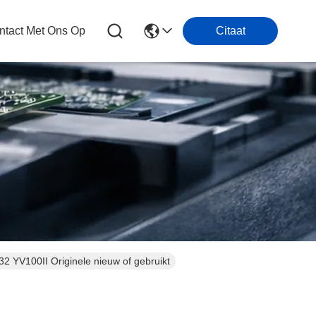
tact Met Ons Op
Citaat
V100II Originele nieuw of gebruikt