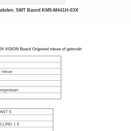
delen
, 
SMT Baord KM5-M441H-03X
ISION Board Origineel nieuw of gebruikt
e nieuw
toegestaan.
ANT 5
LLING 1 6