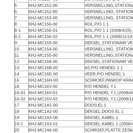
5
KHJ-MC151-00
VERSNELLING,STATIONA
6
KHJ-MC152-00
VERSNELLING, STATION
7
KHJ-MC153-00
VERSNELLING, STATION
8
KHJ-MC156-00
ROL,P/O 1 1
8-1
KHJ-MC156-01
ROL,P/O 1 1 (2008/4/25)
8-2
KHJ-MC156-02
ROL,P/O 1 1 (2008/11/1
9
KHJ-MC159-00
DEKSEL,STATIONAIR VE
10
KHJ-MC154-00
VERSNELLING, STATION
11
KHJ-MC155-00
VERSNELLING,STATIONA
12
KHJ-MC158-00
DEKSEL,STATIONAIR VE
13
KHJ-MC16B-00
AS,P/O HENDEL 2 1
14
KHJ-MC16E-00
VEER,P/O HENDEL 1
15
KHJ-MC16H-00
SCHROEF,PANKOP KRA
16
KHJ-MC16V-00
P/O HENDEL Y.1
16-01
KHJ-MC16V-01
P/O HENDEL Y.1 (2008/4
16-02
KHJ-MC16V-02
P/O HENDEL Y.1 (2008/1
17
KHJ-MC1A1-00
DOOS,EL 1
18
KHJ-MC1A2-00
DEKSEL,DOOS EL 1
19
KHJ-MC1A3-00
DEKSEL,KABEL 1
19-1
KHJ-MC1A3-01
DEKSEL,KABEL 1 (2008/
20
KHJ-MC1A6-00
SCHROEF,PLATTE ZESK