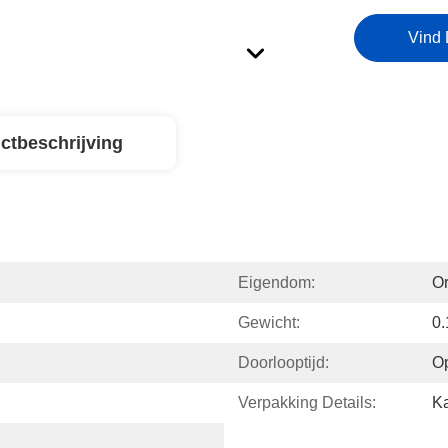
Vind 
ctbeschrijving
Eigendom:
Or
Gewicht:
0.
Doorlooptijd:
O
Verpakking Details:
Ka