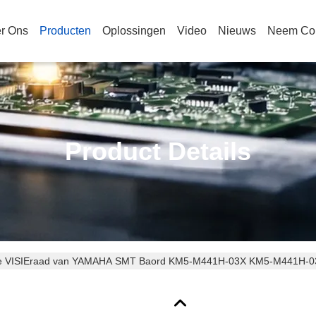
r Ons
Producten
Oplossingen
Video
Nieuws
Neem Con
Product Details
e VISIEraad van YAMAHA SMT Baord KM5-M441H-03X KM5-M441H-032 Y