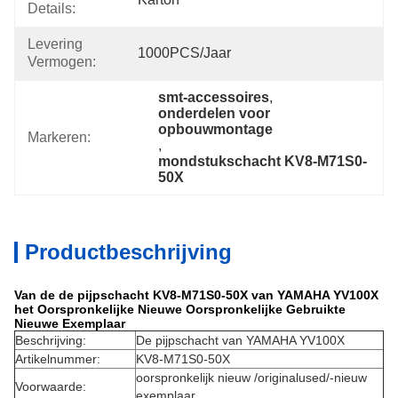
Details:
Levering
1000PCS/jaar
Vermogen:
smt-accessoires
, 
onderdelen voor 
opbouwmontage
Markeren:
, 
mondstukschacht KV8-M71S0-
50X
Productbeschrijving
Van de de pijpschacht KV8-M71S0-50X van YAMAHA YV100X
het Oorspronkelijke Nieuwe Oorspronkelijke Gebruikte
Nieuwe Exemplaar
Beschrijving:
De pijpschacht van YAMAHA YV100X
Artikelnummer:
KV8-M71S0-50X
oorspronkelijk nieuw /originalused/-nieuw
Voorwaarde:
exemplaar