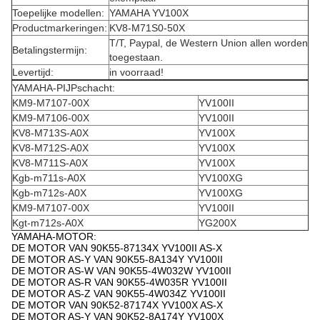
Toepelijke modellen:
YAMAHA YV100X
Productmarkeringen:
KV8-M71S0-50X
T/T, Paypal, de Western Union allen worden
Betalingstermijn:
toegestaan.
Levertijd:
in voorraad!
YAMAHA-PIJPschacht:
KM9-M7107-00X
YV100II
KM9-M7106-00X
YV100II
KV8-M713S-A0X
YV100X
KV8-M712S-A0X
YV100X
KV8-M711S-A0X
YV100X
Kgb-m711s-A0X
YV100XG
Kgb-m712s-A0X
YV100XG
KM9-M7107-00X
YV100II
Kgt-m712s-A0X
YG200X
YAMAHA-MOTOR:
DE MOTOR VAN 90K55-87134X YV100II AS-X
DE MOTOR AS-Y VAN 90K55-8A134Y YV100II
DE MOTOR AS-W VAN 90K55-4W032W YV100II
DE MOTOR AS-R VAN 90K55-4W035R YV100II
DE MOTOR AS-Z VAN 90K55-4W034Z YV100II
DE MOTOR VAN 90K52-87174X YV100X AS-X
DE MOTOR AS-Y VAN 90K52-8A174Y YV100X