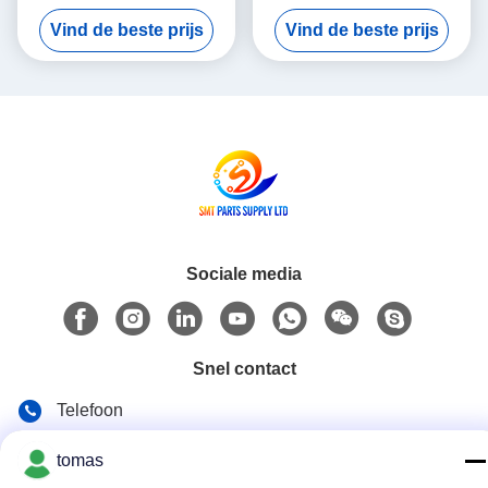
per vliegtuig verzonden
in goede staat Ontworpen
Vind de beste prijs
Vind de beste prijs
Geïntegreerde
voor precisie en consistente
veldonderwijsservice ter
prestaties in productielijnen
ondersteuning van
geavanceerde PCB-
productieprocessen
Sociale media
Snel contact
Telefoon
86--13861307079
tomas