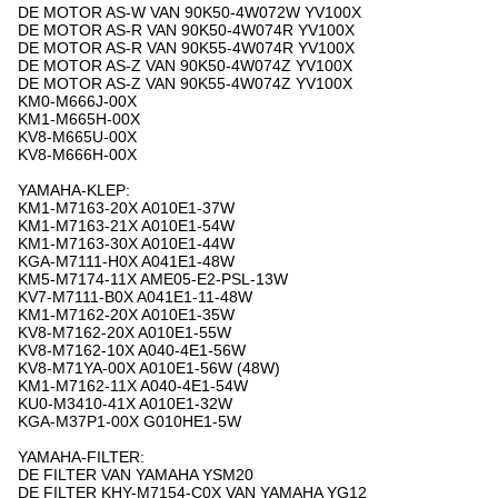
DE MOTOR AS-W VAN 90K50-4W072W YV100X
DE MOTOR AS-R VAN 90K50-4W074R YV100X
DE MOTOR AS-R VAN 90K55-4W074R YV100X
DE MOTOR AS-Z VAN 90K50-4W074Z YV100X
DE MOTOR AS-Z VAN 90K55-4W074Z YV100X
KM0-M666J-00X
KM1-M665H-00X
KV8-M665U-00X
KV8-M666H-00X
YAMAHA-KLEP:
KM1-M7163-20X A010E1-37W
KM1-M7163-21X A010E1-54W
KM1-M7163-30X A010E1-44W
KGA-M7111-H0X A041E1-48W
KM5-M7174-11X AME05-E2-PSL-13W
KV7-M7111-B0X A041E1-11-48W
KM1-M7162-20X A010E1-35W
KV8-M7162-20X A010E1-55W
KV8-M7162-10X A040-4E1-56W
KV8-M71YA-00X A010E1-56W (48W)
KM1-M7162-11X A040-4E1-54W
KU0-M3410-41X A010E1-32W
KGA-M37P1-00X G010HE1-5W
YAMAHA-FILTER:
DE FILTER VAN YAMAHA YSM20
DE FILTER KHY-M7154-C0X VAN YAMAHA YG12