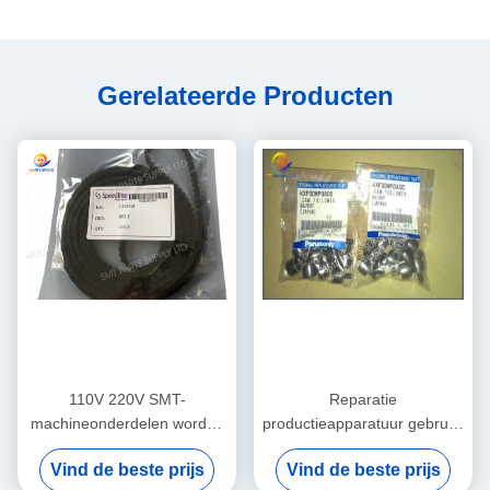
Gerelateerde Producten
110V 220V SMT-
Reparatie
machineonderdelen worden
productieapparatuur gebruikt
per vliegtuig verzonden
in goede staat Ontworpen
Vind de beste prijs
Vind de beste prijs
Geïntegreerde
voor precisie en consistente