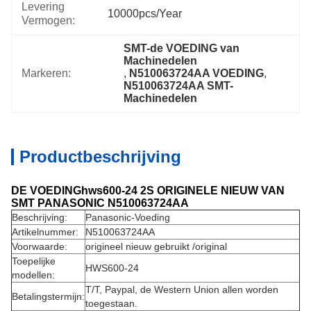
Levering
10000pcs/year
Vermogen:
SMT-de VOEDING van 
Machinedelen
Markeren:
, 
N510063724AA VOEDING
, 
N510063724AA SMT-
Machinedelen
Productbeschrijving
DE VOEDINGhws600-24 2S ORIGINELE NIEUW VAN
SMT PANASONIC N510063724AA
Beschrijving:
Panasonic-Voeding
Artikelnummer:
N510063724AA
Voorwaarde:
origineel nieuw gebruikt /original
Toepelijke
HWS600-24
modellen:
T/T, Paypal, de Western Union allen worden
Betalingstermijn:
toegestaan.