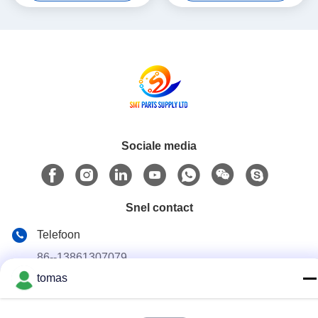
veldonderwijsservice ter
prestaties in productielijnen
ondersteuning van
geavanceerde PCB-
productieprocessen
Sociale media
Snel contact
Telefoon
86--13861307079
tomas
E-mail
tomas@smtmachine-parts.com