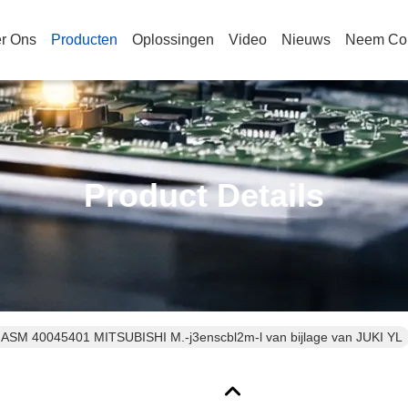
r Ons
Producten
Oplossingen
Video
Nieuws
Neem Con
Product Details
 ASM 40045401 MITSUBISHI M.-j3enscbl2m-l van bijlage van JUKI YL