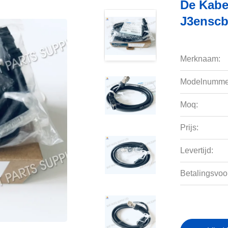
De Kabe
J3enscb
Merknaam:
Modelnumme
Moq:
Prijs:
Levertijd:
Betalingsvoo