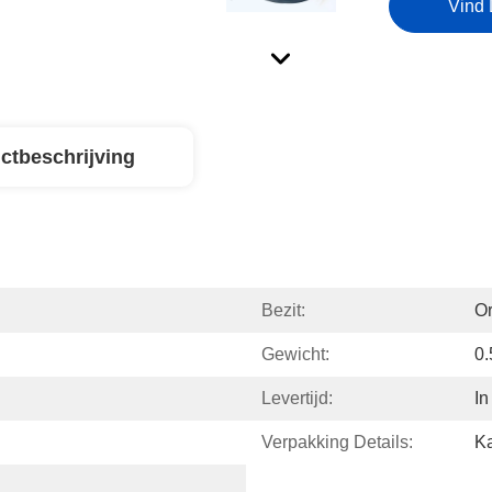
Vind 
ctbeschrijving
Bezit:
Or
Gewicht:
0
Levertijd:
In
Verpakking Details:
Ka