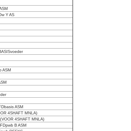
 ASM
0w Y AS
BASISvoeder
b ASM
BASM
der
Dbasis ASM
VOOR 4SHAFT MNLA)
 (VOOR 4SHAFT MNLA)
OFDpwb B ASM