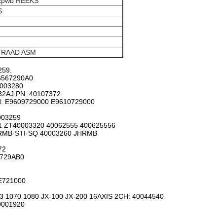
Epwb REEKS
S
R RAAD ASM
259.
6567290A0
0003280
2AJ PN: 40107372
: E9609729000 E9610729000
003259
 ZT40003320 40062555 400625556
RMB-STI-SQ 40003260 JHRMB
72
0729AB0
E721000
 1070 1080 JX-100 JX-200 16AXIS 2CH: 40044540
0001920