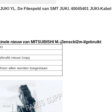
 JUKI YL
, 
De Filespeld van SMT JUKI
, 
40045401 JUKI-Kabel
inele nieuw van MITSUBISHI M.-j3enscbl2m-l/gebruikt
KI
gebruikt nieuw /copy
Union allen worden toegestaan.