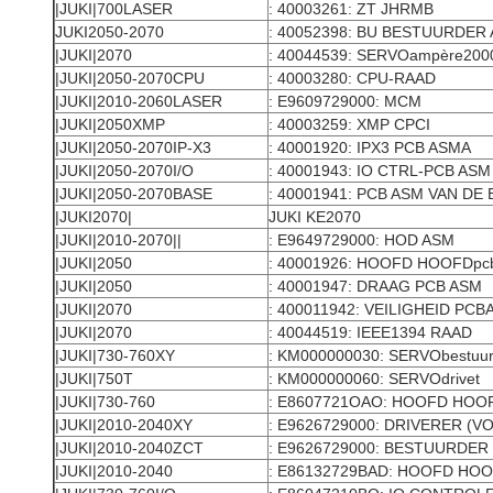
|JUKI|700LASER
: 40003261: ZT JHRMB
JUKI2050-2070
: 40052398: BU BESTUURDER
|JUKI|2070
: 40044539: SERVOampère200
|JUKI|2050-2070CPU
: 40003280: CPU-RAAD
|JUKI|2010-2060LASER
: E9609729000: MCM
|JUKI|2050XMP
: 40003259: XMP CPCI
|JUKI|2050-2070IP-X3
: 40001920: IPX3 PCB ASMA
|JUKI|2050-2070I/O
: 40001943: IO CTRL-PCB ASM
|JUKI|2050-2070BASE
: 40001941: PCB ASM VAN DE 
|JUKI2070|
JUKI KE2070
|JUKI|2010-2070||
: E9649729000: HOD ASM
|JUKI|2050
: 40001926: HOOFD HOOFDpc
|JUKI|2050
: 40001947: DRAAG PCB ASM
|JUKI|2070
: 400011942: VEILIGHEID PC
|JUKI|2070
: 40044519: IEEE1394 RAAD
|JUKI|730-760XY
: KM000000030: SERVObestuur
|JUKI|750T
: KM000000060: SERVOdrivet
|JUKI|730-760
: E8607721OAO: HOOFD HOOF
|JUKI|2010-2040XY
: E9626729000: DRIVERER (
|JUKI|2010-2040ZCT
: E9626729000: BESTUURDER
|JUKI|2010-2040
: E86132729BAD: HOOFD HO