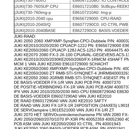
|JUKI|730-760I/O
: E86047210BO: IO CONTROL
|JUKI|730-760SUP CPU
: E86017210B0: SUBcpu-REEK
|JUKI|730-760img-p
: E86107210A0: Img-p
|JUKI|2010-2040 cpu
: E9656729000: CPU-RAAD
|JUKI|2010-2040I/Q
: E86077290C0: I/O CTRL PWB
|JUKI|2010-2040BASE
: E8627290C0: BASIS-VOEDE
JUKI-RAAD:
JUKI 2050 2060 XMPXMP-SynqNet-CPCI-Dubbele P/N: 40003
JUKI KE2010/2020/2030 CPUACP-122J PN: E9656729000 E9
JUKI KE2050/2060 CPUACP-128J ACS-125J PN: 40044475 4
JUKI KE2070 2080 FX-3 JX-100 CPUAVAL-GEGEVENS ACS-13
JUKI KE2010/2020/2030KE2050/2060/FX-1RMCM 4SHAFT PN
MCM 1 VAN JUKI KE2060 E9610729000 SCHACHT
JUKI KE2050/2060 XMP/XMP-SynqNet-CPCI-Dubbele P/N: 40
JUKI KE2050/2060 ZT RMB-STI-SYNQNET-4 JHRMB40003261
JUKI KE2050 2060 JGRMB RMB-STI-SYNQNET-4SE4ST PN: 
DE BASIS-VOEDER FX-1/R VAN JUKI PCB P/N: 40007370
DE POSITIE-VERBINDING FX-1R VAN JUKI PCB ASM 400073
IPX VAN JUKI 2010/2020/2030 IMG-CPU E86087290A0 E863
DE BASIS-VOEDER E86027290A0 VAN JUKI KE2010
DE RAAD E86017290A0 VAN JUKI KE2010 SAFTY
DE RAAD VAN JUKI FX-1/FX-1R 24POSITION (24AXES) L901
DE SERVOampère L901E521000 VAN JUKI FX-1/R ZT
JUKI 2070 HET SERVOcontrolemechanisme PN VAN 2080 FX-3
JUKI 2050/2060/2070/1070 IP-X3R PN 40052359 40052360 4
PCB ASM VAN JUKI KE2050/2060 IO CTRL. PN 40001943
JUKI KE2050 2060 BASIS-VOEDER PCB ASM. PN 40001941