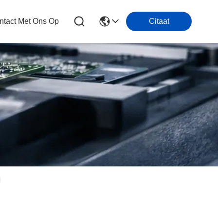
tact Met Ons Op
Citaat