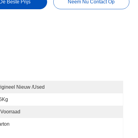
De Beste Prijs
Neem Nu Contact Op
igineel Nieuw /used
.5Kg
 Voorraad
rton