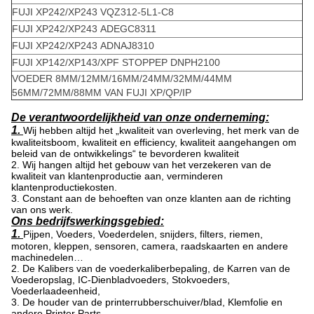
FUJI XP242/XP243 VQZ312-5L1-C8
FUJI XP242/XP243 ADEGC8311
FUJI XP242/XP243 ADNAJ8310
FUJI XP142/XP143/XPF STOPPEP DNPH2100
VOEDER 8MM/12MM/16MM/24MM/32MM/44MM
56MM/72MM/88MM VAN FUJI XP/QP/IP
De verantwoordelijkheid van onze onderneming:
1.
Wij hebben altijd het „kwaliteit van overleving, het merk van de
kwaliteitsboom, kwaliteit en efficiency, kwaliteit aangehangen om
beleid van de ontwikkelings“ te bevorderen kwaliteit
2. Wij hangen altijd het gebouw van het verzekeren van de
kwaliteit van klantenproductie aan, verminderen
klantenproductiekosten.
3. Constant aan de behoeften van onze klanten aan de richting
van ons werk.
Ons bedrijfswerkingsgebied:
1.
Pijpen, Voeders, Voederdelen, snijders, filters, riemen,
motoren, kleppen, sensoren, camera, raadskaarten en andere
machinedelen…
2. De Kalibers van de voederkaliberbepaling, de Karren van de
Voederopslag, IC-Dienbladvoeders, Stokvoeders,
Voederlaadeenheid,
3. De houder van de printerrubberschuiver/blad, Klemfolie en
andere Printer Parts.