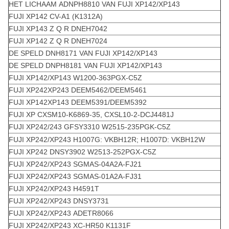
HET LICHAAM ADNPH8810 VAN FUJI XP142/XP143
FUJI XP142 CV-A1 (K1312A)
FUJI XP143 Z Q R DNEH7042
FUJI XP142 Z Q R DNEH7024
DE SPELD DNH8171 VAN FUJI XP142/XP143
DE SPELD DNPH8181 VAN FUJI XP142/XP143
FUJI XP142/XP143 W1200-363PGX-C5Z
FUJI XP242XP243 DEEM5462/DEEM5461
FUJI XP142XP143 DEEM5391/DEEM5392
FUJI XP CXSM10-K6869-35, CXSL10-2-DCJ4481J
FUJI XP242/243 GFSY3310 W2515-235PGK-C5Z
FUJI XP242/XP243 H1007G: VKBH12R; H1007D: VKBH12W
FUJI XP242 DNSY3902 W2513-252PGX-C5Z
FUJI XP242/XP243 SGMAS-04A2A-FJ21
FUJI XP242/XP243 SGMAS-01A2A-FJ31
FUJI XP242/XP243 H4591T
FUJI XP242/XP243 DNSY3731
FUJI XP242/XP243 ADETR8066
FUJI XP242/XP243 XC-HR50 K1131F