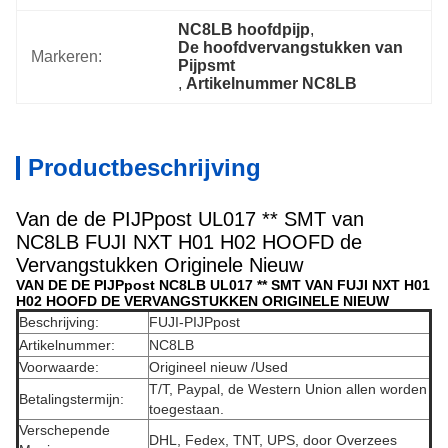
NC8LB hoofdpijp
, 
De hoofdvervangstukken van 
Markeren:
Pijpsmt
, 
Artikelnummer NC8LB
Productbeschrijving
Van de de PIJPpost UL017 ** SMT van
NC8LB FUJI NXT H01 H02 HOOFD de
Vervangstukken Originele Nieuw
VAN DE DE PIJPpost NC8LB UL017 ** SMT VAN FUJI NXT H01
H02 HOOFD DE VERVANGSTUKKEN ORIGINELE NIEUW
Beschrijving:
FUJI-PIJPpost
Artikelnummer:
NC8LB
Voorwaarde:
Origineel nieuw /Used
T/T, Paypal, de Western Union allen worden
Betalingstermijn:
toegestaan.
Verschepende
DHL, Fedex, TNT, UPS, door Overzees