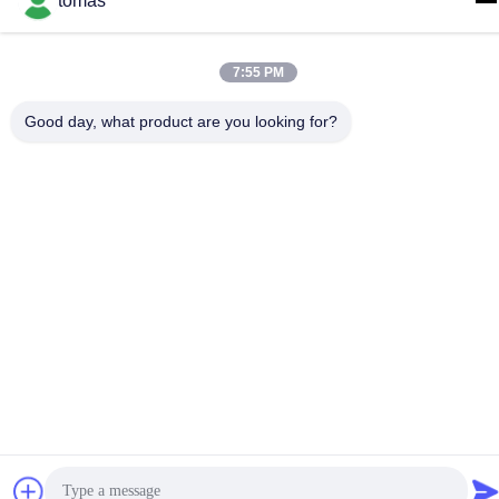
tomas
tomas@smtmachine-parts.com
Adres
7:55 PM
D-526, Haye Science Park, 93# Weihe Road, Suzhou
Industrial Park Suzhou, Jiangsu, 215127, China
Good day, what product are you looking for?
Privacybeleid
|
Sitemap
China Goed Kwaliteit SMT-Machinedelen Leverancier. Copyright
© 2017-2026 SMT PARTS SUPPLY LTD Allemaal. Alle rechten
voorbehouden.