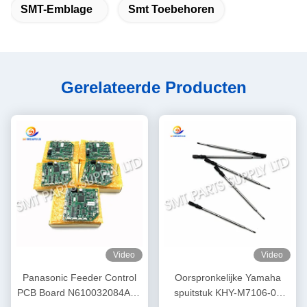
SMT-Emblage
Smt Toebehoren
Gerelateerde Producten
Video
Video
Panasonic Feeder Control
Oorspronkelijke Yamaha
PCB Board N610032084AA /
spuitstuk KHY-M7106-00