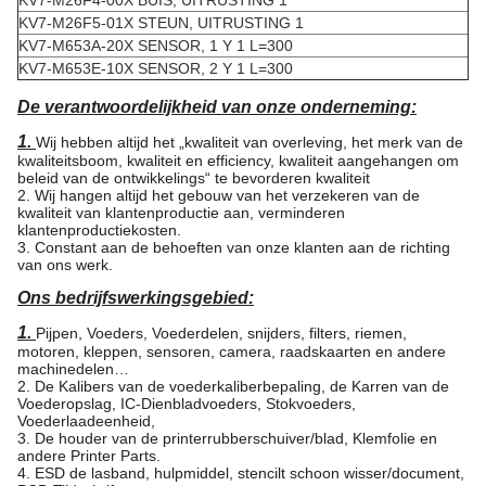
KV7-M26F4-00X BUIS, UITRUSTING 1
KV7-M26F5-01X STEUN, UITRUSTING 1
KV7-M653A-20X SENSOR, 1 Y 1 L=300
KV7-M653E-10X SENSOR, 2 Y 1 L=300
De verantwoordelijkheid van onze onderneming:
1.
Wij hebben altijd het „kwaliteit van overleving, het merk van de
kwaliteitsboom, kwaliteit en efficiency, kwaliteit aangehangen om
beleid van de ontwikkelings“ te bevorderen kwaliteit
2. Wij hangen altijd het gebouw van het verzekeren van de
kwaliteit van klantenproductie aan, verminderen
klantenproductiekosten.
3. Constant aan de behoeften van onze klanten aan de richting
van ons werk.
Ons bedrijfswerkingsgebied:
1.
Pijpen, Voeders, Voederdelen, snijders, filters, riemen,
motoren, kleppen, sensoren, camera, raadskaarten en andere
machinedelen…
2. De Kalibers van de voederkaliberbepaling, de Karren van de
Voederopslag, IC-Dienbladvoeders, Stokvoeders,
Voederlaadeenheid,
3. De houder van de printerrubberschuiver/blad, Klemfolie en
andere Printer Parts.
4. ESD de lasband, hulpmiddel, stencilt schoon wisser/document,