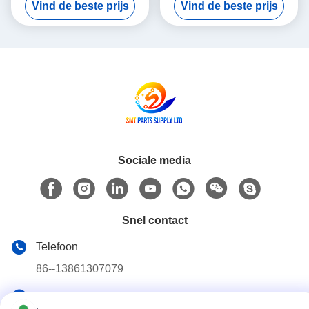
Vind de beste prijs
Vind de beste prijs
Geïntegreerde
voor precisie en consistente
veldonderwijsservice ter
prestaties in productielijnen
ondersteuning van
geavanceerde PCB-
productieprocessen
Sociale media
Snel contact
Telefoon
86--13861307079
E-mail