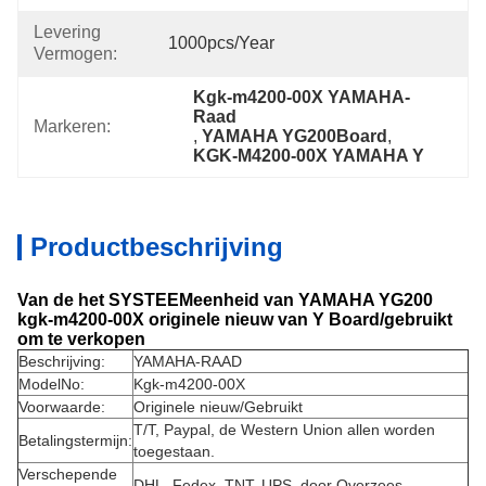
Levering
1000pcs/year
Vermogen:
Kgk-m4200-00X YAMAHA-
Raad
Markeren:
, 
YAMAHA YG200Board
, 
KGK-M4200-00X YAMAHA Y
Productbeschrijving
Van de het SYSTEEMeenheid van YAMAHA YG200
kgk-m4200-00X originele nieuw van Y Board/gebruikt
om te verkopen
Beschrijving:
YAMAHA-
RAAD
ModelNo:
Kgk-m4200-00X
Voorwaarde:
Originele nieuw/Gebruikt
T/T, Paypal, de Western Union allen worden
Betalingstermijn:
toegestaan.
Verschepende
DHL, Fedex, TNT, UPS, door Overzees