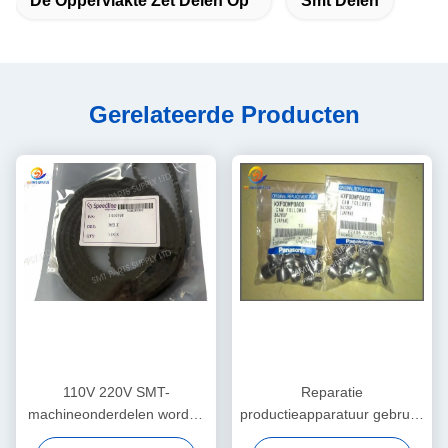
De Oppervlakte Zet Delen Op
Smt Delen
Gerelateerde Producten
110V 220V SMT-
Reparatie
machineonderdelen worden
productieapparatuur gebruikt
per vliegtuig verzonden
in goede staat Ontworpen