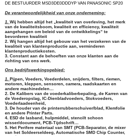
DE BESTUURDER MSD3DE0DDDYP VAN PANASONIC SP20
De verantwoordelijkheid van onze onderneming:
1.
Wij hebben altijd het „kwaliteit van overleving, het merk
van de kwaliteitsboom, kwaliteit en efficiency, kwaliteit
aangehangen om beleid van de ontwikkelings“ te
bevorderen kwaliteit
2. Wij hangen altijd het gebouw van het verzekeren van de
kwaliteit van klantenproductie aan, verminderen
klantenproductiekosten.
3. Constant aan de behoeften van onze klanten aan de
richting van ons werk.
Ons bedrijfswerkingsgebied:
1.
Pijpen, Voeders, Voederdelen, snijders, filters, riemen,
motoren, kleppen, sensoren, camera, raadskaarten en
andere machinedelen…
2. De Kalibers van de voederkaliberbepaling, de Karren van
de Voederopslag, IC-Dienbladvoeders, Stokvoeders,
Voederlaadeenheid,
3. De houder van de printerrubberschuiver/blad, Klemfolie
en andere Printer Parts.
4. ESD de lasband, hulpmiddel, stencilt schoon
wisser/document, PCB-Tijdschrift…
5. Het Perifere materiaal van SMT (PCB-Separator, de mixer
van het Soldeerseldeeg, Automatische SMD Chip Counter,