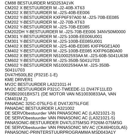
CM88 BESTUURDER MSD253A1VK
CM202 X BESTUURDER M.-J2-40B-XT63
CM202 X BESTUURDER M.-J2S-40B-EE006
CM202 Y-BESTUURDER KXFP6F97A00 M.-J2S-70B-EE085
CM202 Y-BESTUURDER M.-J2-70B-XT63
CM202 Y-BESTUURDER M.-J2S-70B-EE085
CM202DH Y-BESTUURDER M.-J2S-70B-EE006 34NVS0M0000
CM301 Y-BESTUURDER M.-J2S-100B-EE006U001
CM301 Y-BESTUURDER M.-J2S-100B-EE085U001
CM402 X BESTUURDER M.-J2S-40B-EE085 KXFP6GE1A00
CM402 Y-BESTUURDER M.-J2S-100B-EE085 KXFP6GB0A00
CM602 X BESTUURDER N510002593AA M.-J2S-60B-S041U638
CM602 Y-BESTUURDER M.-J2S-350B-S041U703
CM602 Y-BESTUURDER N510002594AA M.-J2S-350B-
S041U703
DV47H500LB2 (P321E-1-E)
KME DRIVER1
MV2C BESTUURDER LA321011-H
MV2C BESTUURDER P321C-TWEEDE-11 DV47F11LED
P50B02001BXS71 (DE MOTOR VAN N510030833AA, VAN
CM401M Z)
PANADAC 325C-075LFG-E DV47J075LFGE
PANADAC BESTUURDER LA321002
DE SERVObestuurder VAN PANASONIC AC (LA321021-3)
DE SERVObestuurder VAN PANASONIC AC (LA321021-5)
PANASONIC-BESTUURDER DV47L075MSG P326M-075MSG
DE SERVObestuurder VAN PANASONIC MV AC (CK46H010LA5)
PANASONIC-PRINTERSTUURPROGRAMMA MSD043A1Y