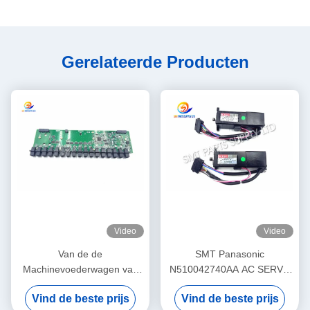
Gerelateerde Producten
Video
Video
Van de de
SMT Panasonic
Machinevoederwagen van
N510042740AA AC SERVO
SMT Panasonic NPM PCB-
MOTOR 3W MULTI Theta-
Vind de beste prijs
Vind de beste prijs
raad PNF0A1-AA
Motor P50BA2002BXS3C 3