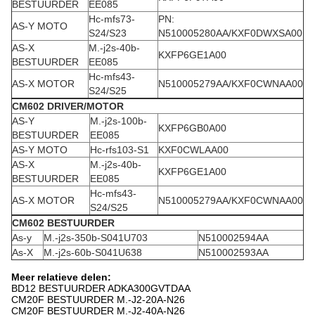
BESTUURDER
EE085
Hc-mfs73-
PN:
AS-Y MOTO
S24/S23
N510005280AA/KXF0DWXSA00
AS-X
M.-j2s-40b-
KXFP6GE1A00
BESTUURDER
EE085
Hc-mfs43-
AS-X MOTOR
N510005279AA/KXF0CWNAA00
S24/S25
CM602 DRIVER/MOTOR
AS-Y
M.-j2s-100b-
KXFP6GB0A00
BESTUURDER
EE085
AS-Y MOTO
Hc-rfs103-S1
KXF0CWLAA00
AS-X
M.-j2s-40b-
KXFP6GE1A00
BESTUURDER
EE085
Hc-mfs43-
AS-X MOTOR
N510005279AA/KXF0CWNAA00
S24/S25
CM602 BESTUURDER
As-y
M.-j2s-350b-S041U703
N510002594AA
As-X
M.-j2s-60b-S041U638
N510002593AA
Meer relatieve delen:
BD12 BESTUURDER ADKA300GVTDAA
CM20F BESTUURDER M.-J2-20A-N26
CM20F BESTUURDER M.-J2-40A-N26