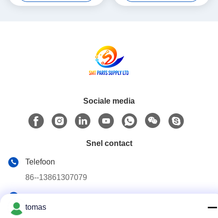
N610102505AA
HD Light Weight
Sociale media
Snel contact
Telefoon
86--13861307079
E-mail
tomas
tomas@smtmachine-parts.com