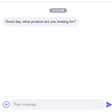
Adres
4:15 AM
D-526, Haye Science Park, 93# Weihe Road, Suzhou
Industrial Park Suzhou, Jiangsu, 215127, China
Good day, what product are you looking for?
Privacybeleid
|
Sitemap
China Goed Kwaliteit SMT-Machinedelen Leverancier. Copyright
© 2017-2026 SMT PARTS SUPPLY LTD Allemaal. Alle rechten
voorbehouden.