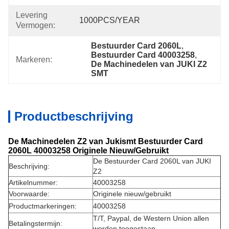
Levering
1000PCS/YEAR
Vermogen:
Bestuurder Card 2060L
, 
Bestuurder Card 40003258
, 
Markeren:
De Machinedelen van JUKI Z2 
SMT
Productbeschrijving
De Machinedelen Z2 van Jukismt Bestuurder Card
2060L 40003258 Originele Nieuw/Gebruikt
De Bestuurder Card 2060L van JUKI
Beschrijving:
Z2
Artikelnummer:
40003258
Voorwaarde:
Originele nieuw/gebruikt
Productmarkeringen:
40003258
T/T, Paypal, de Western Union allen
Betalingstermijn:
worden toegestaan.