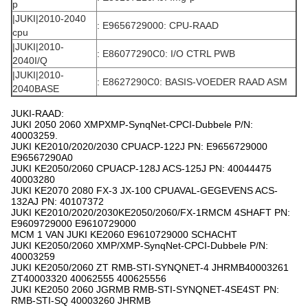
p
|JUKI|2010-2040
: E9656729000: CPU-RAAD
cpu
|JUKI|2010-
: E86077290C0: I/O CTRL PWB
2040I/Q
|JUKI|2010-
: E8627290C0: BASIS-VOEDER RAAD ASM
2040BASE
JUKI-RAAD:
JUKI 2050 2060 XMPXMP-SynqNet-CPCI-Dubbele P/N:
40003259.
JUKI KE2010/2020/2030 CPUACP-122J PN: E9656729000
E96567290A0
JUKI KE2050/2060 CPUACP-128J ACS-125J PN: 40044475
40003280
JUKI KE2070 2080 FX-3 JX-100 CPUAVAL-GEGEVENS ACS-
132AJ PN: 40107372
JUKI KE2010/2020/2030KE2050/2060/FX-1RMCM 4SHAFT PN:
E9609729000 E9610729000
MCM 1 VAN JUKI KE2060 E9610729000 SCHACHT
JUKI KE2050/2060 XMP/XMP-SynqNet-CPCI-Dubbele P/N:
40003259
JUKI KE2050/2060 ZT RMB-STI-SYNQNET-4 JHRMB40003261
ZT40003320 40062555 400625556
JUKI KE2050 2060 JGRMB RMB-STI-SYNQNET-4SE4ST PN:
RMB-STI-SQ 40003260 JHRMB