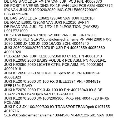
DE BASIS-VOEDER FX-1/R VAN JUKI PCB P/N: 40007370
DE POSITIE-VERBINDING FX-1R VAN JUKI PCB ASM 40007372
IPX VAN JUKI 2010/2020/2030 IMG-CPU E86087290A0
E8630729AB0
DE BASIS-VOEDER E86027290A0 VAN JUKI KE2010
DE RAAD E86017290A0 VAN JUKI KE2010 SAFTY
DE RAAD VAN JUKI FX-1/FX-1R 24POSITION (24AXES)
L901E721000
DE SERVOampère L901E521000 VAN JUKI FX-1/R ZT
JUKI 2070 HET SERVOcontrolemechanisme PN VAN 2080 FX-3
1070 1080 JX-100 JX-200 16AXIS 2CH: 40044540
JUKI 2050/2060/2070/1070 IP-X3R PN 40052359 40052360
40001920
PCB ASM VAN JUKI KE2050/2060 IO CTRL. PN 40001943
JUKI KE2050 2060 BASIS-VOEDER PCB ASM. PN 40001941
JUKI KE2050 2060 LICHTE CTRL-PCB ASM. PN 40001904
40001918
JUKI KE2050 2060 VEILIGHEIDSpcb ASM. PN 40001924
40001923
JUKI KE2070 2080 JX-100 FX-3 IEEE1394 PN: 40044519
IEEE1394 RAAD
JUKI KE2070 2080 FX-3 JX-100 IO PN: 40076940 IO-8 DE
TRANSPORTBANDpcb VAN PCB ASM IO
JUKI KE2070 2080 JX-100/200/300 IP-X5 PN: 40047528 IP-X5
PCB ASM
JUKI FX-3 JX-100/200/300 IO-TRANSPORTBANDpcb 0107155
40107161
SERVOcontrolemechanisme 40044540 M.-MC121-S01 VAN JUKI