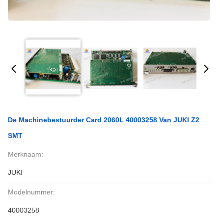
De Machinebestuurder Card 2060L 40003258 Van JUKI Z2
SMT
Merknaam:
JUKI
Modelnummer:
40003258