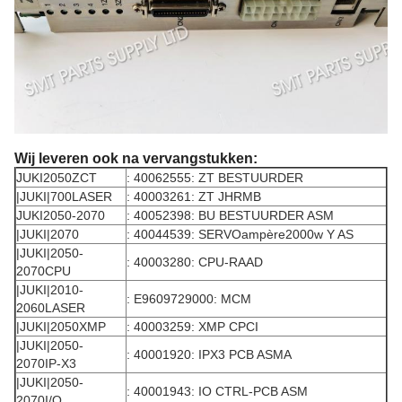
Wij leveren ook na vervangstukken:
JUKI2050ZCT
: 40062555: ZT BESTUURDER
|JUKI|700LASER
: 40003261: ZT JHRMB
JUKI2050-2070
: 40052398: BU BESTUURDER ASM
|JUKI|2070
: 40044539: SERVOampère2000w Y AS
|JUKI|2050-
: 40003280: CPU-RAAD
2070CPU
|JUKI|2010-
: E9609729000: MCM
2060LASER
|JUKI|2050XMP
: 40003259: XMP CPCI
|JUKI|2050-
: 40001920: IPX3 PCB ASMA
2070IP-X3
|JUKI|2050-
: 40001943: IO CTRL-PCB ASM
2070I/O