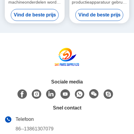
machineonderdelen worden
productieapparatuur gebruikt
per vliegtuig verzonden
in goede staat Ontworpen
Vind de beste prijs
Vind de beste prijs
Geïntegreerde
voor precisie en consistente
veldonderwijsservice ter
prestaties in productielijnen
ondersteuning van
geavanceerde PCB-
productieprocessen
Sociale media
Snel contact
Telefoon
86--13861307079