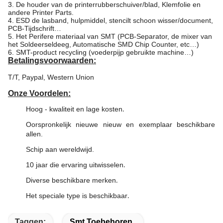
3. De houder van de printerrubberschuiver/blad, Klemfolie en
andere Printer Parts.
4. ESD de lasband, hulpmiddel, stencilt schoon wisser/document,
PCB-Tijdschrift…
5. Het Perifere materiaal van SMT (PCB-Separator, de mixer van
het Soldeerseldeeg, Automatische SMD Chip Counter, etc…)
6. SMT-product recycling (voederpijp gebruikte machine…)
Betalingsvoorwaarden:
T/T, Paypal, Western Union
Onze Voordelen:
Hoog - kwaliteit en lage kosten
.
Oorspronkelijk nieuwe nieuw en exemplaar beschikbare
allen.
Schip aan wereldwijd.
10 jaar die ervaring uitwisselen
.
Diverse beschikbare merken
.
Het speciale type is beschikbaar
.
Taggen:
Smt Toebehoren