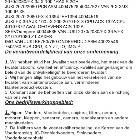
2070/2080/FX-3/JX-100 16AXIS 2CH
JUKI 2070/2080 PCB ASM 40047528 40047527 VAN /FX-3/JX-
100 IP-X5
JUKI 2070 2080 FX-3 1394 IEE1394 40044519
JUKI FX-3RA JX-100 JX-200 2070 FX-3 CPU ACS-132A CPU
40107372 AVAL-GEGEVENS ACS-132A
SERVOampère 40044535 VAN JUKI 2070/2080/FX-3RA/FX-
2/1070/1080 ZT 4AXES
IMG VAN JUKI KE750/760 ONDERHOUD ASM 40023546
750/760 SUB-CPU, X-Y ZT, IO, IMG-P
De verantwoordelijkheid van onze onderneming:
1.
Wij hebben altijd het „kwaliteit van overleving, het merk van de
kwaliteitsboom, kwaliteit en efficiency, kwaliteit aangehangen om
beleid van de ontwikkelings“ te bevorderen kwaliteit
2. Wij hangen altijd het gebouw van het verzekeren van de
kwaliteit van klantenproductie aan, verminderen
klantenproductiekosten.
3. Constant aan de behoeften van onze klanten aan de richting
van ons werk.
Ons bedrijfswerkingsgebied:
1.
Pijpen, Voeders, Voederdelen, snijders, filters, riemen,
motoren, kleppen, sensoren, camera, raadskaarten en andere
machinedelen…
2. De Kalibers van de voederkaliberbepaling, de Karren van de
Voederopslag, IC-Dienbladvoeders, Stokvoeders,
Voederlaadeenheid,