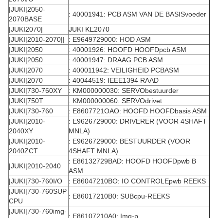
|JUKI|2050-
: 40001941: PCB ASM VAN DE BASISvoeder
2070BASE
|JUKI2070|
JUKI KE2070
|JUKI|2010-2070||
: E9649729000: HOD ASM
|JUKI|2050
: 40001926: HOOFD HOOFDpcb ASM
|JUKI|2050
: 40001947: DRAAG PCB ASM
|JUKI|2070
: 400011942: VEILIGHEID PCBASM
|JUKI|2070
: 40044519: IEEE1394 RAAD
|JUKI|730-760XY
: KM000000030: SERVObestuurder
|JUKI|750T
: KM000000060: SERVOdrivet
|JUKI|730-760
: E8607721OAO: HOOFD HOOFDbasis ASM
|JUKI|2010-
: E9626729000: DRIVERER (VOOR 4SHAFT
2040XY
MNLA)
|JUKI|2010-
: E9626729000: BESTUURDER (VOOR
2040ZCT
4SHAFT MNLA)
: E86132729BAD: HOOFD HOOFDpwb B
|JUKI|2010-2040
ASM
|JUKI|730-760I/O
: E86047210BO: IO CONTROLEpwb REEKS
|JUKI|730-760SUP
: E86017210B0: SUBcpu-REEKS
CPU
|JUKI|730-760img-
: E86107210A0: Img-p