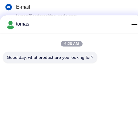
E-mail
tomas@smtmachine-parts.com
tomas
Adres
D-526, Haye Science Park, 93# Weihe Road, Suzhou
Industrial Park Suzhou, Jiangsu, 215127, China
6:28 AM
Good day, what product are you looking for?
Privacybeleid
|
Sitemap
China Goed Kwaliteit SMT-Machinedelen Leverancier. Copyright
© 2017-2026 SMT PARTS SUPPLY LTD Allemaal. Alle rechten
voorbehouden.