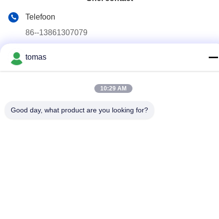
Telefoon
86--13861307079
E-mail
tomas
tomas@smtmachine-parts.com
Adres
10:29 AM
D-526, Haye Science Park, 93# Weihe Road, Suzhou
Industrial Park Suzhou, Jiangsu, 215127, China
Good day, what product are you looking for?
Privacybeleid
|
Sitemap
China Goed Kwaliteit SMT-Machinedelen Leverancier. Copyright
© 2017-2026 SMT PARTS SUPPLY LTD Allemaal. Alle rechten
voorbehouden.