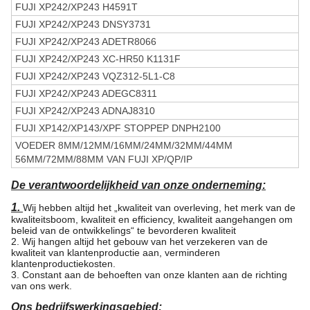
FUJI XP242/XP243 H4591T
FUJI XP242/XP243 DNSY3731
FUJI XP242/XP243 ADETR8066
FUJI XP242/XP243 XC-HR50 K1131F
FUJI XP242/XP243 VQZ312-5L1-C8
FUJI XP242/XP243 ADEGC8311
FUJI XP242/XP243 ADNAJ8310
FUJI XP142/XP143/XPF STOPPEP DNPH2100
VOEDER 8MM/12MM/16MM/24MM/32MM/44MM
56MM/72MM/88MM VAN FUJI XP/QP/IP
De verantwoordelijkheid van onze onderneming:
1.
Wij hebben altijd het „kwaliteit van overleving, het merk van de
kwaliteitsboom, kwaliteit en efficiency, kwaliteit aangehangen om
beleid van de ontwikkelings“ te bevorderen kwaliteit
2. Wij hangen altijd het gebouw van het verzekeren van de
kwaliteit van klantenproductie aan, verminderen
klantenproductiekosten.
3. Constant aan de behoeften van onze klanten aan de richting
van ons werk.
Ons bedrijfswerkingsgebied: