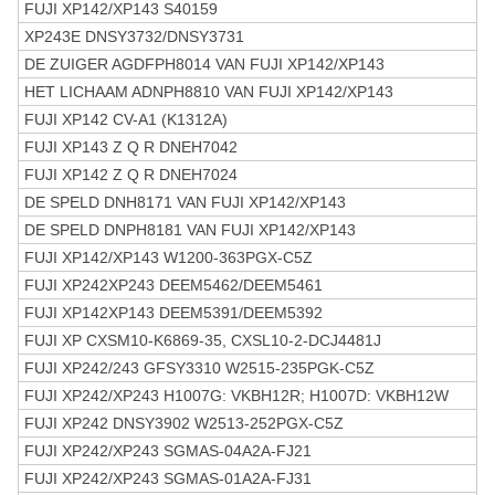
FUJI XP142/XP143 S40159
XP243E DNSY3732/DNSY3731
DE ZUIGER AGDFPH8014 VAN FUJI XP142/XP143
HET LICHAAM ADNPH8810 VAN FUJI XP142/XP143
FUJI XP142 CV-A1 (K1312A)
FUJI XP143 Z Q R DNEH7042
FUJI XP142 Z Q R DNEH7024
DE SPELD DNH8171 VAN FUJI XP142/XP143
DE SPELD DNPH8181 VAN FUJI XP142/XP143
FUJI XP142/XP143 W1200-363PGX-C5Z
FUJI XP242XP243 DEEM5462/DEEM5461
FUJI XP142XP143 DEEM5391/DEEM5392
FUJI XP CXSM10-K6869-35, CXSL10-2-DCJ4481J
FUJI XP242/243 GFSY3310 W2515-235PGK-C5Z
FUJI XP242/XP243 H1007G
: VKBH12R; H1007D: VKBH12W
FUJI XP242 DNSY3902 W2513-252PGX-C5Z
FUJI XP242/XP243 SGMAS-04A2A-FJ21
FUJI XP242/XP243 SGMAS-01A2A-FJ31