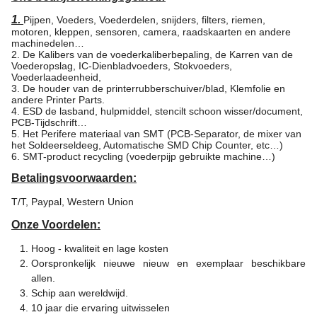
1.
Pijpen, Voeders, Voederdelen, snijders, filters, riemen,
motoren, kleppen, sensoren, camera, raadskaarten en andere
machinedelen…
2. De Kalibers van de voederkaliberbepaling, de Karren van de
Voederopslag, IC-Dienbladvoeders, Stokvoeders,
Voederlaadeenheid,
3. De houder van de printerrubberschuiver/blad, Klemfolie en
andere Printer Parts.
4. ESD de lasband, hulpmiddel, stencilt schoon wisser/document,
PCB-Tijdschrift…
5. Het Perifere materiaal van SMT (PCB-Separator, de mixer van
het Soldeerseldeeg, Automatische SMD Chip Counter, etc…)
6. SMT-product recycling (voederpijp gebruikte machine…)
Betalingsvoorwaarden:
T/T, Paypal, Western Union
Onze Voordelen:
Hoog - kwaliteit en lage kosten
Oorspronkelijk nieuwe nieuw en exemplaar beschikbare
allen.
Schip aan wereldwijd.
10 jaar die ervaring uitwisselen