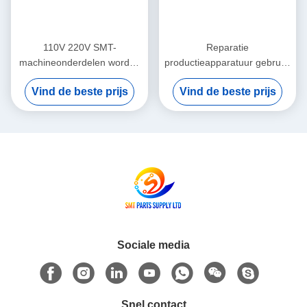
110V 220V SMT-
Reparatie
machineonderdelen worden
productieapparatuur gebruikt
per vliegtuig verzonden
in goede staat Ontworpen
Vind de beste prijs
Vind de beste prijs
Geïntegreerde
voor precisie en consistente
veldonderwijsservice ter
prestaties in productielijnen
ondersteuning van
geavanceerde PCB-
productieprocessen
Sociale media
Snel contact