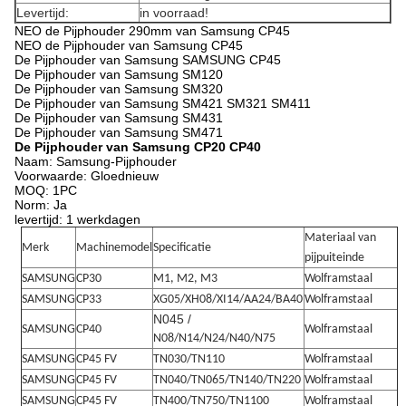
Levertijd:
in voorraad!
NEO de Pijphouder 290mm van Samsung CP45
NEO de Pijphouder van Samsung CP45
De Pijphouder van Samsung SAMSUNG CP45
De Pijphouder van Samsung SM120
De Pijphouder van Samsung SM320
De Pijphouder van Samsung SM421 SM321 SM411
De Pijphouder van Samsung SM431
De Pijphouder van Samsung SM471
De Pijphouder van Samsung CP20 CP40
Naam: Samsung-Pijphouder
Voorwaarde: Gloednieuw
MOQ: 1PC
Norm: Ja
levertijd: 1 werkdagen
Materiaal van
Merk
Machinemodel
Specificatie
pijpuiteinde
SAMSUNG
CP30
M1, M2, M3
Wolframstaal
SAMSUNG
CP33
XG05/XH08/XI14/AA24/BA40
Wolframstaal
N045 /
SAMSUNG
CP40
Wolframstaal
N08/N14/N24/N40/N75
SAMSUNG
CP45 FV
TN030/TN110
Wolframstaal
SAMSUNG
CP45 FV
TN040/TN065/TN140/TN220
Wolframstaal
SAMSUNG
CP45 FV
TN400/TN750/TN1100
Wolframstaal