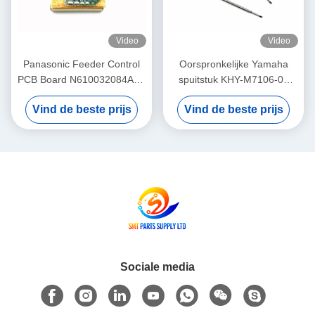
Video
Video
Panasonic Feeder Control
Oorspronkelijke Yamaha
PCB Board N610032084AA /
spuitstuk KHY-M7106-00
KXF0DWTHA00 (MC12CX-
voor YS12 / YS24 / YG12F
Vind de beste prijs
Vind de beste prijs
5) – Voor CM402 CM602
SMT Pick and Place
NPM 8mm / 12mm / 16mm
Machine
Feeders
Sociale media