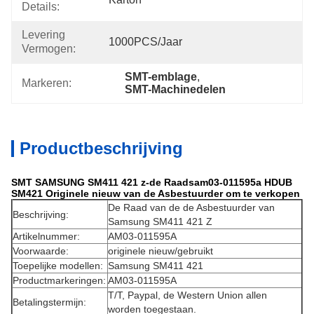
Details:
Levering
1000PCS/jaar
Vermogen:
SMT-emblage
, 
Markeren:
SMT-Machinedelen
Productbeschrijving
SMT SAMSUNG SM411 421 z-de Raadsam03-011595a HDUB
SM421 Originele nieuw van de Asbestuurder om te verkopen
De Raad van de de Asbestuurder van
Beschrijving:
Samsung SM411 421 Z
Artikelnummer:
AM03-011595A
Voorwaarde:
originele nieuw/gebruikt
Toepelijke modellen:
Samsung SM411 421
Productmarkeringen:
AM03-011595A
T/T, Paypal, de Western Union allen
Betalingstermijn:
worden toegestaan.