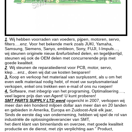
1
. Wij hebben voorraden van voeders, pijpen, motoren, servo,
filters….enz. Voor het bekende merk zoals JUKI, Yamaha,
Samsung, Siemens, Sanyo, embleon, Sony, FUJI, I-Impuls…,
wij steunen originele nieuw &refurbished delen, en tegelijkertijd,
steunen wij ook de OEM delen met concurrerende prijs met
goede kwaliteit.
2
. Wij steunen de reparatiedienst voor PCB, motor, servo,
klep….enz., doen wij dat uw kosten besparen!
3.
Koop en verkoop het materiaal van surplussmt, als u om het
even welk materiaal nodig hebt, of moet uw surplusmateriaal
verkopen, enkel ons trekken een e-mail of ons nu roepen!
4.
Software, met inbegrip van het programing, Optimalisering….,
veel lagere prijs dan van Agent! U kunt proberen!
SMT PARTS SUPPLY LTD werd
opgericht in 2007, verkopen wij
meer dan één honderd miljoen dollar aan meer dan en 20 landen
en gebieden in Amerika, Europa en Zuidoost-Azië elk jaar,
Sinds de eerste dag van onderneming, hebben wij spel de rol van
industriële de oplossingsleverancier van SMT,
het dient klant van binnenlands en overzee, met goede kwaliteit
productie en de dienst, met zijn verplichting aan " Product,