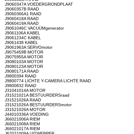
J9060347A VOEDERGRONDPLAAT
J9060357B RAAD
J9060366A1 RAAD
J9060418A RAAD
J9060419A RAAD
J9061046C VACUÜMgenerator
J9061106A KABEL
J9061234C KABEL
J9061438 KABEL
J9061963A SERVOmotor
J9075459B MOTOR
J9075955A MOTOR
J9080103A MOTOR
J9080123A MOTOR
J9080171A RAAD
J9800394 RAAD
J9800774 LICHTE Y-CAMERA LICHTE RAAD
J9800832 RAAD
J31041014A MOTOR
J31521021A BESTUURDERSraad
J31521026A RAAD
J31521026A BESTUURDERSmotor
J31521026A MOTOR
J44010336A VOEDING
J66021006A RIEM
J66021008A RIEM
J66021017A RIEM
J67071009A UITWERPER