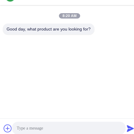
D-526, Haye Science Park, 93# Weihe Road, Suzhou
Industrial Park Suzhou, Jiangsu, 215127, China
8:20 AM
Privacybeleid
|
Sitemap
Good day, what product are you looking for?
China Goed Kwaliteit SMT-Machinedelen Leverancier. Copyright
© 2017-2026 SMT PARTS SUPPLY LTD Allemaal. Alle rechten
voorbehouden.