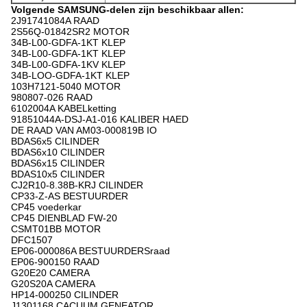
Volgende SAMSUNG-delen zijn beschikbaar allen:
2J91741084A RAAD
2S56Q-01842SR2 MOTOR
34B-L00-GDFA-1KT KLEP
34B-L00-GDFA-1KT KLEP
34B-L00-GDFA-1KV KLEP
34B-LOO-GDFA-1KT KLEP
103H7121-5040 MOTOR
980807-026 RAAD
6102004A KABELketting
91851044A-DSJ-A1-016 KALIBER HAED
DE RAAD VAN AM03-000819B IO
BDAS6x5 CILINDER
BDAS6x10 CILINDER
BDAS6x15 CILINDER
BDAS10x5 CILINDER
CJ2R10-8.38B-KRJ CILINDER
CP33-Z-AS BESTUURDER
CP45 voederkar
CP45 DIENBLAD FW-20
CSMT01BB MOTOR
DFC1507
EP06-000086A BESTUURDERSraad
EP06-900150 RAAD
G20E20 CAMERA
G20S20A CAMERA
HP14-000250 CILINDER
J1301168 CACUUM GENEATOR