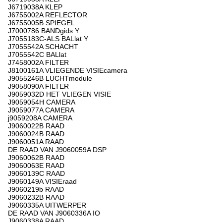
J6719038A KLEP
J6755002A REFLECTOR
J6755005B SPIEGEL
J7000786 BANDgids Y
J7055183C-ALS BALlat Y
J7055542A SCHACHT
J7055542C BALlat
J7458002A FILTER
J8100161A VLIEGENDE VISIEcamera
J9055246B LUCHTmodule
J9058090A FILTER
J9059032D HET VLIEGEN VISIE
J9059054H CAMERA
J9059077A CAMERA
j9059208A CAMERA
J9060022B RAAD
J9060024B RAAD
J9060051A RAAD
DE RAAD VAN J9060059A DSP
J9060062B RAAD
J9060063E RAAD
J9060139C RAAD
J9060149A VISIEraad
J9060219b RAAD
J9060232B RAAD
J9060335A UITWERPER
DE RAAD VAN J9060336A IO
J9060338A RAAD