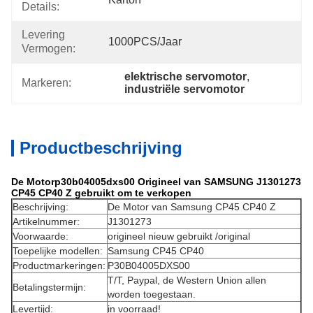
Details:
Levering
1000PCS/jaar
Vermogen:
elektrische servomotor
, 
Markeren:
industriële servomotor
Productbeschrijving
De Motorp30b04005dxs00 Origineel van SAMSUNG J1301273
CP45 CP40 Z gebruikt om te verkopen
Beschrijving:
De Motor van Samsung CP45 CP40 Z
Artikelnummer:
J1301273
Voorwaarde:
origineel nieuw gebruikt /original
Toepelijke modellen:
Samsung CP45 CP40
Productmarkeringen:
P30B04005DXS00
T/T, Paypal, de Western Union allen
Betalingstermijn:
worden toegestaan.
Levertijd:
in voorraad!