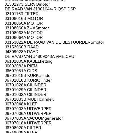
J1301273 SERVOmotor
DE RAAD VAN J1301644-R QSP DSP
J2101163 FILTER
J3108016B MOTOR
J3108060A MOTOR
J3108060A Z--ASmotor
J3108063A MOTOR
J3108064A MOTOR
J3153022A DE RAAD VAN DE BESTUURDERSmotor
J3153060B RAAD
J4809028A RAAD
DE RAAD VAN J4809043A VME CPU
J6102005A KABELketting
J6602083A RIEM
J6607051A GIDS
J6701018B KURKcilinder
J6701018B KURKcilinder
J6701028A CILINDER
J6701029A CILINDER
J6701032A CILINDER
J6701033B MULTIcilinder.
J6702048A KLEP
J6707003A UITWERPER
J6707006A UITWERPER
J6707009A VACUÜMgenerator
J6707018A UITWERPER
J6708020A FILTER
J6719038A KLEP