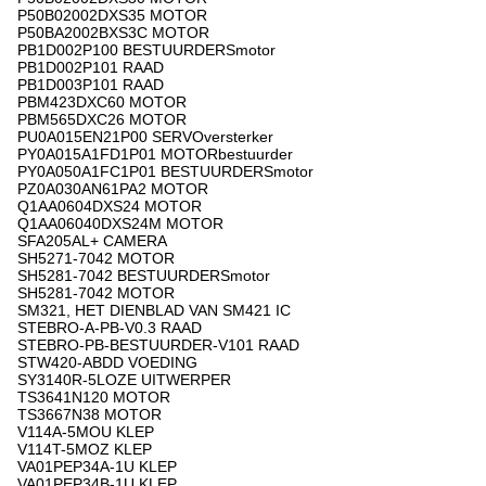
P50B02002DXS35 MOTOR
P50BA2002BXS3C MOTOR
PB1D002P100 BESTUURDERSmotor
PB1D002P101 RAAD
PB1D003P101 RAAD
PBM423DXC60 MOTOR
PBM565DXC26 MOTOR
PU0A015EN21P00 SERVOversterker
PY0A015A1FD1P01 MOTORbestuurder
PY0A050A1FC1P01 BESTUURDERSmotor
PZ0A030AN61PA2 MOTOR
Q1AA0604DXS24 MOTOR
Q1AA06040DXS24M MOTOR
SFA205AL+ CAMERA
SH5271-7042 MOTOR
SH5281-7042 BESTUURDERSmotor
SH5281-7042 MOTOR
SM321, HET DIENBLAD VAN SM421 IC
STEBRO-A-PB-V0.3 RAAD
STEBRO-PB-BESTUURDER-V101 RAAD
STW420-ABDD VOEDING
SY3140R-5LOZE UITWERPER
TS3641N120 MOTOR
TS3667N38 MOTOR
V114A-5MOU KLEP
V114T-5MOZ KLEP
VA01PEP34A-1U KLEP
VA01PEP34B-1U KLEP