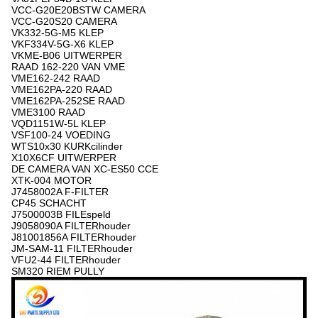
VCC-G20E20BSTW CAMERA
VCC-G20S20 CAMERA
VK332-5G-M5 KLEP
VKF334V-5G-X6 KLEP
VKME-B06 UITWERPER
RAAD 162-220 VAN VME
VME162-242 RAAD
VME162PA-220 RAAD
VME162PA-252SE RAAD
VME3100 RAAD
VQD1151W-5L KLEP
VSF100-24 VOEDING
WTS10x30 KURKcilinder
X10X6CF UITWERPER
DE CAMERA VAN XC-ES50 CCE
XTK-004 MOTOR
J7458002A F-FILTER
CP45 SCHACHT
J7500003B FILEspeld
J9058090A FILTERhouder
J81001856A FILTERhouder
JM-SAM-11 FILTERhouder
VFU2-44 FILTERhouder
SM320 RIEM PULLY