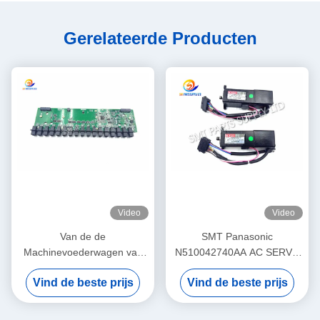
Gerelateerde Producten
Video
Video
Van de de
SMT Panasonic
Machinevoederwagen van
N510042740AA AC SERVO
SMT Panasonic NPM PCB-
MOTOR 3W MULTI Theta-
Vind de beste prijs
Vind de beste prijs
raad PNF0A1-AA
Motor P50BA2002BXS3C 3
N610102505AA
HD Light Weight