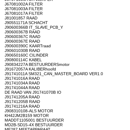
J67081002A FILTER
J67081003A FILTER
J67081017A FILTER
J81001857 RAAD
J90551171A SCHACHT
J90600366B IT_SLAVE_PCB_Y
J90600367B RAAD
J90600367C RAAD
J90600367E RAAD
J90600390C KAARTraad
J90601030B RAAD
J90650160C CILINDER
J90800114C KABEL
J90834227A BESTUURDERSmotor
J91672057A KALIBERhoofd
J91741011A SM321_CAN_MASTER_BOARD VER1.0
J91741016A RAAD
J91741034A RAAD
J91741044A RAAD
DE RAAD VAN J91741070B IO
J91741205A RAAD
J91741205B RAAD
J91741216A RAAD
J908310108-ALS MOTOR
KH42JM2B159 MOTOR
MADDT1105001 BESTUURDER
MD2B-SD15-4X BESTUURDER
ME287 MEETAPPARAAT