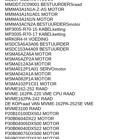
MMDDT2C09001 BESTUURDERSraad
MMMA3A1N1A-Z-AS MOTOR
MMMA3A1N1A01 MOTOR
MMMA3A1N1N MOTOR
MMMA3ACN2A BESTUURDERSmotor
MP3005-R70-15 KABELketting
MP3005-R70-17 KABELketting
MRK0R4-H VOEDING
MSDC5A5A3A06 BESTUURDER
MSDC153A4A09 BESTUURDER
MSMA5AZA5A MOTOR
MSMA5AZP2A MOTOR
MSMA012A3A MOTOR
MSMA012P1A01 SERVOmotor
MSMA042A1A MOTOR
MSMA082P1A MOTOR
MSMA102P1C01 MOTOR
MVME162-252 RAAD
MVME-162PA-220 VME CPU RAAD
MVME162PA-242 RAAD
DE KOPraad VAN MVME-162PA-252SE VME
MVME3100 RAAD
P20B10100DXS0J MOTOR
P30B0604DX22 MOTOR
P30B04005DXS00 MOTOR
P30B06040DXS22 MOTOR
P30B08075DXS00 MOTOR
P50B02002DXS30 MOTOR