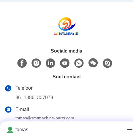
Sociale media
Snel contact
Telefoon
86--13861307079
E-mail
tomas@smtmachine-parts.com
Adres
tomas