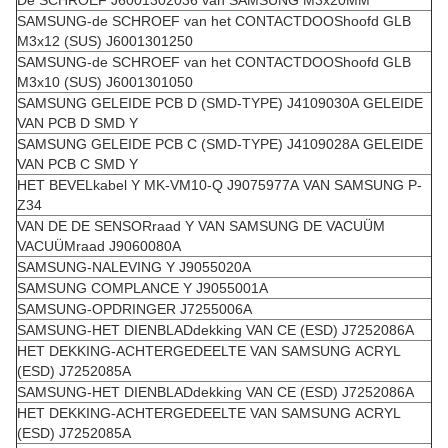
De SCHROEF J6001302036 van SAMSUNG M3x20MM
SAMSUNG-de SCHROEF van het CONTACTDOOShoofd GLB
M3x12 (SUS) J6001301250
SAMSUNG-de SCHROEF van het CONTACTDOOShoofd GLB
M3x10 (SUS) J6001301050
SAMSUNG GELEIDE PCB D (SMD-TYPE) J4109030A GELEIDE
VAN PCB D SMD Y
SAMSUNG GELEIDE PCB C (SMD-TYPE) J4109028A GELEIDE
VAN PCB C SMD Y
HET BEVELkabel Y MK-VM10-Q J9075977A VAN SAMSUNG P-
Z34
VAN DE DE SENSORraad Y VAN SAMSUNG DE VACUÜM
VACUÜMraad J9060080A
SAMSUNG-NALEVING Y J9055020A
SAMSUNG COMPLANCE Y J9055001A
SAMSUNG-OPDRINGER J7255006A
SAMSUNG-HET DIENBLADdekking VAN CE (ESD) J7252086A
HET DEKKING-ACHTERGEDEELTE VAN SAMSUNG ACRYL
(ESD) J7252085A
SAMSUNG-HET DIENBLADdekking VAN CE (ESD) J7252086A
HET DEKKING-ACHTERGEDEELTE VAN SAMSUNG ACRYL
(ESD) J7252085A