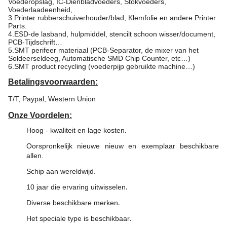
Voederopslag, IC-Dienbladvoeders, Stokvoeders,
Voederlaadeenheid,
3.Printer rubberschuiverhouder/blad, Klemfolie en andere Printer
Parts.
4.ESD-de lasband, hulpmiddel, stencilt schoon wisser/document,
PCB-Tijdschrift…
5.SMT perifeer materiaal (PCB-Separator, de mixer van het
Soldeerseldeeg, Automatische SMD Chip Counter, etc…)
6.SMT product recycling (voederpijp gebruikte machine…)
Betalingsvoorwaarden:
T/T, Paypal, Western Union
Onze Voordelen:
Hoog - kwaliteit en lage kosten
.
Oorspronkelijk nieuwe nieuw en exemplaar beschikbare
allen.
Schip aan wereldwijd.
10 jaar die ervaring uitwisselen
.
Diverse beschikbare merken
.
Het speciale type is beschikbaar
.