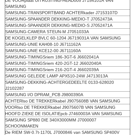
DE VOORplaat UITRUSTING-HEAD005 J7154101A VAN
SAMSUNG
SAMSUNG-TRANSPORTBAND ACHTERkader J7153107D
SAMSUNG-SPAANDER DEKKING-MEDIO-T J7052473A
SAMSUNG-SPAANDER DEKKING-MEDIO-S J7052471A
SAMSUNG-CAMERA STEUN-M J7051033A
DE KOGELKLEP BVLC 60-1204 J6719031A VAN SAMSUNG
SAMSUNG-UNIE KAH08-10 J6711162A
SAMSUNG-UNIE KCE12-00 J6711160A
SAMSUNG-TIMINGSriem 186-3GT-6 J6602041A
SAMSUNG-TIMINGSriem 420-2GT-12 J6602040A
SAMSUNG-TIMINGSriem 216-2GT-4 J6602039A
SAMSUNG GELEIDE LAMP APX510-24W J4713013A
SAMSUNG-DEKKING-ACHTERGEDEELTE 0133-628020
J2102287
SAMSUNG I/O DPRAM_PCB J9800390A
ACHTERlso DE TREKKERkabel J9075608B VAN SAMSUNG
VOORlso DE TREKKERkabel J9075607B VAN SAMSUNG
HOOFD ZIEKE DE ISOLATIEpcb J7460003A VAN SAMSUNG
SAMSUNG SP880 DIE 340X3000MM J7000007
SCHOONMAKEN
De RIEM SW-0.7t-1170L J7000846 van SAMSUNG SP400V