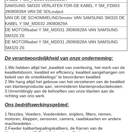
SAMSUNG SM320 VERLATEN FDR-DE KABEL Y SM_FD003
J9080838A VAN DE SOLoutput
VAN DE DE SCHOMMELINGSmotor VAN SAMSUNG SM320 DE
KABEL Y SM_MD032 J9080829A
DE MOTORkabel Y SM_MD031 J9080828A VAN SAMSUNG
SM320 Z6
DE MOTORkabel Y SM_MD031 J9080828A VAN SAMSUNG
SM320 Z6
De verantwoordelijkheid van onze onderneming:
1.We hebben altijd het „kwaliteit van overleving, het merk van de
kwaliteitsboom, kwaliteit en efficiency, kwaliteit aangehangen om
beleid van de ontwikkelings“ te bevorderen kwaliteit
2.We hang altijd het gebouw van het verzekeren van de kwaliteit
van klantenproductie aan, verminderen klantenproductiekosten.
3.Unremittingly aan de behoeften van onze klanten aan de
richting van ons werk.
Ons bedrijfswerkingsgebied:
1.Nozzles, Voeders, Voederdelen, snijders, filters, riemen,
motoren, kleppen, sensoren, camera, raadskaarten en andere
machinedelen…
2.Feeder kaliberbepalingskalibers, de Karren van de