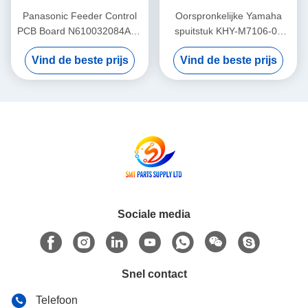
Panasonic Feeder Control
Oorspronkelijke Yamaha
PCB Board N610032084AA /
spuitstuk KHY-M7106-00
KXF0DWTHA00 (MC12CX-
voor YS12 / YS24 / YG12F
Vind de beste prijs
Vind de beste prijs
5) – Voor CM402 CM602
SMT Pick and Place
NPM 8mm / 12mm / 16mm
Machine
Feeders
Sociale media
Snel contact
Telefoon