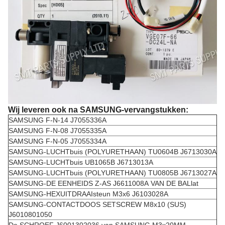
Wij leveren ook na SAMSUNG-vervangstukken:
SAMSUNG F-N-14 J7055336A
SAMSUNG F-N-08 J7055335A
SAMSUNG F-N-05 J7055334A
SAMSUNG-LUCHTbuis (POLYURETHAAN) TU0604B J6713030A
SAMSUNG-LUCHTbuis UB1065B J6713013A
SAMSUNG-LUCHTbuis (POLYURETHAAN) TU0805B J6713027A
SAMSUNG-DE EENHEIDS Z-AS J6611008A VAN DE BALlat
SAMSUNG-HEXUITDRAAIsteun M3x6 J6103028A
SAMSUNG-CONTACTDOOS SETSCREW M8x10 (SUS)
J6010801050