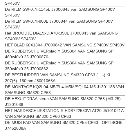
SP450V
De RIEM SW-0.7t-1145L J7000845 van SAMSUNG SP400V
SP450V
De RIEM SW-0.7t-800L J7000844 van SAMSUNG SP400V
SP450V
Het BROODJE DIA19xDIA70x350L J7000843 van SAMSUNG
SP400V SP450V
HET BLAD 60X13X4 J7000842 VAN SAMSUNG SP400V SP450V
DE RUBBERSCHUIVERblad Y SUS304 VAN SAMSUNG SP;
460x40x0.25 J7000876
DE RUBBERSCHUIVERblad Y SUS304 VAN SAMSUNG SP;
350x40x0.25 J7000862
DE BESTUURDER VAN SAMSUNG SM320 CP63 (+. -) KL
207(6). 150mm J8001065A
DE MONTAGE KQ2L04-M5/PL4-M5M/SQL04-M5 J1301188 VAN
SAMSUNG SM320 CP63
DE HEXUITDRAAIsteun VAN SAMSUNG SM320 CP63 (M3-25)
J1201038
HET HARDESCHIJFSTATION R HDS722580VLAT20 J5101021A
VAN SAMSUNG SM320 CP60 CP63
DE MUIS PAD VAN SAMSUNG SM320 CP55 CP63 - OPTISCHE
J7452038A