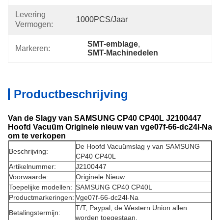
Levering
1000PCS/jaar
Vermogen:
SMT-emblage
, 
Markeren:
SMT-Machinedelen
Productbeschrijving
Van de Slagy van SAMSUNG CP40 CP40L J2100447
Hoofd Vacuüm Originele nieuw van vge07f-66-dc24l-Na
om te verkopen
De Hoofd Vacuümslag y van SAMSUNG
Beschrijving:
CP40 CP40L
Artikelnummer:
J2100447
Voorwaarde:
Originele Nieuw
Toepelijke modellen:
SAMSUNG CP40 CP40L
Productmarkeringen:
Vge07f-66-dc24l-Na
T/T, Paypal, de Western Union allen
Betalingstermijn:
worden toegestaan.