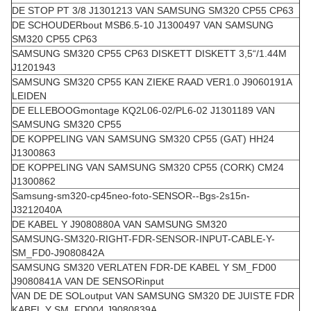
DE STOP PT 3/8 J1301213 VAN SAMSUNG SM320 CP55 CP63
DE SCHOUDERbout MSB6.5-10 J1300497 VAN SAMSUNG
SM320 CP55 CP63
SAMSUNG SM320 CP55 CP63 DISKETT DISKETT 3,5“/1.44M
J1201943
SAMSUNG SM320 CP55 KAN ZIEKE RAAD VER1.0 J9060191A
LEIDEN
DE ELLEBOOGmontage KQ2L06-02/PL6-02 J1301189 VAN
SAMSUNG SM320 CP55
DE KOPPELING VAN SAMSUNG SM320 CP55 (GAT) HH24
J1300863
DE KOPPELING VAN SAMSUNG SM320 CP55 (CORK) CM24
J1300862
Samsung-sm320-cp45neo-foto-SENSOR--Bgs-2s15n-
J3212040A
DE KABEL Y J9080880A VAN SAMSUNG SM320
SAMSUNG-SM320-RIGHT-FDR-SENSOR-INPUT-CABLE-Y-
SM_FD0-J9080842A
SAMSUNG SM320 VERLATEN FDR-DE KABEL Y SM_FD00
J9080841A VAN DE SENSORinput
VAN DE DE SOLoutput VAN SAMSUNG SM320 DE JUISTE FDR
KABEL Y SM_FD004 J9080839A