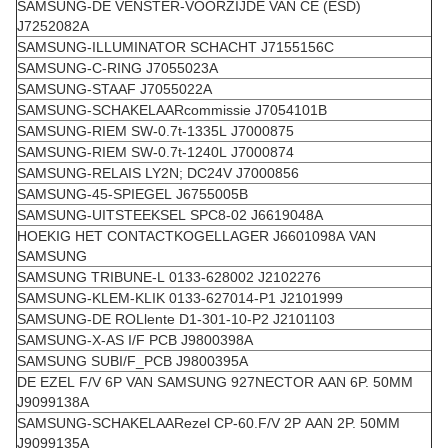
SAMSUNG-DE VENSTER-VOORZIJDE VAN CE (ESD)
J7252082A
SAMSUNG-ILLUMINATOR SCHACHT J7155156C
SAMSUNG-C-RING J7055023A
SAMSUNG-STAAF J7055022A
SAMSUNG-SCHAKELAARcommissie J7054101B
SAMSUNG-RIEM SW-0.7t-1335L J7000875
SAMSUNG-RIEM SW-0.7t-1240L J7000874
SAMSUNG-RELAIS LY2N; DC24V J7000856
SAMSUNG-45-SPIEGEL J6755005B
SAMSUNG-UITSTEEKSEL SPC8-02 J6619048A
HOEKIG HET CONTACTKOGELLAGER J6601098A VAN
SAMSUNG
SAMSUNG TRIBUNE-L 0133-628002 J2102276
SAMSUNG-KLEM-KLIK 0133-627014-P1 J2101999
SAMSUNG-DE ROLlente D1-301-10-P2 J2101103
SAMSUNG-X-AS I/F PCB J9800398A
SAMSUNG SUBI/F_PCB J9800395A
DE EZEL F/V 6P VAN SAMSUNG 927NECTOR AAN 6P. 50MM
J9099138A
SAMSUNG-SCHAKELAARezel CP-60.F/V 2P AAN 2P. 50MM
J9099135A