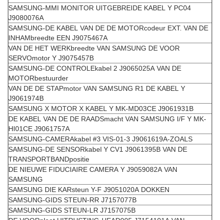
SAMSUNG-MMI MONITOR UITGEBREIDE KABEL Y PC04
J9080076A
SAMSUNG-DE KABEL VAN DE DE MOTORcodeur EXT. VAN DE
INHAMbreedte EEN J9075467A
VAN DE HET WERKbreedte VAN SAMSUNG DE VOOR
SERVOmotor Y J9075457B
SAMSUNG-DE CONTROLEkabel 2 J9065025A VAN DE
MOTORbestuurder
VAN DE DE STAPmotor VAN SAMSUNG R1 DE KABEL Y
J9061974B
SAMSUNG X MOTOR X KABEL Y MK-MD03CE J9061931B
DE KABEL VAN DE DE RAADSmacht VAN SAMSUNG I/F Y MK-
HI01CE J9061757A
SAMSUNG-CAMERAkabel #3 VIS-01-3 J9061619A-ZOALS
SAMSUNG-DE SENSORkabel Y CV1 J9061395B VAN DE
TRANSPORTBANDpositie
DE NIEUWE FIDUCIAIRE CAMERA Y J9059082A VAN
SAMSUNG
SAMSUNG DIE KARsteun Y-F J9051020A DOKKEN
SAMSUNG-GIDS STEUN-RR J7157077B
SAMSUNG-GIDS STEUN-LR J7157075B