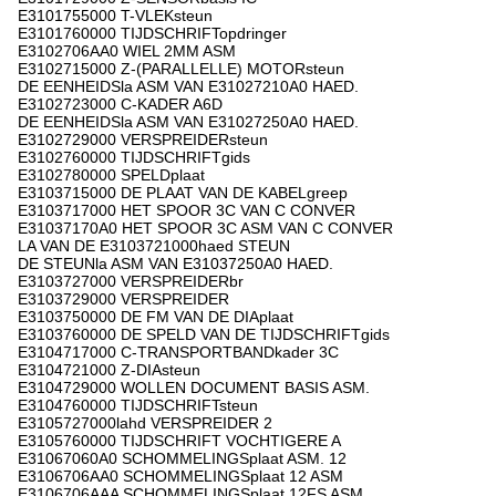
E3101755000 T-VLEKsteun
E3101760000 TIJDSCHRIFTopdringer
E3102706AA0 WIEL 2MM ASM
E3102715000 Z-(PARALLELLE) MOTORsteun
DE EENHEIDSla ASM VAN E31027210A0 HAED.
E3102723000 C-KADER A6D
DE EENHEIDSla ASM VAN E31027250A0 HAED.
E3102729000 VERSPREIDERsteun
E3102760000 TIJDSCHRIFTgids
E3102780000 SPELDplaat
E3103715000 DE PLAAT VAN DE KABELgreep
E3103717000 HET SPOOR 3C VAN C CONVER
E31037170A0 HET SPOOR 3C ASM VAN C CONVER
LA VAN DE E3103721000haed STEUN
DE STEUNla ASM VAN E31037250A0 HAED.
E3103727000 VERSPREIDERbr
E3103729000 VERSPREIDER
E3103750000 DE FM VAN DE DIAplaat
E3103760000 DE SPELD VAN DE TIJDSCHRIFTgids
E3104717000 C-TRANSPORTBANDkader 3C
E3104721000 Z-DIAsteun
E3104729000 WOLLEN DOCUMENT BASIS ASM.
E3104760000 TIJDSCHRIFTsteun
E3105727000lahd VERSPREIDER 2
E3105760000 TIJDSCHRIFT VOCHTIGERE A
E31067060A0 SCHOMMELINGSplaat ASM. 12
E3106706AA0 SCHOMMELINGSplaat 12 ASM
E3106706AAA SCHOMMELINGSplaat 12FS ASM