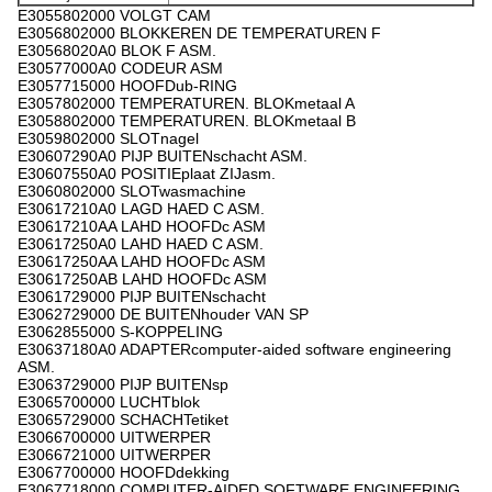
E3055802000 VOLGT CAM
E3056802000 BLOKKEREN DE TEMPERATUREN F
E30568020A0 BLOK F ASM.
E30577000A0 CODEUR ASM
E3057715000 HOOFDub-RING
E3057802000 TEMPERATUREN. BLOKmetaal A
E3058802000 TEMPERATUREN. BLOKmetaal B
E3059802000 SLOTnagel
E30607290A0 PIJP BUITENschacht ASM.
E30607550A0 POSITIEplaat ZIJasm.
E3060802000 SLOTwasmachine
E30617210A0 LAGD HAED C ASM.
E30617210AA LAHD HOOFDc ASM
E30617250A0 LAHD HAED C ASM.
E30617250AA LAHD HOOFDc ASM
E30617250AB LAHD HOOFDc ASM
E3061729000 PIJP BUITENschacht
E3062729000 DE BUITENhouder VAN SP
E3062855000 S-KOPPELING
E30637180A0 ADAPTERcomputer-aided software engineering
ASM.
E3063729000 PIJP BUITENsp
E3065700000 LUCHTblok
E3065729000 SCHACHTetiket
E3066700000 UITWERPER
E3066721000 UITWERPER
E3067700000 HOOFDdekking
E3067718000 COMPUTER-AIDED SOFTWARE ENGINEERING