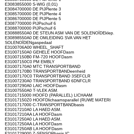
E3083855000 S-WIG (0,01)
E3084700000 DE PIJPlente 3
E3085700000 DE PIJPlente 4
E3086700000 DE PIJPlente 5
E3087700000 PIJPschuif 6
E3088700000 PIJPschuif 6
E30888550A0 DE STEUN ASM VAN DE SOLENOÏDEklep.
E30898550A0 DE OMLEIDING SVA VAN HET
SOLENOÏDENgaspedaal
E3100706A00 WHEEL_SHAFT
E31007150A0 GEHELE HOOFDasm
E31007150B0 FM-720 HOOFDasm
E31007150C0 PM EMBLY
E31007170A0 MTC TRANSPORTBAND
E31007170B0 TRANSPORTBANDeenheid
E31007170C0 TRANSPORTBAND 3SEFCLR
E31007230A0 TRANSPORTBAND 6DNFCLR
E31007290A0 LAIC HOOFDasm
E31007550A0 T-VLEK ASM.
E3101715000 HOOFD (PARALLEL) LICHAAM
E31017150Z0 HOOFDlichaamsparallel (RUWE MATERI
E3101717000 C-TRANSPORTBANDbasis
E31017210A0 LA HAED ASM.
E31017210AA LA HOOFDasm
E31017250A0 LA HAED ASM.
E31017250AA LA HOOFDasm
E31017250AB LA HOOFDasm
E3101729000 Z-SENSORbasis IC