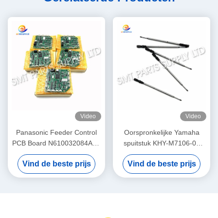
Video
Video
Panasonic Feeder Control
Oorspronkelijke Yamaha
PCB Board N610032084AA /
spuitstuk KHY-M7106-00
KXF0DWTHA00 (MC12CX-
voor YS12 / YS24 / YG12F
Vind de beste prijs
Vind de beste prijs
5) – Voor CM402 CM602
SMT Pick and Place
NPM 8mm / 12mm / 16mm
Machine
Feeders