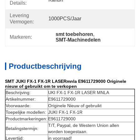
Details:
Levering
1000PCS/jaar
Vermogen:
smt toebehoren
, 
Markeren:
SMT-Machinedelen
Productbeschrijving
SMT JUKI FX-1 FX-1R LASERmnla E9611729000 Originele
nieuw of gebruikt om te verkopen
Beschrijving:
UKI FX-1 FX-1R LASER MNLA
Artikelnummer:
E9611729000
Voorwaarde:
Originele Nieuw of gebruikt
Toepelijke modellen:
JUKI FX-1 FX-1R
Productmarkeringen:
E9611729000
T/T, Paypal, de Western Union allen
Betalingstermijn:
worden toegestaan.
Levertijd:
in voorraad!