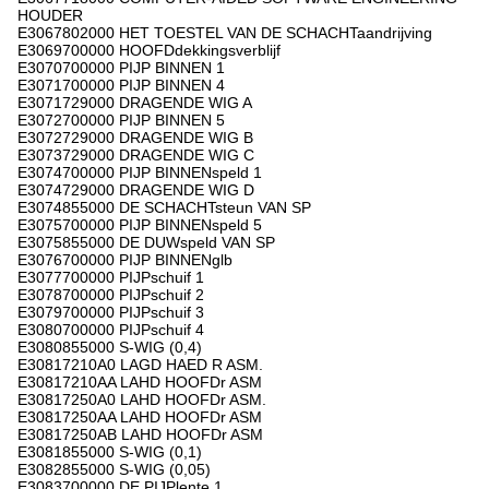
HOUDER
E3067802000 HET TOESTEL VAN DE SCHACHTaandrijving
E3069700000 HOOFDdekkingsverblijf
E3070700000 PIJP BINNEN 1
E3071700000 PIJP BINNEN 4
E3071729000 DRAGENDE WIG A
E3072700000 PIJP BINNEN 5
E3072729000 DRAGENDE WIG B
E3073729000 DRAGENDE WIG C
E3074700000 PIJP BINNENspeld 1
E3074729000 DRAGENDE WIG D
E3074855000 DE SCHACHTsteun VAN SP
E3075700000 PIJP BINNENspeld 5
E3075855000 DE DUWspeld VAN SP
E3076700000 PIJP BINNENglb
E3077700000 PIJPschuif 1
E3078700000 PIJPschuif 2
E3079700000 PIJPschuif 3
E3080700000 PIJPschuif 4
E3080855000 S-WIG (0,4)
E30817210A0 LAGD HAED R ASM.
E30817210AA LAHD HOOFDr ASM
E30817250A0 LAHD HOOFDr ASM.
E30817250AA LAHD HOOFDr ASM
E30817250AB LAHD HOOFDr ASM
E3081855000 S-WIG (0,1)
E3082855000 S-WIG (0,05)
E3083700000 DE PIJPlente 1