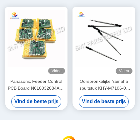
Video
Video
Panasonic Feeder Control
Oorspronkelijke Yamaha
PCB Board N610032084AA /
spuitstuk KHY-M7106-00
KXF0DWTHA00 (MC12CX-
voor YS12 / YS24 / YG12F
Vind de beste prijs
Vind de beste prijs
5) – Voor CM402 CM602
SMT Pick and Place
NPM 8mm / 12mm / 16mm
Machine
Feeders