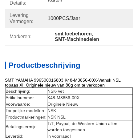
Details:
Levering
1000PCS/jaar
Vermogen:
smt toebehoren
, 
Markeren:
SMT-Machinedelen
Productbeschrijving
SMT YAMAHA 996500016803 K48-M3856-00X-Vetnsk NSL
topaas XII Originele nieuw van 80g om te verkopen
Beschrijving:
NSK-Vet
Artikelnummer:
K48-M3856-00X
Voorwaarde:
Originele Nieuw
Toepelijke modellen:
NSK
Productmarkeringen:
NSK NSL
T/T, Paypal, de Western Union allen
Betalingstermijn:
worden toegestaan.
Levertijd:
in voorraad!