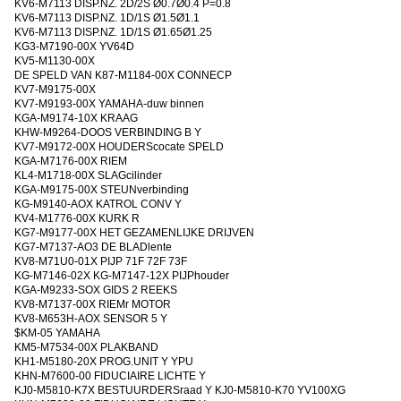
KV6-M7113 DISP.NZ. 2D/2S Ø0.7Ø0.4 P=0.8
KV6-M7113 DISP.NZ. 1D/1S Ø1.5Ø1.1
KV6-M7113 DISP.NZ. 1D/1S Ø1.65Ø1.25
KG3-M7190-00X YV64D
KV5-M1130-00X
DE SPELD VAN K87-M1184-00X CONNECP
KV7-M9175-00X
KV7-M9193-00X YAMAHA-duw binnen
KGA-M9174-10X KRAAG
KHW-M9264-DOOS VERBINDING B Y
KV7-M9172-00X HOUDERScocate SPELD
KGA-M7176-00X RIEM
KL4-M1718-00X SLAGcilinder
KGA-M9175-00X STEUNverbinding
KG-M9140-AOX KATROL CONV Y
KV4-M1776-00X KURK R
KG7-M9177-00X HET GEZAMENLIJKE DRIJVEN
KG7-M7137-AO3 DE BLADlente
KV8-M71U0-01X PIJP 71F 72F 73F
KG-M7146-02X KG-M7147-12X PIJPhouder
KGA-M9233-SOX GIDS 2 REEKS
KV8-M7137-00X RIEMr MOTOR
KV8-M653H-AOX SENSOR 5 Y
$KM-05 YAMAHA
KM5-M7534-00X PLAKBAND
KH1-M5180-20X PROG.UNIT Y YPU
KHN-M7600-00 FIDUCIAIRE LICHTE Y
KJ0-M5810-K7X BESTUURDERSraad Y KJ0-M5810-K70 YV100XG