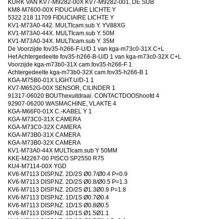
KURK VAN KV7-M9282-00X KV7-M9282-001, DE SUB
KM8-M7600-00X FIDUCIAIRE LICHTE Y
5322 218 11709 FIDUCIAIRE LICHTE Y
KV1-M73A0-442. MULTIcam.sub Y. YV88XG
KV1-M73A0-44X. MULTIcam.sub Y. 50M
KV1-M73A0-34X. MULTIcam.sub Y. 35M
De Voorzijde fov35-h266-F-U/D 1 van kga-m73c0-31X C+L
Het Achtergedeelte fov35-h266-B-U/D 1 van kga-m73c0-32X C+L
Voorzijde kga-m73b0-31X cam.fov35-h266-F 1
Achtergedeelte kga-m73b0-32X cam.fov35-h266-B 1
KGA-M75B0-01X LIGHT.U/D-1 1
KV7-M652G-00X SENSOR, CILINDER 1
91317-06020 BOUThexuitdraai. CONTACTDOOShoofd 4
92907-06200 WASMACHINE, VLAKTE 4
KGA-M66F0-01X C.-KABEL Y 1
KGA-M73C0-31X CAMERA
KGA-M73C0-32X CAMERA
KGA-M73B0-31X CAMERA
KGA-M73B0-32X CAMERA
KV1-M73A0-44X MULTIcam.sub Y 50MM
KKE-M2267-00 PISCO SP2550 R75
KU4-M7114-00X YGD
KV6-M7113 DISP.NZ. 2D/2S Ø0.7/Ø0.4 P=0.9
KV6-M7113 DISP.NZ. 2D/2S Ø0.8/Ø0.5 P=1.3
KV6-M7113 DISP.NZ. 2D/2S Ø1.3Ø0.9 P=1.8
KV6-M7113 DISP.NZ. 1D/1S Ø0.7Ø0.4
KV6-M7113 DISP.NZ. 1D/1S Ø0.8Ø0.5
KV6-M7113 DISP.NZ. 1D/1S Ø1.5Ø1.1