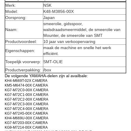
Merk:
NSK
Model:
K48-M3856-00X
Oorsprong:
Japan
smeerolie, gidsspoor,
Naam:
walsdraadsmeermiddel, de smeerolie van
Mounter, de smeerolie van SMT
Productvoordeel:
10 jaar van verkoopervaring
maak de machine en snelle het werk
Eigenschappen:
efficiënt.
Toepelijk voorwerp:
SMT-OLIE
Productverpakking:
/box
De volgende YAMAHA-delen zijn al availbale:
KH4-M669T-02X CAMERA
KM5-M6474-00X CAMERA
KG7-M72C0-00X CAMERA
KG7-M72C1-00X CAMERA
KG7-M72C2-00X CAMERA
KG7-M72C3-00X CAMERA
KG7-M72C4-00X CAMERA
KG7-M72A5-00X CAMERA
KH4-M669U-00X CAMERA
KG7-M7203-00X CAMERA
KG9-M7214-00X CAMERA