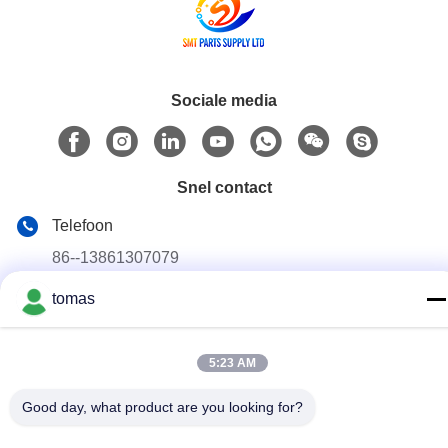
Sociale media
Snel contact
Telefoon
86--13861307079
E-mail
tomas
tomas@smtmachine-parts.com
Adres
5:23 AM
D-526, Haye Science Park, 93# Weihe Road, Suzhou
Industrial Park Suzhou, Jiangsu, 215127, China
Good day, what product are you looking for?