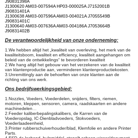
J90831398A
J1300620 AM03-007594A HP03-000025A J7152001B
J90831401A
J1300638 AM03-007596A AM03-004021A J7055549B
J90831401C
J1300640 AM03-007636A AM03-004186A J7053664B
J90831402B
De verantwoordelijkheid van onze onderneming:
1.We hebben altijd het „kwaliteit van overleving, het merk van de
kwaliteitsboom, kwaliteit en efficiency, kwaliteit aangehangen om
beleid van de ontwikkelings“ te bevorderen kwaliteit
2.We hang altijd het gebouw van het verzekeren van de kwaliteit
van klantenproductie aan, verminderen klantenproductiekosten.
3.Unremittingly aan de behoeften van onze klanten aan de
richting van ons werk.
Ons bedrijfswerkingsgebied:
1.Nozzles, Voeders, Voederdelen, snijders, filters, riemen,
motoren, kleppen, sensoren, camera, raadskaarten en andere
machinedelen…
2.Feeder kaliberbepalingskalibers, de Karren van de
Voederopslag, IC-Dienbladvoeders, Stokvoeders,
Voederlaadeenheid,
3.Printer rubberschuiverhouder/blad, Klemfolie en andere Printer
Parts.