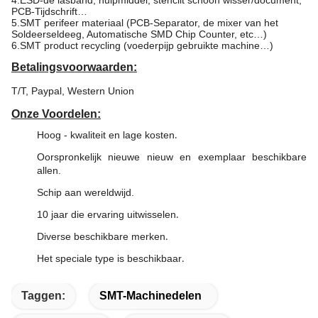
4.ESD-de lasband, hulpmiddel, stencilt schoon wisser/document,
PCB-Tijdschrift…
5.SMT perifeer materiaal (PCB-Separator, de mixer van het
Soldeerseldeeg, Automatische SMD Chip Counter, etc…)
6.SMT product recycling (voederpijp gebruikte machine…)
Betalingsvoorwaarden:
T/T, Paypal, Western Union
Onze Voordelen:
Hoog - kwaliteit en lage kosten
.
Oorspronkelijk nieuwe nieuw en exemplaar beschikbare
allen.
Schip aan wereldwijd.
10 jaar die ervaring uitwisselen
.
Diverse beschikbare merken
.
Het speciale type is beschikbaar
.
Taggen:
SMT-Machinedelen