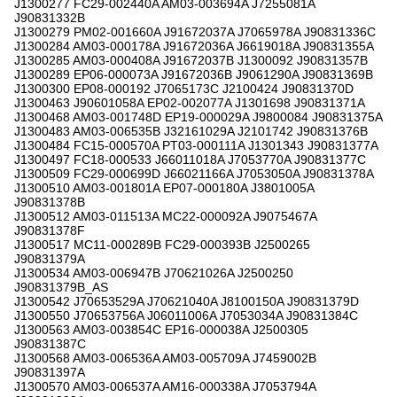
J1300277 FC29-002440A AM03-003694A J7255081A
J90831332B
J1300279 PM02-001660A J91672037A J7065978A J90831336C
J1300284 AM03-000178A J91672036A J6619018A J90831355A
J1300285 AM03-000408A J91672037B J1300092 J90831357B
J1300289 EP06-000073A J91672036B J9061290A J90831369B
J1300300 EP08-000192 J7065173C J2100424 J90831370D
J1300463 J90601058A EP02-002077A J1301698 J90831371A
J1300468 AM03-001748D EP19-000029A J9800084 J90831375A
J1300483 AM03-006535B J32161029A J2101742 J90831376B
J1300484 FC15-000570A PT03-000111A J1301343 J90831377A
J1300497 FC18-000533 J66011018A J7053770A J90831377C
J1300509 FC29-000699D J66021166A J7053050A J90831378A
J1300510 AM03-001801A EP07-000180A J3801005A
J90831378B
J1300512 AM03-011513A MC22-000092A J9075467A
J90831378F
J1300517 MC11-000289B FC29-000393B J2500265
J90831379A
J1300534 AM03-006947B J70621026A J2500250
J90831379B_AS
J1300542 J70653529A J70621040A J8100150A J90831379D
J1300550 J70653756A J06011006A J7053034A J90831384C
J1300563 AM03-003854C EP16-000038A J2500305
J90831387C
J1300568 AM03-006536A AM03-005709A J7459002B
J90831397A
J1300570 AM03-006537A AM16-000338A J7053794A