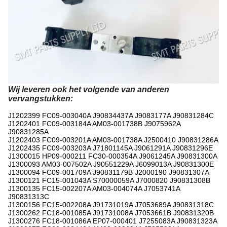
Wij leveren ook het volgende van anderen
vervangstukken:
J1202399 FC09-003040A J90834437A J9083177A J90831284C
J1202401 FC09-003184A AM03-001738B J9075962A
J90831285A
J1202403 FC09-003201A AM03-001738A J2500410 J90831286A
J1202435 FC09-003203A J71801145A J9061291A J90831296E
J1300015 HP09-000211 FC30-000354A J9061245A J90831300A
J1300093 AM03-007502A J90551229A J6099013A J90831300E
J1300094 FC09-001709A J90831179B J2000190 J90831307A
J1300121 FC15-001043A S70000059A J7000820 J90831308B
J1300135 FC15-002207A AM03-004074A J7053741A
J90831313C
J1300156 FC15-002208A J91731019A J7053689A J90831318C
J1300262 FC18-001085A J91731008A J7053661B J90831320B
J1300276 FC18-001086A EP07-000401 J7255083A J90831323A