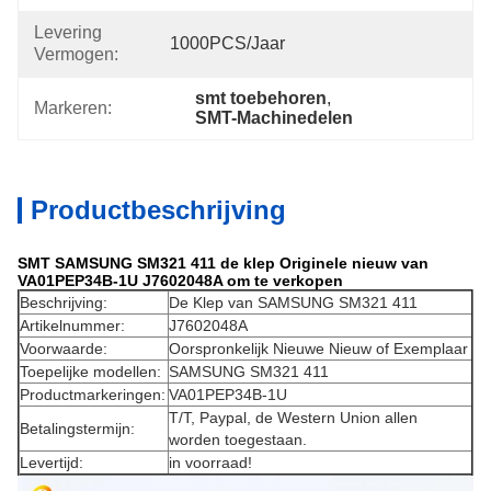
Levering
1000PCS/jaar
Vermogen:
smt toebehoren
, 
Markeren:
SMT-Machinedelen
Productbeschrijving
SMT SAMSUNG SM321 411 de klep Originele nieuw van
VA01PEP34B-1U J7602048A om te verkopen
Beschrijving:
De Klep van SAMSUNG SM321 411
Artikelnummer:
J7602048A
Voorwaarde:
Oorspronkelijk Nieuwe Nieuw of Exemplaar
Toepelijke modellen:
SAMSUNG SM321 411
Productmarkeringen:
VA01PEP34B-1U
T/T, Paypal, de Western Union allen
Betalingstermijn:
worden toegestaan.
Levertijd:
in voorraad!