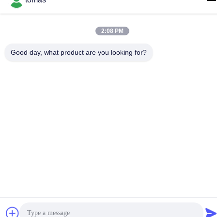
tomas@smtmachine-parts.com
Adres
2:08 PM
D-526, Haye Science Park, 93# Weihe Road, Suzhou
Industrial Park Suzhou, Jiangsu, 215127, China
Good day, what product are you looking for?
Privacybeleid
|
Sitemap
China Goed Kwaliteit SMT-Machinedelen Leverancier. Copyright
© 2017-2026 SMT PARTS SUPPLY LTD Allemaal. Alle rechten
voorbehouden.