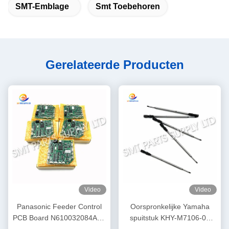
SMT-Emblage
Smt Toebehoren
Gerelateerde Producten
Video
Video
Panasonic Feeder Control
Oorspronkelijke Yamaha
PCB Board N610032084AA /
spuitstuk KHY-M7106-00