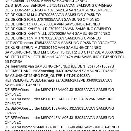
DE ZIJsteun J7155467A VAN SAMSUNG CP45NEO
DE STEUNvoer SENSOR-L J7154232A VAN SAMSUNG CP45NEO
DE STEUNvoer SENSOR-R J7154231A VAN SAMSUNG CP45NEO
DE DEKKING M.M.U J7070036A VAN SAMSUNG CP45NEO
DE DEKKING R.R.L J7070035A VAN SAMSUNG CP45NEO
DE DEKKING R.R.U J7070031A VAN SAMSUNG CP45NEO
DE DEKKING-KANT M.U.R J7070027A VAN SAMSUNG CP45NEO
DE DEKKING-KANT M.U.L J7070026A VAN SAMSUNG CP45NEO
DE DEKKING R.M.M J7070025A VAN SAMSUNG CP45NEO
HET VOERsensor J7054233A VAN SAMSUNG CP45NEO BRACKET2
DE KURK STEUN-M J7053044C VAN SAMSUNG CP45NEO
SAMSUNG CP45NEO LM GIDS-Y HSR25 R2 UU C1+1420L P J6607029A
ACHTER HET VLIEGTUIGraad J4809047A VAN SAMSUNG CP45NEO PCI-
6S PCI/ISA
De Torenlamp van SAMSUNG CP45NEO (LEIDEN Type) J4713027B
DE OMSCHAKELINGSvoeding J4401029A VAN SAMSUNG CP45NEO
SAMSUNG CP45NEO PCB_OUTER 1.6T J4104038A
HET VEILIGHEIDSSLOTschakelaar AS6M-2KT2PB J3409029A VAN
SAMSUNG CP45NEO
DE SERVObestuurder MSDC153A4A09 J3153052A VAN SAMSUNG
CP45NEO
DE SERVObestuurder MSDC153D4A08 J3153048A VAN SAMSUNG
CP45NEO
DE SERVObestuurder MSDC153A4A06 J3153035A VAN SAMSUNG
CP45NEO
DE SERVObestuurder MSDC045A1A06 J3153034A VAN SAMSUNG
CP45NEO
DE SERVOmotor MSMA012A3A J3108059A VAN SAMSUNG CP45NEO