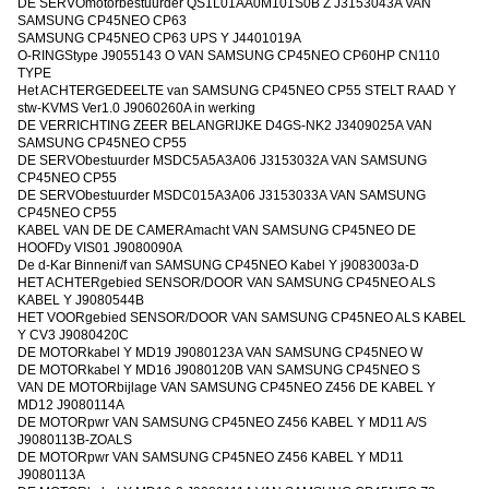
DE SERVOmotorbestuurder QS1L01AA0M101S0B Z J3153043A VAN
SAMSUNG CP45NEO CP63
SAMSUNG CP45NEO CP63 UPS Y J4401019A
O-RINGStype J9055143 O VAN SAMSUNG CP45NEO CP60HP CN110
TYPE
Het ACHTERGEDEELTE van SAMSUNG CP45NEO CP55 STELT RAAD Y
stw-KVMS Ver1.0 J9060260A in werking
DE VERRICHTING ZEER BELANGRIJKE D4GS-NK2 J3409025A VAN
SAMSUNG CP45NEO CP55
DE SERVObestuurder MSDC5A5A3A06 J3153032A VAN SAMSUNG
CP45NEO CP55
DE SERVObestuurder MSDC015A3A06 J3153033A VAN SAMSUNG
CP45NEO CP55
KABEL VAN DE DE CAMERAmacht VAN SAMSUNG CP45NEO DE
HOOFDy VIS01 J9080090A
De d-Kar Binneni/f van SAMSUNG CP45NEO Kabel Y j9083003a-D
HET ACHTERgebied SENSOR/DOOR VAN SAMSUNG CP45NEO ALS
KABEL Y J9080544B
HET VOORgebied SENSOR/DOOR VAN SAMSUNG CP45NEO ALS KABEL
Y CV3 J9080420C
DE MOTORkabel Y MD19 J9080123A VAN SAMSUNG CP45NEO W
DE MOTORkabel Y MD16 J9080120B VAN SAMSUNG CP45NEO S
VAN DE MOTORbijlage VAN SAMSUNG CP45NEO Z456 DE KABEL Y
MD12 J9080114A
DE MOTORpwr VAN SAMSUNG CP45NEO Z456 KABEL Y MD11 A/S
J9080113B-ZOALS
DE MOTORpwr VAN SAMSUNG CP45NEO Z456 KABEL Y MD11
J9080113A