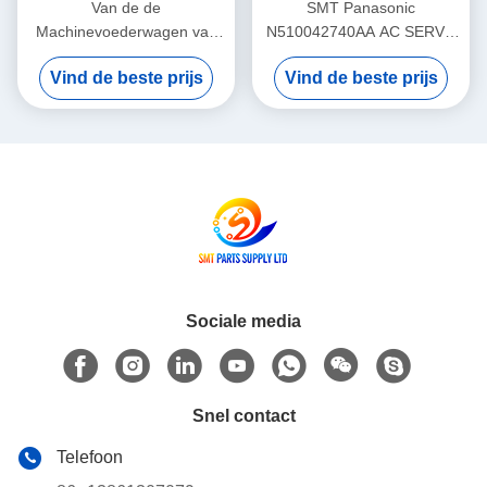
Van de de
SMT Panasonic
Machinevoederwagen van
N510042740AA AC SERVO
SMT Panasonic NPM PCB-
MOTOR 3W MULTI Theta-
Vind de beste prijs
Vind de beste prijs
raad PNF0A1-AA
Motor P50BA2002BXS3C 3
N610102505AA
HD Light Weight
Sociale media
Snel contact
Telefoon