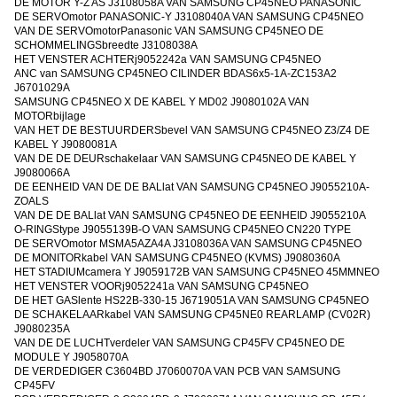
DE MOTOR Y-Z AS J3108058A VAN SAMSUNG CP45NEO PANASONIC
DE SERVOmotor PANASONIC-Y J3108040A VAN SAMSUNG CP45NEO
VAN DE SERVOmotorPanasonic VAN SAMSUNG CP45NEO DE
SCHOMMELINGSbreedte J3108038A
HET VENSTER ACHTERj9052242a VAN SAMSUNG CP45NEO
ANC van SAMSUNG CP45NEO CILINDER BDAS6x5-1A-ZC153A2
J6701029A
SAMSUNG CP45NEO X DE KABEL Y MD02 J9080102A VAN
MOTORbijlage
VAN HET DE BESTUURDERSbevel VAN SAMSUNG CP45NEO Z3/Z4 DE
KABEL Y J9080081A
VAN DE DE DEURschakelaar VAN SAMSUNG CP45NEO DE KABEL Y
J9080066A
DE EENHEID VAN DE DE BALlat VAN SAMSUNG CP45NEO J9055210A-
ZOALS
VAN DE DE BALlat VAN SAMSUNG CP45NEO DE EENHEID J9055210A
O-RINGStype J9055139B-O VAN SAMSUNG CP45NEO CN220 TYPE
DE SERVOmotor MSMA5AZA4A J3108036A VAN SAMSUNG CP45NEO
DE MONITORkabel VAN SAMSUNG CP45NEO (KVMS) J9080360A
HET STADIUMcamera Y J9059172B VAN SAMSUNG CP45NEO 45MMNEO
HET VENSTER VOORj9052241a VAN SAMSUNG CP45NEO
DE HET GASlente HS22B-330-15 J6719051A VAN SAMSUNG CP45NEO
DE SCHAKELAARkabel VAN SAMSUNG CP45NE0 REARLAMP (CV02R)
J9080235A
VAN DE DE LUCHTverdeler VAN SAMSUNG CP45FV CP45NEO DE
MODULE Y J9058070A
DE VERDEDIGER C3604BD J7060070A VAN PCB VAN SAMSUNG
CP45FV