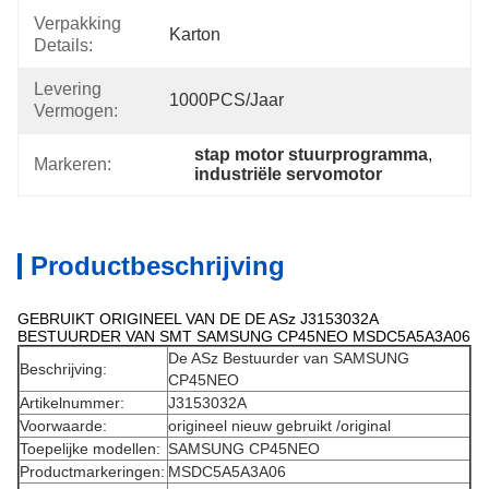
Verpakking
Karton
Details:
Levering
1000PCS/jaar
Vermogen:
stap motor stuurprogramma
, 
Markeren:
industriële servomotor
Productbeschrijving
GEBRUIKT ORIGINEEL VAN DE DE ASz J3153032A
BESTUURDER VAN SMT SAMSUNG CP45NEO MSDC5A5A3A06
De ASz Bestuurder van SAMSUNG
Beschrijving:
CP45NEO
Artikelnummer:
J3153032A
Voorwaarde:
origineel nieuw gebruikt /original
Toepelijke modellen:
SAMSUNG CP45NEO
Productmarkeringen:
MSDC5A5A3A06