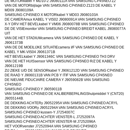
DE MOTORkabel Y MD10-2 J9080111A VAN SAMSUNG CP45NEO Z2
VAN DE MOTORbijlage VAN SAMSUNG CP45NEO Z123 DE KABEL Y
MD09 J9080109A
SAMSUNG CP45NEO X MOTORkabel Y MD03 J9080103A
DE CAMERAmux KABEL Y VIS02 J9080091A VAN SAMSUNG CP45NEO
X-Y DRV HET BEVELkabel Y VM06 J9080078B VAN SAMSUNG CP45NEO
DE DE VISIEmonitor VAN SAMSUNG CP45NEO BREIDT KABEL J9080077A
UIT
VAN DE HET STADIUMcamera VAN SAMSUNG CP45NEO DE KABEL Y
J9061373B
VAN DE DE MOEILIJKE SITUATIEcamera I/F VAN SAMSUNG CP45NEO DE
KABEL Y MK-VIS04 J9061371B
HET BEVELkabel Y J9061346C VAN SAMSUNG CP45NEO TH3 DRV
VAN DE HET HUISsensor VAN SAMSUNG CP45NEO R/Z DE KABEL Y
J9061219B
ZIJ ZIEKE U/D DE SENSORkabel Y J9061212D VAN SAMSUNG CP45NEO
DE RAAD Y J9060131B VAN PCB Y ITIF VAN SAMSUNG CP45NEO
DE NIEUWE FIDUCIAIRE CAMERA Y J9059082B VAN SAMSUNG
CP45NEO
SAMSUNG CP45NEO Y J9059011B
VAN SAMSUNG CP45NEO DE KALIBERBEPALINGShulpmiddel Y (CNT20)
J9055144B.
DE DEKKING ACHTERy J9052295A VAN SAMSUNG CP45NEO ACRYL
DE DEKKING VOORy J9052294A VAN SAMSUNG CP45NEO ACRYL
SAMSUNG CP45NEO kussen-Y J7254007C
SAMSUNG CP45NEO ACHTER VENSTER-L J7252097A
SAMSUNG CP45NEO ACHTER VENSTER-M J7252096A
HET VOORvenster J7252094A VAN SAMSUNG CP45NEO