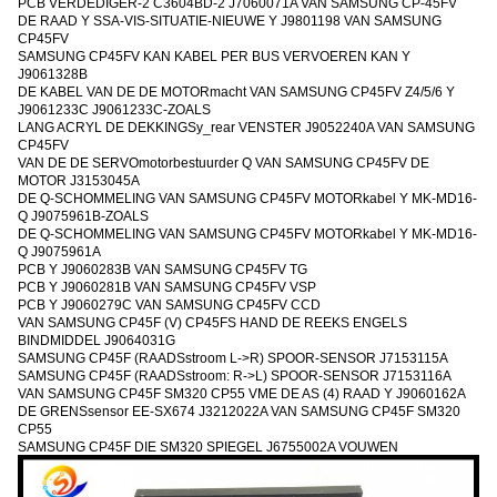
PCB VERDEDIGER-2 C3604BD-2 J7060071A VAN SAMSUNG CP-45FV
DE RAAD Y SSA-VIS-SITUATIE-NIEUWE Y J9801198 VAN SAMSUNG
CP45FV
SAMSUNG CP45FV KAN KABEL PER BUS VERVOEREN KAN Y
J9061328B
DE KABEL VAN DE DE MOTORmacht VAN SAMSUNG CP45FV Z4/5/6 Y
J9061233C J9061233C-ZOALS
LANG ACRYL DE DEKKINGSy_rear VENSTER J9052240A VAN SAMSUNG
CP45FV
VAN DE DE SERVOmotorbestuurder Q VAN SAMSUNG CP45FV DE
MOTOR J3153045A
DE Q-SCHOMMELING VAN SAMSUNG CP45FV MOTORkabel Y MK-MD16-
Q J9075961B-ZOALS
DE Q-SCHOMMELING VAN SAMSUNG CP45FV MOTORkabel Y MK-MD16-
Q J9075961A
PCB Y J9060283B VAN SAMSUNG CP45FV TG
PCB Y J9060281B VAN SAMSUNG CP45FV VSP
PCB Y J9060279C VAN SAMSUNG CP45FV CCD
VAN SAMSUNG CP45F (V) CP45FS HAND DE REEKS ENGELS
BINDMIDDEL J9064031G
SAMSUNG CP45F (RAADSstroom L->R) SPOOR-SENSOR J7153115A
SAMSUNG CP45F (RAADSstroom: R->L) SPOOR-SENSOR J7153116A
VAN SAMSUNG CP45F SM320 CP55 VME DE AS (4) RAAD Y J9060162A
DE GRENSsensor EE-SX674 J3212022A VAN SAMSUNG CP45F SM320
CP55
SAMSUNG CP45F DIE SM320 SPIEGEL J6755002A VOUWEN