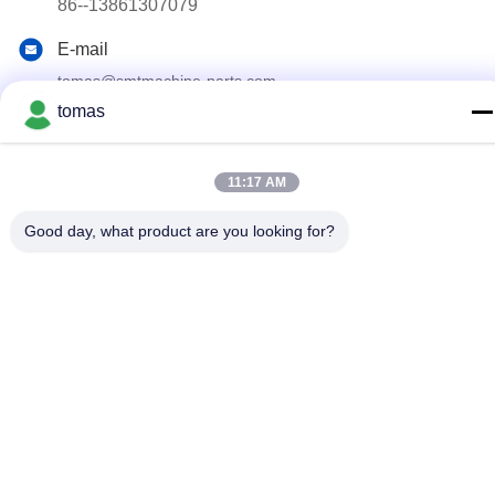
86--13861307079
E-mail
tomas@smtmachine-parts.com
tomas
Adres
D-526, Haye Science Park, 93# Weihe Road, Suzhou
Industrial Park Suzhou, Jiangsu, 215127, China
11:17 AM
Good day, what product are you looking for?
Privacybeleid
|
Sitemap
China Goed Kwaliteit SMT-Machinedelen Leverancier. Copyright
© 2017-2026 SMT PARTS SUPPLY LTD Allemaal. Alle rechten
voorbehouden.