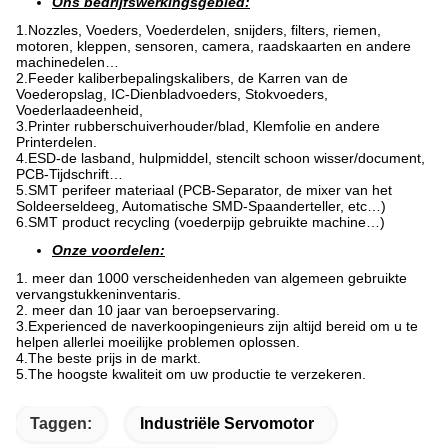
Ons bedrijfswerkingsgebied:
1.Nozzles, Voeders, Voederdelen, snijders, filters, riemen,
motoren, kleppen, sensoren, camera, raadskaarten en andere
machinedelen…
2.Feeder kaliberbepalingskalibers, de Karren van de
Voederopslag, IC-Dienbladvoeders, Stokvoeders,
Voederlaadeenheid,
3.Printer rubberschuiverhouder/blad, Klemfolie en andere
Printerdelen.
4.ESD-de lasband, hulpmiddel, stencilt schoon wisser/document,
PCB-Tijdschrift…
5.SMT perifeer materiaal (PCB-Separator, de mixer van het
Soldeerseldeeg, Automatische SMD-Spaanderteller, etc…)
6.SMT product recycling (voederpijp gebruikte machine…)
Onze voordelen:
1. meer dan 1000 verscheidenheden van algemeen gebruikte
vervangstukkeninventaris.
2. meer dan 10 jaar van beroepservaring.
3.Experienced de naverkoopingenieurs zijn altijd bereid om u te
helpen allerlei moeilijke problemen oplossen.
4.The beste prijs in de markt.
5.The hoogste kwaliteit om uw productie te verzekeren.
Taggen:
Industriële Servomotor