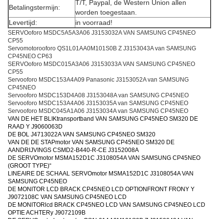
T/T, Paypal, de Western Union allen
Betalingstermijn:
worden toegestaan.
Levertijd:
in voorraad!
SERVOoforo MSDC5A5A3A06 J3153032A VAN SAMSUNG CP45NEO
CP55
Servomotorooforo QS1L01AA0M101S0B Z J3153043A van SAMSUNG
CP45NEO CP63
SERVOoforo MSDC015A3A06 J3153033A VAN SAMSUNG CP45NEO
CP55
Servooforo MSDC153A4A09 Panasonic J3153052A van SAMSUNG
CP45NEO
Servooforo MSDC153D4A08 J3153048A van SAMSUNG CP45NEO
Servooforo MSDC153A4A06 J3153035A van SAMSUNG CP45NEO
Servooforo MSDC045A1A06 J3153034A van SAMSUNG CP45NEO
VAN DE HET BLIKtransportband VAN SAMSUNG CP45NEO SM320 DE
RAAD Y J9060063D
DE BOL J4713022A VAN SAMSUNG CP45NEO SM320
VAN DE DE STAPmotor VAN SAMSUNG CP45NEO SM320 DE
AANDRIJVINGS CSMD2-B440-R-CE J3152008A
DE SERVOmotor MSMA152D1C J3108054A VAN SAMSUNG CP45NEO
(GROOT TYPE)“
LINEAIRE DE SCHAAL SERVOmotor MSMA152D1C J3108054A VAN
SAMSUNG CP45NEO
DE MONITOR LCD BRACK CP45NEO LCD OPTIONFRONT FRONY Y
J9072108C VAN SAMSUNG CP45NEO LCD
DE MONITORlcd BRACK CP45NEO LCD VAN SAMSUNG CP45NEO LCD
OPTIE ACHTERy J9072109B