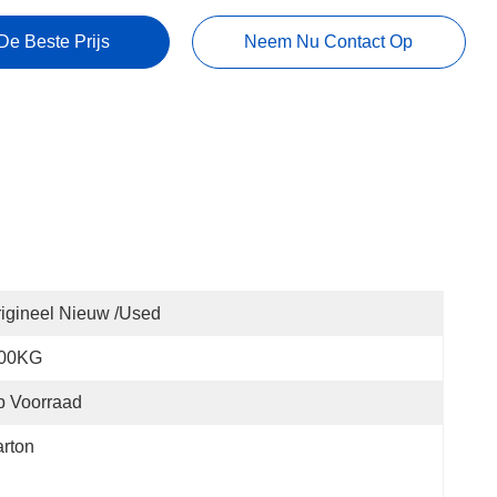
De Beste Prijs
Neem Nu Contact Op
igineel Nieuw /used
.00KG
p Voorraad
rton