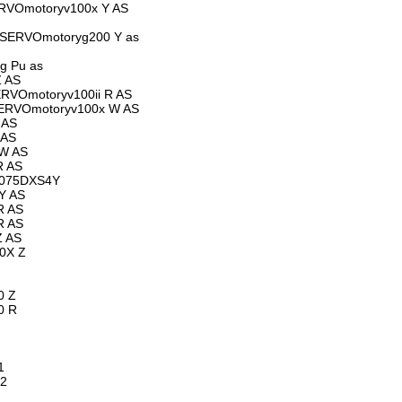
VOmotoryv100x Y AS
 SERVOmotoryg200 Y as
g Pu as
 AS
VOmotoryv100ii R AS
RVOmotoryv100x W AS
 AS
 AS
W AS
R AS
8075DXS4Y
Y AS
R AS
R AS
 AS
0X Z
0 Z
0 R
1
Z2