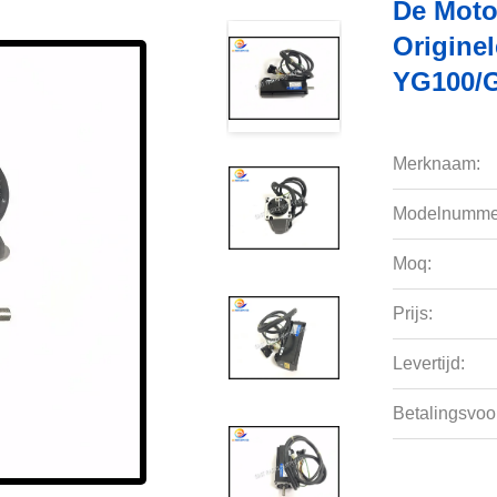
De Moto
Origine
YG100/G
Merknaam:
Modelnumme
Moq:
Prijs:
Levertijd:
Betalingsvoo