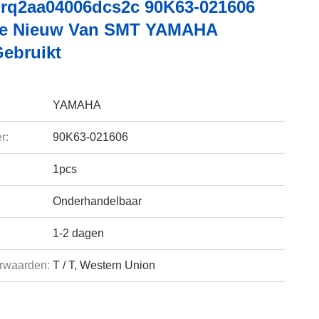
rq2aa04006dcs2c 90K63-021606
le Nieuw Van SMT YAMAHA
ebruikt
YAMAHA
r:
90K63-021606
1pcs
Onderhandelbaar
1-2 dagen
rwaarden:
T / T, Western Union