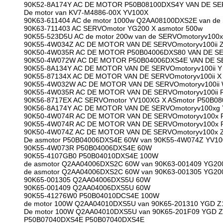
90K52-8A174Y AC DE MOTOR P50B08100DXS4Y VAN DE SER
De motor van KV7-M4886-00X YV100X
90K63-611404 AC de motor 1000w Q2AA08100DXS2E van de
90K63-711403 AC SERVOmotor YG200 X asmotor 500w
90K55-523D5U AC de motor 200w van de SERVOmotoryv100x
90K55-4W034Z AC DE MOTOR VAN DE SERVOmotoryv100ii Z
90K50-4W035R AC DE MOTOR P50B04006DXS80 VAN DE SER
90K50-4W072W AC DE MOTOR P50B04006DXS4E VAN DE SE
90K55-8A134Y AC DE MOTOR VAN DE SERVOmotoryv100ii Y
90K55-87134X AC DE MOTOR VAN DE SERVOmotoryv100ii X
90K55-4W032W AC DE MOTOR VAN DE SERVOmotoryv100ii 
90K55-4W035R AC DE MOTOR VAN DE SERVOmotoryv100ii 
90K56-8717EX AC SERVOmotor YV100XG X ASmotor P50B0
90K56-8A174Y AC DE MOTOR VAN DE SERVOmotoryv100xg 
90K50-4W074R AC DE MOTOR VAN DE SERVOmotoryv100x 
90K55-4W074R AC DE MOTOR VAN DE SERVOmotoryv100x 
90K50-4W074Z AC DE MOTOR VAN DE SERVOmotoryv100x Z
De asmotor P50B04006DXS4E 60W van 90K55-4W074Z YV10
90K55-4W073R P50B04006DXS4E 60W
90K55-4107GB0 P50B04010DXS4E 100W
de asmotor Q2AA04006DXS2C 60W van 90K63-001409 YG20
de asmotor Q2AA04006DXS2C 60W van 90K63-001305 YG20
90K65-001305 Q2AA04006DXS5U 60W
90K65-001409 Q2AA04006DXS5U 60W
90K55-41276W0 P50B04010DCS4E 100W
de motor 100W Q2AA04010DXS5U van 90K65-201310 YGD Z
De motor 100W Q2AA04010DXS5U van 90K65-201F09 YGD 
P50B07040DXS4E P50B07040DXS4E