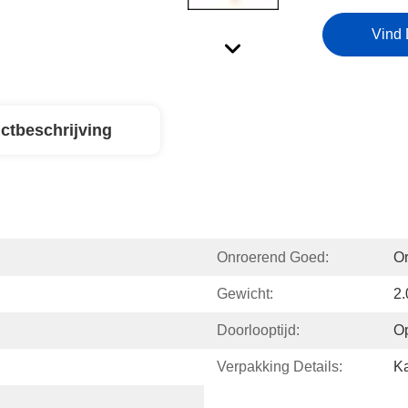
Vind 
ctbeschrijving
Onroerend Goed:
Or
Gewicht:
2
Doorlooptijd:
O
Verpakking Details:
Ka