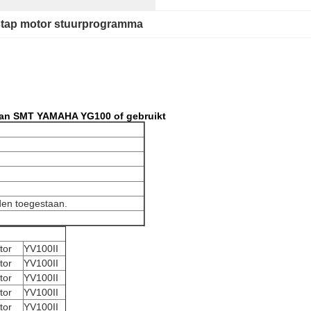
stap motor stuurprogramma
van SMT YAMAHA YG100 of gebruikt
den toegestaan.
tor
YV100II
tor
YV100II
tor
YV100II
tor
YV100II
tor
YV100II