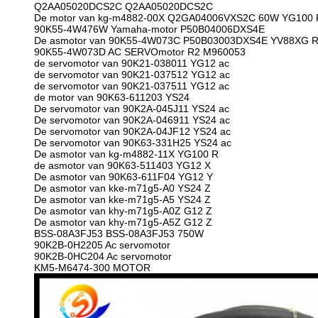
Q2AA05020DCS2C Q2AA05020DCS2C
De motor van kg-m4882-00X Q2GA04006VXS2C 60W YG100 
90K55-4W476W Yamaha-motor P50B04006DXS4E
De asmotor van 90K55-4W073C P50B03003DXS4E YV88XG 
90K55-4W073D AC SERVOmotor R2 M960053
de servomotor van 90K21-038011 YG12 ac
de servomotor van 90K21-037512 YG12 ac
de servomotor van 90K21-037511 YG12 ac
de motor van 90K63-611203 YS24
De servomotor van 90K2A-045J11 YS24 ac
De servomotor van 90K2A-046911 YS24 ac
De servomotor van 90K2A-04JF12 YS24 ac
De servomotor van 90K63-331H25 YS24 ac
De asmotor van kg-m4882-11X YG100 R
de asmotor van 90K63-511403 YG12 X
De asmotor van 90K63-611F04 YG12 Y
De asmotor van kke-m71g5-A0 YS24 Z
De asmotor van kke-m71g5-A5 YS24 Z
De asmotor van khy-m71g5-A0Z G12 Z
De asmotor van khy-m71g5-A5Z G12 Z
BSS-08A3FJ53 BSS-08A3FJ53 750W
90K2B-0H2205 Ac servomotor
90K2B-0HC204 Ac servomotor
KM5-M6474-300 MOTOR