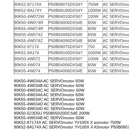
90K52-87174X
P50B08075DXS4Y
750W
AC SERVOmo
90K52-8A174Y
P50B08100DXS4Y
1000W
AC SERVOmo
90K50-4W072W
P50B04010DXS07
100W
AC SERVOmo
90K50-4W074R
P50B04006DXS4E
60W
AC SERVOmo
90K55-4W074R
P50B04006DXS4E
60W
AC SERVOmo
90K50-4W074Z
P50B04006DXS4E
60W
AC SERVOmo
90K55-4W074Z
P50B04006DXS4E
60W
AC SERVOmo
90K52-87174
P50B08075DXS4Y
750
AC SERVOmo
90K52-8A174
P50B08100DXS4Y
1000W
AC SERVOmo
90K50-4W072
P50B04010DXS07
100W
AC SERVOmo
90K50-4W074
P50B04006DXS4E
60W
AC SERVOmo
90K55-4W074
P50B04006DXS4E
60W
AC SERVOmo
90K50-4W034A AC SERVOmotor 60W
90K50-4W034B AC SERVOmotor 60W
90K50-4W034C AC SERVOmotor 60W
90K55-4W034A AC SERVOmotor 60W
90K55-4W034C AC SERVOmotor 60W
90K55-4W034D AC SERVOmotor 60W
90K50-4W034D AC SERVOmotor 60W
90K50-523D5U P50B05020DCS4E 200W
90K55-4W034B AC SERVOmotor 60W
90K52-87174X AC SERVOmotor YV100X X asmotor 750W
90K52-8A174X AC SERVOmotor YV100X X ASmotor P50B08