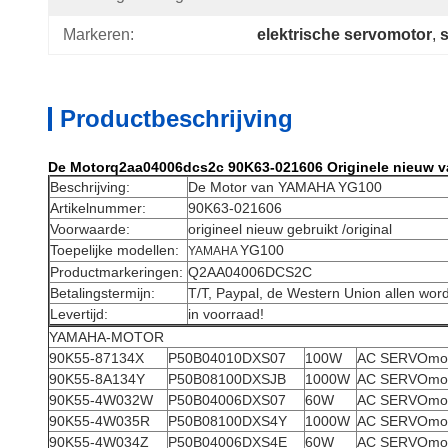
Markeren:
elektrische servomotor
, 
Productbeschrijving
De Motorq2aa04006dcs2c 90K63-021606 Originele nieuw 
Beschrijving:
De Motor van YAMAHA YG100
Artikelnummer:
90K63-021606
Voorwaarde:
origineel nieuw gebruikt /original
Toepelijke modellen:
YG100
YAMAHA
Productmarkeringen:
Q2AA04006DCS2C
Betalingstermijn:
T/T, Paypal, de Western Union allen wor
Levertijd:
in voorraad!
YAMAHA-MOTOR
90K55-87134X
P50B04010DXS07
100W
AC SERVOmo
90K55-8A134Y
P50B08100DXSJB
1000W
AC SERVOmo
90K55-4W032W
P50B04006DXS07
60W
AC SERVOmo
90K55-4W035R
P50B08100DXS4Y
1000W
AC SERVOmo
90K55-4W034Z
P50B04006DXS4E
60W
AC SERVOmo