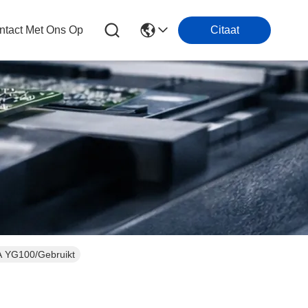
tact Met Ons Op
Citaat
 YG100/Gebruikt