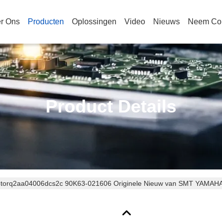
r Ons
Producten
Oplossingen
Video
Nieuws
Neem Con
Product Details
torq2aa04006dcs2c 90K63-021606 Originele Nieuw van SMT YAMAHA