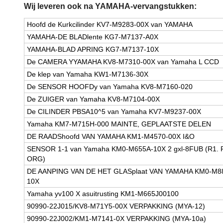
Wij leveren ook na YAMAHA-vervangstukken:
Hoofd de Kurkcilinder KV7-M9283-00X van YAMAHA
YAMAHA-DE BLADlente KG7-M7137-A0X
YAMAHA-BLAD APRING KG7-M7137-10X
De CAMERA YYAMAHA KV8-M7310-00X van Yamaha L CCD
De klep van Yamaha KW1-M7136-30X
De SENSOR HOOFDy van Yamaha KV8-M7160-020
De ZUIGER van Yamaha KV8-M7104-00X
De CILINDER PBSA10^5 van Yamaha KV7-M9237-00X
Yamaha KM7-M715H-000 MAINTE, GEPLAATSTE DELEN
DE RAADShoofd VAN YAMAHA KM1-M4570-00X I&O
SENSOR 1-1 van Yamaha KM0-M655A-10X 2 gxl-8FUB (R1. 
ORG)
DE AANPING VAN DE HET GLASplaat VAN YAMAHA KM0-M8
10X
Yamaha yv100 X asuitrusting KM1-M665J00100
90990-22J015/KV8-M71Y5-00X VERPAKKING (MYA-12)
90990-22J002/KM1-M7141-0X VERPAKKING (MYA-10a)