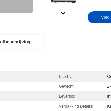
Vind 
ctbeschrijving
BEZIT:
Oo
Gewicht:
2
Levertijd:
In
Verpakking Details:
Ka