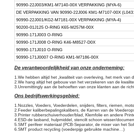
90990-22J003/KM1-M7140-00X VERPAKKING (MYA-6)
DE VERPAKKING VAN 90990-22J006 KM1-M7107-00X (L043
90990-22J001/KG2-M7181-00X VERPAKKING (MYA-4)
90200-01J125 O-RING K65-M257M-00X
90990-171J003 O-RING
90990-171J008 O-RING K46-M8527-D0X
90990-171J010 O-RING
90990-171J0007 O-RING KM1-M7186-00X
De verantwoordelijkheid van onze onderneming:
1.We hebben altijd het „kwaliteit van overleving, het merk van d
2.We hang altijd het gebouw van het verzekeren van de kwalite
3.Unremittingly aan de behoeften van onze klanten aan de rich
Ons bedrijfswerkingsgebied:
1.Nozzles, Voeders, Voederdelen, snijders, filters, riemen, 
2.Feeder kaliberbepalingskalibers, de Karren van de Voederop
3.Printer rubberschuiverhouder/blad, Klemfolie en andere Print
4.ESD-de lasband, hulpmiddel, stencilt schoon wisser/documen
5.SMT perifeer materiaal (PCB-Separator, de mixer van het S
6.SMT product recycling (voederpijp gebruikte machine…)