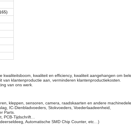
165)
e kwaliteitsboom, kwaliteit en efficiency, kwaliteit aangehangen om bel
it van klantenproductie aan, verminderen klantenproductiekosten.
ting van ons werk.
motoren, kleppen, sensoren, camera, raadskaarten en andere machinede
slag, IC-Dienbladvoeders, Stokvoeders, Voederlaadeenheid,
er Parts.
t, PCB-Tijdschrift…
oldeerseldeeg, Automatische SMD Chip Counter, etc…)