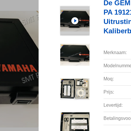
De GEM 
PA 191
Uitrust
Kaliberb
Merknaam:
Modelnumme
Moq:
Prijs:
Levertijd:
Betalingsvoo