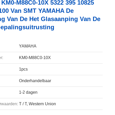
KM0-M88C0-10X 5322 395 10825
2100 Van SMT YAMAHA De
ing Van De Het Glasaanping Van De
epalingsuitrusting
YAMAHA
r:
KM0-M88C0-10X
1pcs
Onderhandelbaar
1-2 dagen
rwaarden:
T / T, Western Union