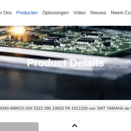
r Ons
Producten
Oplossingen
Video
Nieuws
Neem Con
Product Details
KM0-M88C0-10X 5322 395 10825 PA 1912100 van SMT YAMAHA de Uitr
palingsuitrusting