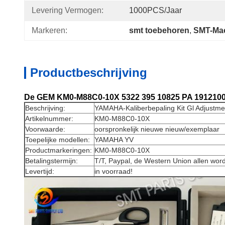
Levering Vermogen:
1000PCS/jaar
Markeren:
smt toebehoren
, 
SMT-Mac
Productbeschrijving
De GEM KM0-M88C0-10X 5322 395 10825 PA 1912100 
Beschrijving:
YAMAHA-
Kaliberbepaling Kit Gl Adjustme
Artikelnummer:
KM0-M88C0-10X
Voorwaarde:
oorspronkelijk nieuwe nieuw/exemplaar
Toepelijke modellen:
YAMAHA YV
Productmarkeringen:
KM0-M88C0-10X
Betalingstermijn:
T/T, Paypal, de Western Union allen wor
Levertijd:
in voorraad!