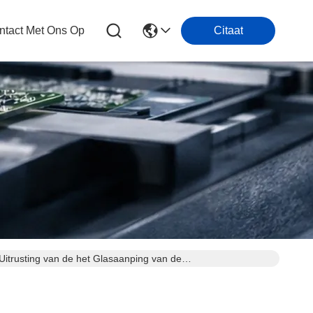
tact Met Ons Op
Citaat
usting van de het Glasaanping van de