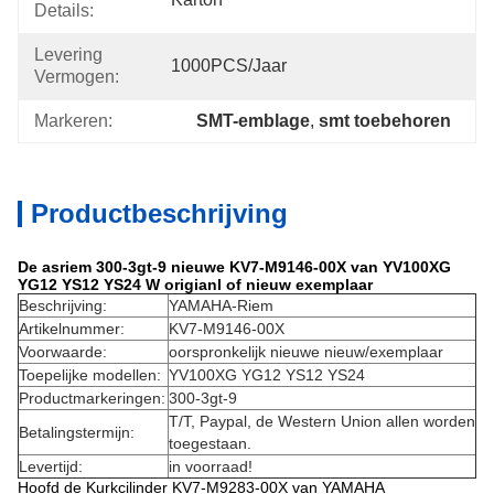
Details:
Levering
1000PCS/jaar
Vermogen:
Markeren:
SMT-emblage
, 
smt toebehoren
Productbeschrijving
De asriem 300-3gt-9 nieuwe KV7-M9146-00X van YV100XG
YG12 YS12 YS24 W origianl of nieuw exemplaar
Beschrijving:
YAMAHA-
Riem
Artikelnummer:
KV7-M9146-00X
Voorwaarde:
oorspronkelijk nieuwe nieuw/exemplaar
Toepelijke modellen:
YV100XG YG12 YS12 YS24
Productmarkeringen:
300-3gt-9
T/T, Paypal, de Western Union allen worden
Betalingstermijn:
toegestaan.
Levertijd:
in voorraad!
Hoofd de Kurkcilinder KV7-M9283-00X van YAMAHA