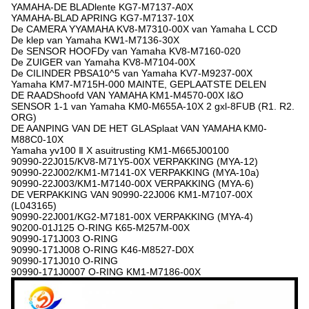
YAMAHA-DE BLADlente KG7-M7137-A0X
YAMAHA-BLAD APRING KG7-M7137-10X
De CAMERA YYAMAHA KV8-M7310-00X van Yamaha L CCD
De klep van Yamaha KW1-M7136-30X
De SENSOR HOOFDy van Yamaha KV8-M7160-020
De ZUIGER van Yamaha KV8-M7104-00X
De CILINDER PBSA10^5 van Yamaha KV7-M9237-00X
Yamaha KM7-M715H-000 MAINTE, GEPLAATSTE DELEN
DE RAADShoofd VAN YAMAHA KM1-M4570-00X I&O
SENSOR 1-1 van Yamaha KM0-M655A-10X 2 gxl-8FUB (R1. R2.
ORG)
DE AANPING VAN DE HET GLASplaat VAN YAMAHA KM0-
M88C0-10X
Yamaha yv100 Ⅱ X asuitrusting KM1-M665J00100
90990-22J015/KV8-M71Y5-00X VERPAKKING (MYA-12)
90990-22J002/KM1-M7141-0X VERPAKKING (MYA-10a)
90990-22J003/KM1-M7140-00X VERPAKKING (MYA-6)
DE VERPAKKING VAN 90990-22J006 KM1-M7107-00X
(L043165)
90990-22J001/KG2-M7181-00X VERPAKKING (MYA-4)
90200-01J125 O-RING K65-M257M-00X
90990-171J003 O-RING
90990-171J008 O-RING K46-M8527-D0X
90990-171J010 O-RING
90990-171J0007 O-RING KM1-M7186-00X