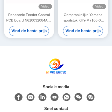
Video
Video
Panasonic Feeder Control
Oorspronkelijke Yamaha
PCB Board N610032084AA /
spuitstuk KHY-M7106-00
KXF0DWTHA00 (MC12CX-
voor YS12 / YS24 / YG12F
Vind de beste prijs
Vind de beste prijs
5) – Voor CM402 CM602
SMT Pick and Place
NPM 8mm / 12mm / 16mm
Machine
Feeders
Sociale media
Snel contact