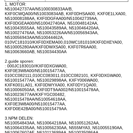
1, MOTOR:
N510042737AA/N5100030833AA/B,
KXF0CWQA00/N510030834AB, KXF0DHSAA00, KXF0E1LXA00,
N510008188AA, KXF0DGFAA00/N510042739AA,
KXF0DGEAA00/N510042740AA, N510048142AA,
N510043555AA, N510043589AA, N510046420AA,
N510027476AA, N510053226AA/N510056943AA,
N510056943AA/N510044462A,
010VC181010/KXF0DXEMA00,010WC181010/KXF0DXEYA00,
N510005280AA/KXF0DWXSA00, KXF07R6AA00,
N610063660AB, N510034430AA
2.guide sporen:
: 000JC183010//KXF0DXGWA00,
KXF0E3W8A00/N510015477AA,
010CC082111,010CC083011,010CC082101, KXF0DXGWA00,
N510015477AA, N510029898AA, KXFY006WA00,
KXFK001LA01, KXF0DWYXA00, KXF0DY1QA00,
N510006050AA, KXF0DT9AA002/N510015478AA,
N510023677AA/KXFYGC00482,
N510015478AA/N510054618AA,
KXF0E3W8A00/N510015477AA,
KXFD0E42BA00/N510015479AA.
3.NPM DELEN:
N510054843AA, N510064218AA, N510051262AA,
N510064335AA, N510056230AA, N555MYA3, N510055190AA,
N610067607AE, N610113699AA, N510035086AA,