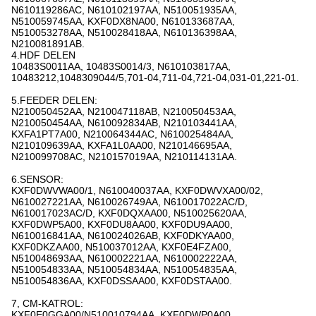
N610119286AC, N610102197AA, N510051935AA,
N510059745AA, KXF0DX8NA00, N610133687AA,
N510053278AA, N510028418AA, N610136398AA,
N210081891AB.
4.HDF DELEN
10483S0011AA, 10483S0014/3, N610103817AA,
10483212,1048309044/5,701-04,711-04,721-04,031-01,221-01.
5.FEEDER DELEN:
N210050452AA, N210047118AB, N210050453AA,
N210050454AA, N610092834AB, N210103441AA,
KXFA1PT7A00, N210064344AC, N610025484AA,
N210109639AA, KXFA1L0AA00, N210146695AA,
N210099708AC, N210157019AA, N210114131AA.
6.SENSOR:
KXF0DWVWA00/1, N610040037AA, KXF0DWVXA00/02,
N610027221AA, N610026749AA, N610017022AC/D,
N610017023AC/D, KXF0DQXAA00, N510025620AA,
KXF0DWP5A00, KXF0DU8AA00, KXF0DU9AA00,
N610016841AA, N610024026AB, KXF0DKYAA00,
KXF0DKZAA00, N510037012AA, KXF0E4FZA00,
N510048693AA, N610002221AA, N610002222AA,
N510054833AA, N510054834AA, N510054835AA,
N510054836AA, KXF0DSSAA00, KXF0DSTAA00.
7, CM-KATROL:
KXF0E0GGA00/N510010794AA, KXF0DWP0A00,