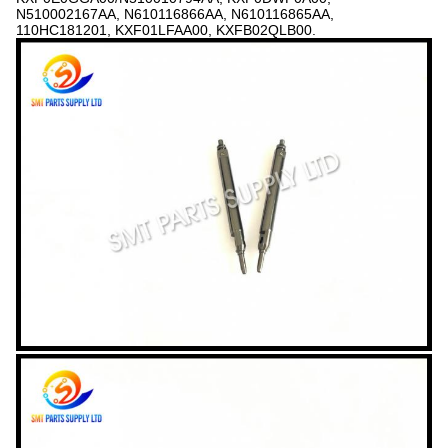
N510002167AA, N610116866AA, N610116865AA,
110HC181201, KXF01LFAA00, KXFB02QLB00.