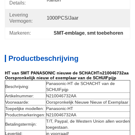
Details:
Levering
1000PCS/jaar
Vermogen:
Markeren:
SMT-emblage
, 
smt toebehoren
Productbeschrijving
HT van SMT PANASONIC nieuwe de SCHACHTn210046732aa
Oorspronkelijk nieuw of exemplaar van de SCHUIFpijp
Panasonic-
HT de SCHACHT van
de
Beschrijving:
SCHUIFpijp
Artikelnummer:
N210046732AA
Voorwaarde:
Oorspronkelijk Nieuwe Nieuw of Exemplaar
Toepelijke modellen:
Panasonic-
HT
Productmarkeringen:
N210046732AA
T/T, Paypal, de Western Union allen worden
Betalingstermijn:
toegestaan.
Levertijd:
in voorraad!