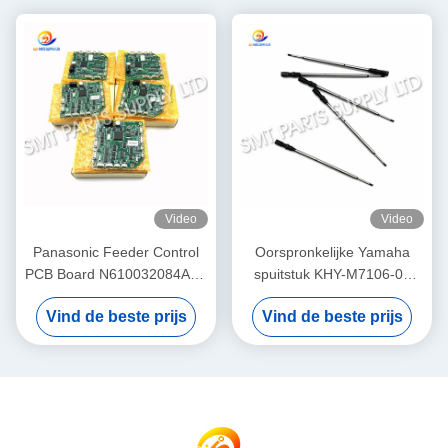
Video
Video
Panasonic Feeder Control
Oorspronkelijke Yamaha
PCB Board N610032084AA /
spuitstuk KHY-M7106-00
KXF0DWTHA00 (MC12CX-
voor YS12 / YS24 / YG12F
Vind de beste prijs
Vind de beste prijs
5) – Voor CM402 CM602
SMT Pick and Place
NPM 8mm / 12mm / 16mm
Machine
Feeders