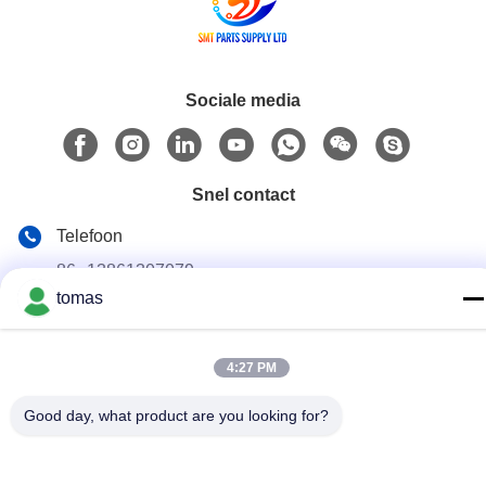
Sociale media
Snel contact
Telefoon
86--13861307079
tomas
E-mail
tomas@smtmachine-parts.com
4:27 PM
Adres
D-526, Haye Science Park, 93# Weihe Road, Suzhou
Good day, what product are you looking for?
Industrial Park Suzhou, Jiangsu, 215127, China