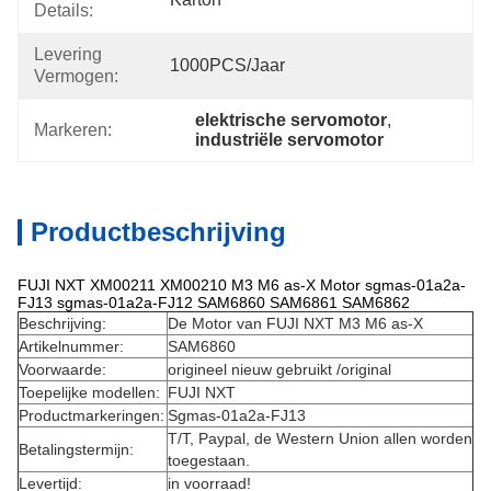
Details:
Levering
1000PCS/jaar
Vermogen:
elektrische servomotor
, 
Markeren:
industriële servomotor
Productbeschrijving
FUJI NXT XM00211 XM00210 M3 M6 as-X Motor sgmas-01a2a-
FJ13 sgmas-01a2a-FJ12 SAM6860 SAM6861 SAM6862
Beschrijving:
De Motor van FUJI NXT M3 M6 as-X
Artikelnummer:
SAM6860
Voorwaarde:
origineel nieuw gebruikt /original
Toepelijke modellen:
FUJI NXT
Productmarkeringen:
Sgmas-01a2a-FJ13
T/T, Paypal, de Western Union allen worden
Betalingstermijn:
toegestaan.
Levertijd:
in voorraad!