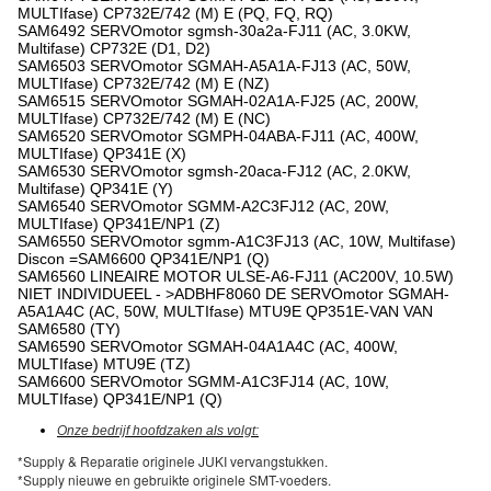
MULTIfase) CP732E/742 (M) E (PQ, FQ, RQ)
SAM6492 SERVOmotor sgmsh-30a2a-FJ11 (AC, 3.0KW,
Multifase) CP732E (D1, D2)
SAM6503 SERVOmotor SGMAH-A5A1A-FJ13 (AC, 50W,
MULTIfase) CP732E/742 (M) E (NZ)
SAM6515 SERVOmotor SGMAH-02A1A-FJ25 (AC, 200W,
MULTIfase) CP732E/742 (M) E (NC)
SAM6520 SERVOmotor SGMPH-04ABA-FJ11 (AC, 400W,
MULTIfase) QP341E (X)
SAM6530 SERVOmotor sgmsh-20aca-FJ12 (AC, 2.0KW,
Multifase) QP341E (Y)
SAM6540 SERVOmotor SGMM-A2C3FJ12 (AC, 20W,
MULTIfase) QP341E/NP1 (Z)
SAM6550 SERVOmotor sgmm-A1C3FJ13 (AC, 10W, Multifase)
Discon =SAM6600 QP341E/NP1 (Q)
SAM6560 LINEAIRE MOTOR ULSE-A6-FJ11 (AC200V, 10.5W)
NIET INDIVIDUEEL - >ADBHF8060 DE SERVOmotor SGMAH-
A5A1A4C (AC, 50W, MULTIfase) MTU9E QP351E-VAN VAN
SAM6580 (TY)
SAM6590 SERVOmotor SGMAH-04A1A4C (AC, 400W,
MULTIfase) MTU9E (TZ)
SAM6600 SERVOmotor SGMM-A1C3FJ14 (AC, 10W,
MULTIfase) QP341E/NP1 (Q)
Onze bedrijf hoofdzaken als volgt:
*Supply & Reparatie originele JUKI vervangstukken.
*Supply nieuwe en gebruikte originele SMT-voeders.