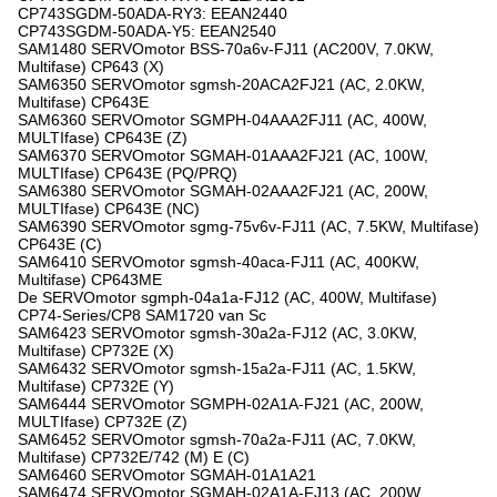
CP743SGDM-50ADA-RY3: EEAN2440
CP743SGDM-50ADA-Y5: EEAN2540
SAM1480 SERVOmotor BSS-70a6v-FJ11 (AC200V, 7.0KW,
Multifase) CP643 (X)
SAM6350 SERVOmotor sgmsh-20ACA2FJ21 (AC, 2.0KW,
Multifase) CP643E
SAM6360 SERVOmotor SGMPH-04AAA2FJ11 (AC, 400W,
MULTIfase) CP643E (Z)
SAM6370 SERVOmotor SGMAH-01AAA2FJ21 (AC, 100W,
MULTIfase) CP643E (PQ/PRQ)
SAM6380 SERVOmotor SGMAH-02AAA2FJ21 (AC, 200W,
MULTIfase) CP643E (NC)
SAM6390 SERVOmotor sgmg-75v6v-FJ11 (AC, 7.5KW, Multifase)
CP643E (C)
SAM6410 SERVOmotor sgmsh-40aca-FJ11 (AC, 400KW,
Multifase) CP643ME
De SERVOmotor sgmph-04a1a-FJ12 (AC, 400W, Multifase)
CP74-Series/CP8 SAM1720 van Sc
SAM6423 SERVOmotor sgmsh-30a2a-FJ12 (AC, 3.0KW,
Multifase) CP732E (X)
SAM6432 SERVOmotor sgmsh-15a2a-FJ11 (AC, 1.5KW,
Multifase) CP732E (Y)
SAM6444 SERVOmotor SGMPH-02A1A-FJ21 (AC, 200W,
MULTIfase) CP732E (Z)
SAM6452 SERVOmotor sgmsh-70a2a-FJ11 (AC, 7.0KW,
Multifase) CP732E/742 (M) E (C)
SAM6460 SERVOmotor SGMAH-01A1A21
SAM6474 SERVOmotor SGMAH-02A1A-FJ13 (AC, 200W,