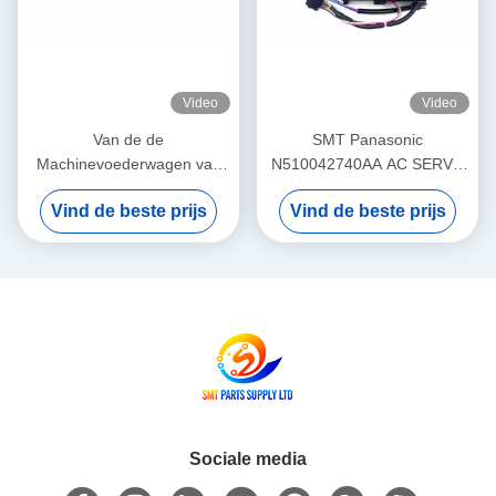
Video
Video
Van de de
SMT Panasonic
Machinevoederwagen van
N510042740AA AC SERVO
SMT Panasonic NPM PCB-
MOTOR 3W MULTI Theta-
Vind de beste prijs
Vind de beste prijs
raad PNF0A1-AA
Motor P50BA2002BXS3C 3
N610102505AA
HD Light Weight
Sociale media