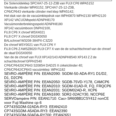
De Solenoïdeklep SPCHA7-25-12-Z3B van FUJI CP6 WPA5152
Vierkante cilinder WPA5152, SPCHA7-25-12-Z3B,
CP6/CP643 vierkante cilinder met klep WPA5142;
Het stuk van de de vacuümklepdruk van WPH0870 WPH2130 WPH2120
XP142 VACUÜMspeld ADNPH8170
Vacuümonderbrekingsspeld ADNPH8180
XP142 vacuümboon DNPH2100,
FUJI CP6 X chroef WSX4021
FUJI CP7 X chroef DGSX0050
BALschroef W3208-384PX-C3Z20
De chroef WSY0021 van FUJI CP6 Y
FUJI CP6 Z AWSZ8020 FUJI CP7 X van de de schachtschroef van de chroef
de staaf DGSX0050
Van de de chroef van FUJI XP142/143 ADNPH8540 XP143 Z Z de
schachtschroef GFPH2540
CP6/CP6420CP643 S2085H DAD25 X cirkelcilinder 40;
CP6/CP642/CP643 vacuümklep: WPH1182
SEVRO-AMPÈRE P/N: EEAN2090: SGDM-50-ADA-RY1 D1/D2,
D1, D2CP6
SEVRO-AMPÈRE P/N: EEAN2050: SGDB-75VD-Y178, CAMCP6
SEVRO-AMPÈRE P/N: EEAN2010: SGDM-01AD-R, FQ, FRQCP6
SEVRO-AMPÈRE P/N: EEAN2031: SGDM02AD-R, XCP6
SEVRO-AMPÈRE P/N: EEAN1690: SDR2-02ACY30, NCCP6E
SERVOampère P/N: EEAN1710: Cacr-SR60BB1CSY412 nonCE
voor Fuji Mashine cp-6
CP743SGDM-02ADA-RY3: EEAN2410
CP743SGDM-A5ADA-RY3: EEAN2390
CP743SGDM-50ADA-RY700: EEAN2651