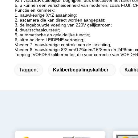
van VOEDER duidelijker begrijpen, dus effectiever het tarief c
5, u kunnen een verscheidenheid van modellen, zoals FUJ
Functie en kenmerk:
1, nauwkeurige XYZ asaanping;
2, ascamera die kan direct worden aangepast;
3, de ingebouwde voeding van 220V gelijkstroom;
4, dwarsschaalcurseur;
5, automatische en geleidelijke functie;
6, ultra heldere LEIDENE vertoning;
Voeder 7, nauwkeurige controle van de inrichting;
Voeder 8, nauwkeurige 8*2mm/12*4mm/16*8mm en 24*8mm co
Toeping: VOEDERkalibermeter, die voor correctie van VOEDER 
Taggen:
Kaliberbepalingskaliber
Kalib