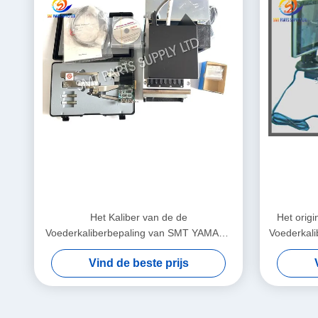
Het Kaliber van de de
Het orig
Voederkaliberbepaling van SMT YAMAHA
Voederkal
YS voor ZS of ZS-Voeder khj-md800-010
voor
Vind de beste prijs
Optimalisatiepost in voorraad