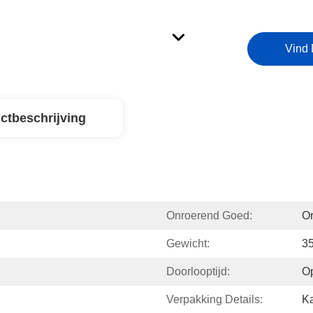
Vind 
ctbeschrijving
Onroerend Goed:
Or
Gewicht:
3
Doorlooptijd:
O
Verpakking Details:
Ka