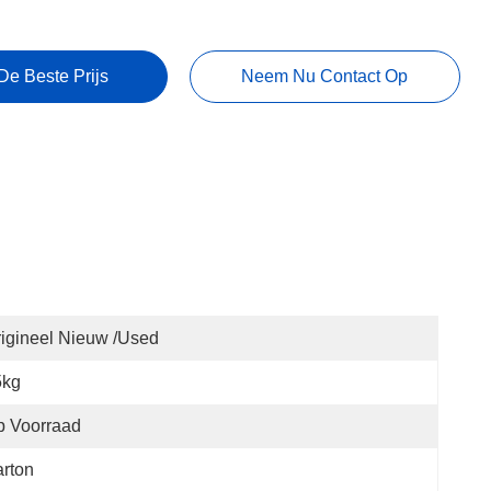
De Beste Prijs
Neem Nu Contact Op
igineel Nieuw /used
5kg
p Voorraad
rton