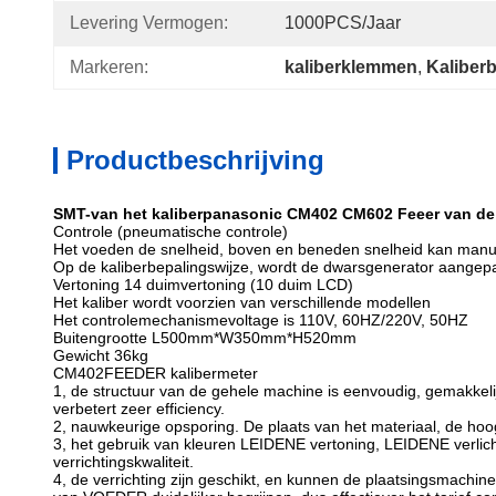
Levering Vermogen:
1000PCS/jaar
Markeren:
kaliberklemmen
, 
Kaliberb
Productbeschrijving
SMT-van het kaliberpanasonic CM402 CM602 Feeer van de 
Controle (pneumatische controle)
Het voeden de snelheid, boven en beneden snelheid kan man
Op de kaliberbepalingswijze, wordt de dwarsgenerator aangepa
Vertoning 14 duimvertoning (10 duim LCD)
Het kaliber wordt voorzien van verschillende modellen
Het controlemechanismevoltage is 110V, 60HZ/220V, 50HZ
Buitengrootte L500mm*W350mm*H520mm
Gewicht 36kg
CM402FEEDER kalibermeter
1, de structuur van de gehele machine is eenvoudig, gemakkelijk
verbetert zeer efficiency.
2, nauwkeurige opsporing. De plaats van het materiaal, de hoo
3, het gebruik van kleuren LEIDENE vertoning, LEIDENE verlich
verrichtingskwaliteit.
4, de verrichting zijn geschikt, en kunnen de plaatsingsmachi