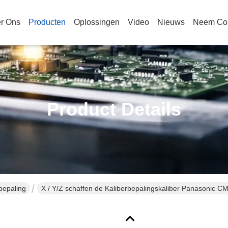
r Ons
Producten
Oplossingen
Video
Nieuws
Neem Con
Product Details
bepaling
X / Y/Z schaffen de Kaliberbepalingskaliber Panasonic