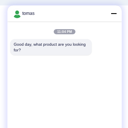
tomas
Snel contact
11:04 PM
Telefoon
Good day, what product are you looking 
for?
86--13861307079
E-mail
tomas@smtmachine-parts.com
Adres
D-526, Haye Science Park, 93# Weihe Road,
Suzhou Industrial Park Suzhou, Jiangsu,
215127, China