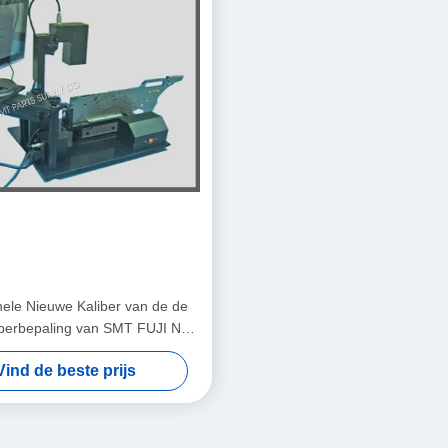
inele Nieuwe Kaliber van de de
iberbepaling van SMT FUJI NXT
 Pneumatisch in Voorraad
Vind de beste prijs
L500*W350*H550