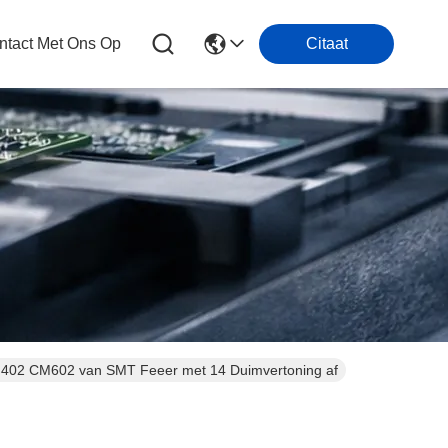
tact Met Ons Op
Citaat
 CM402 CM602 van SMT Feeer met 14 Duimvertoning af