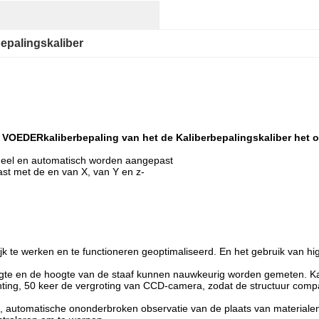
epalingskaliber
VOEDERkaliberbepaling van het de Kaliberbepalingskaliber het o
ueel en automatisch worden aangepast
st met de en van X, van Y en z-
 te werken en te functioneren geoptimaliseerd. En het gebruik van high-
gte en de hoogte van de staaf kunnen nauwkeurig worden gemeten. Kan d
ting, 50 keer de vergroting van CCD-camera, zodat de structuur compa
ne, automatische ononderbroken observatie van de plaats van materiale