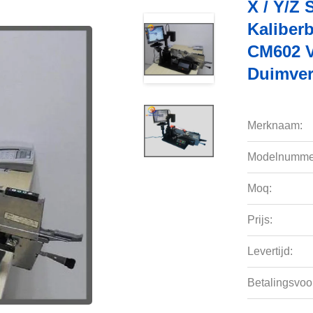
X / Y/Z 
Kaliber
CM602 V
Duimver
Merknaam:
Modelnumme
Moq:
Prijs:
Levertijd:
Betalingsvoo