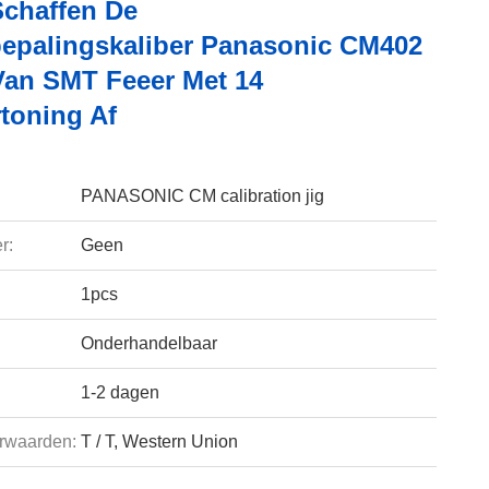
Schaffen De
bepalingskaliber Panasonic CM402
an SMT Feeer Met 14
toning Af
PANASONIC CM calibration jig
r:
Geen
1pcs
Onderhandelbaar
1-2 dagen
rwaarden:
T / T, Western Union