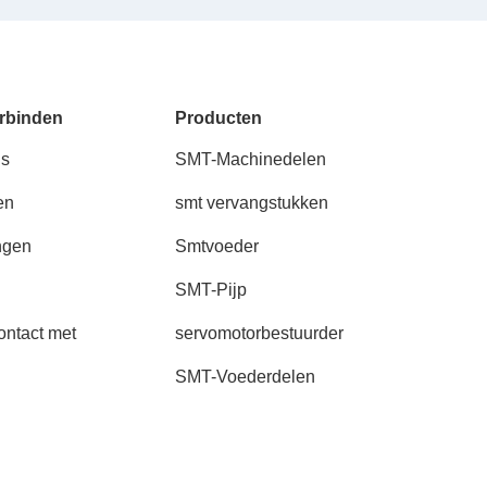
rbinden
Producten
ns
SMT-Machinedelen
en
smt vervangstukken
ngen
Smtvoeder
SMT-Pijp
ntact met
servomotorbestuurder
SMT-Voederdelen