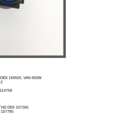
 DEK 160555, VAN 650W
12
114758
THD DEK 107265
 107785