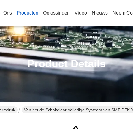
r Ons
Producten
Oplossingen
Video
Nieuws
Neem Con
Product Details
hermdruk
Van het de Schakelaar Volledige Systeem van SMT DEK 
181439