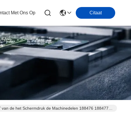
tact Met Ons Op
Citaat
Y van de het Schermdruk de Machinedelen 188476 188477