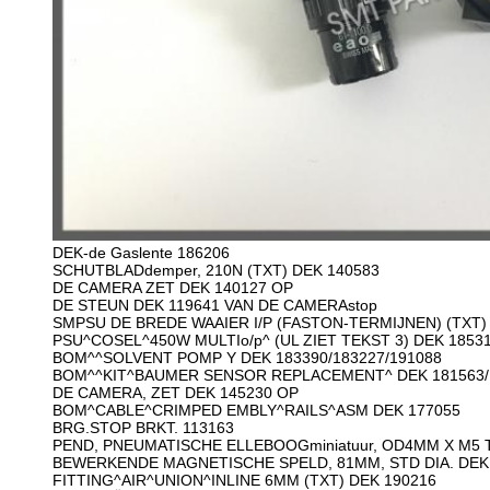
DEK-de Gaslente 186206
SCHUTBLADdemper, 210N (TXT) DEK 140583
DE CAMERA ZET DEK 140127 OP
DE STEUN DEK 119641 VAN DE CAMERAstop
SMPSU DE BREDE WAAIER I/P (FASTON-TERMIJNEN) (TXT)
PSU^COSEL^450W MULTIo/p^ (UL ZIET TEKST 3) DEK 1853
BOM^^SOLVENT POMP Y DEK 183390/183227/191088
BOM^^KIT^BAUMER SENSOR REPLACEMENT^ DEK 181563/
DE CAMERA, ZET DEK 145230 OP
BOM^CABLE^CRIMPED EMBLY^RAILS^ASM DEK 177055
BRG.STOP BRKT. 113163
PEND, PNEUMATISCHE ELLEBOOGminiatuur, OD4MM X M5 
BEWERKENDE MAGNETISCHE SPELD, 81MM, STD DIA. DEK
FITTING^AIR^UNION^INLINE 6MM (TXT) DEK 190216