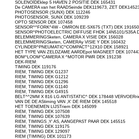
SOLENOÏDEklep 5 HAVEN 2 POSITIE DEK 165431
De CAMERA van het RAADSeinde DEK119673, ZET DEK14523
PHOTOSENSOR (SUNX) DEK 112246
PHOTOSENSOR, SUNX DEK 109239
OPTO SENSOR DEK 107458
SENSOR^^FORK^4W - OMRON EE-SX675 (TXT) DEK 191650
SENSOR^PHOTOELECTRIC DIFFUSE FHDK 14N5101/S35A D
BELEMMERINGSketen, CAMERA X VISIE DEK 156028
BELEMMERINGSketen, CAMERAy VISIE Y DEK 160432
CYLINDER^PNEUMATIC^COMPACT^12X10 DEK 158921
HET TYPE VAN ZELDZAME AARDEpot MAGNEET DEK 10744
BOM^LOOM^CAMERA X ^MOTOR PWR DEK 191238
DEK-RIEM:
TIMING DEK 119176
RIEM, TIMING DEK G1237
RIEM, TIMING DEK G1212
RIEM, TIMING DEK G1296
RIEM, TIMING DEK G1140
RIEM, TIMING DEK G4915
BELT^^2MM X 816 LG ANTISTATIC^ DEK 178448 VERVOERri
VAN DE DE AStiming VAN ‚X‘ DE RIEM DEK 145518
HET TOENEMEN LIJSTriem DEK 145099
RIEM, TIMING DEK 107508
RIEM, TIMING DEK 107639
RIEM, TIMINGS ‚Y‘ AS, AANGEPAST PAAR DEK 145515
RIEM, TIMING DEK 119175
RIEM, TIMING DEK 129097
RIEM (TIMING) DEK 101173