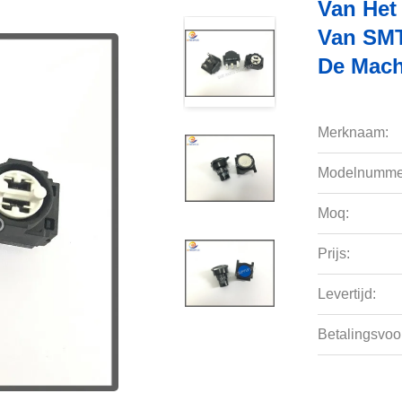
Van Het
Van SMT
De Mach
Merknaam:
Modelnumme
Moq:
Prijs:
Levertijd:
Betalingsvoo