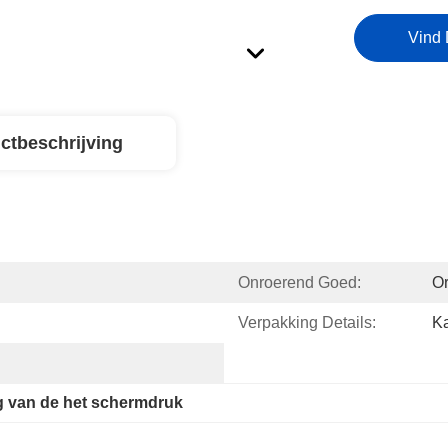
Vind 
ctbeschrijving
Onroerend Goed:
Or
Verpakking Details:
Ka
g van de het schermdruk