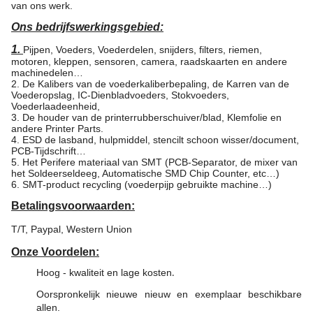
van ons werk.
Ons bedrijfswerkingsgebied:
1.
Pijpen, Voeders, Voederdelen, snijders, filters, riemen,
motoren, kleppen, sensoren, camera, raadskaarten en andere
machinedelen…
2. De Kalibers van de voederkaliberbepaling, de Karren van de
Voederopslag, IC-Dienbladvoeders, Stokvoeders,
Voederlaadeenheid,
3. De houder van de printerrubberschuiver/blad, Klemfolie en
andere Printer Parts.
4. ESD de lasband, hulpmiddel, stencilt schoon wisser/document,
PCB-Tijdschrift…
5. Het Perifere materiaal van SMT (PCB-Separator, de mixer van
het Soldeerseldeeg, Automatische SMD Chip Counter, etc…)
6. SMT-product recycling (voederpijp gebruikte machine…)
Betalingsvoorwaarden:
T/T, Paypal, Western Union
Onze Voordelen:
Hoog - kwaliteit en lage kosten
.
Oorspronkelijk nieuwe nieuw en exemplaar beschikbare
allen.