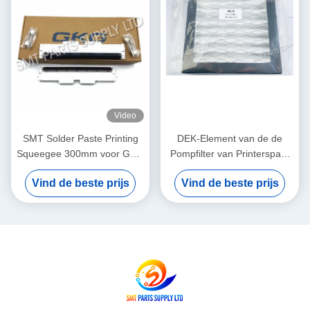
Video
SMT Solder Paste Printing
DEK-Element van de de
Squeegee 300mm voor GKG
Pompfilter van Printerspare
Stencil Printer Screen
parts vacuum 163551
Vind de beste prijs
Vind de beste prijs
Printing onderdelen
Oorspronkelijk Nieuw Nieuw
Exemplaar