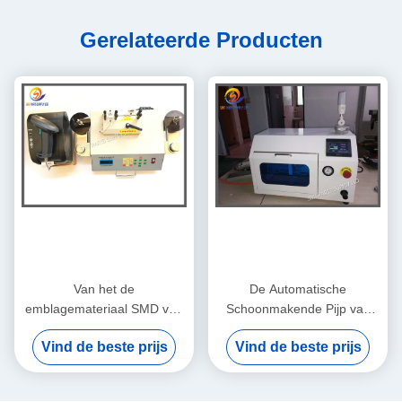
Gerelateerde Producten
Van het de
De Automatische
emblagemateriaal SMD van
Schoonmakende Pijp van
SMT van de elektronische
SMT in Voorraad, de Straal
Vind de beste prijs
Vind de beste prijs
Componentenspoel de
Schoonmakende Machine
Tellende Machine met
van het Hoge drukwater
Streepjescodeprinter