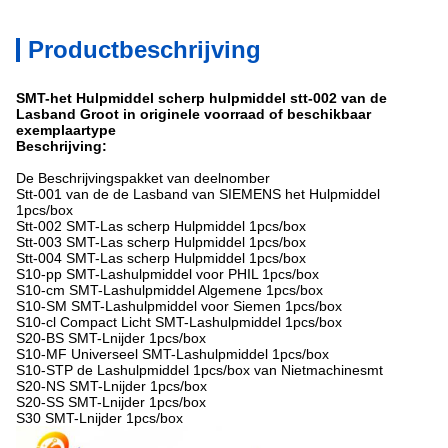
Productbeschrijving
SMT-het Hulpmiddel scherp hulpmiddel stt-002 van de
Lasband Groot in originele voorraad of beschikbaar
exemplaartype
Beschrijving:
De Beschrijvingspakket van deelnomber
Stt-001 van de de Lasband van SIEMENS het Hulpmiddel
1pcs/box
Stt-002 SMT-Las scherp Hulpmiddel 1pcs/box
Stt-003 SMT-Las scherp Hulpmiddel 1pcs/box
Stt-004 SMT-Las scherp Hulpmiddel 1pcs/box
S10-pp SMT-Lashulpmiddel voor PHIL 1pcs/box
S10-cm SMT-Lashulpmiddel Algemene 1pcs/box
S10-SM SMT-Lashulpmiddel voor Siemen 1pcs/box
S10-cl Compact Licht SMT-Lashulpmiddel 1pcs/box
S20-BS SMT-Lnijder 1pcs/box
S10-MF Universeel SMT-Lashulpmiddel 1pcs/box
S10-STP de Lashulpmiddel 1pcs/box van Nietmachinesmt
S20-NS SMT-Lnijder 1pcs/box
S20-SS SMT-Lnijder 1pcs/box
S30 SMT-Lnijder 1pcs/box