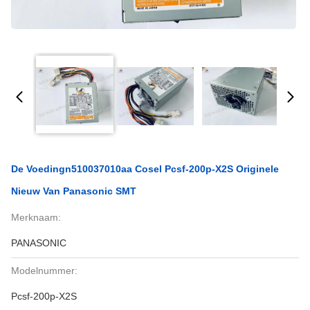
De Voedingn510037010aa Cosel Pcsf-200p-X2S Originele
Nieuw Van Panasonic SMT
Merknaam:
PANASONIC
Modelnummer:
Pcsf-200p-X2S