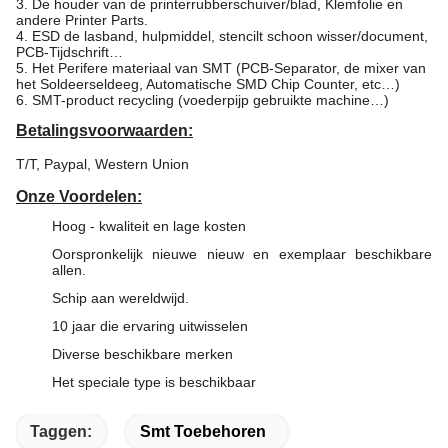
3. De houder van de printerrubberschuiver/blad, Klemfolie en
andere Printer Parts.
4. ESD de lasband, hulpmiddel, stencilt schoon wisser/document,
PCB-Tijdschrift…
5. Het Perifere materiaal van SMT (PCB-Separator, de mixer van
het Soldeerseldeeg, Automatische SMD Chip Counter, etc…)
6. SMT-product recycling (voederpijp gebruikte machine…)
Betalingsvoorwaarden:
T/T, Paypal, Western Union
Onze Voordelen:
Hoog - kwaliteit en lage kosten
Oorspronkelijk nieuwe nieuw en exemplaar beschikbare
allen.
Schip aan wereldwijd.
10 jaar die ervaring uitwisselen
Diverse beschikbare merken
Het speciale type is beschikbaar
Taggen:
Smt Toebehoren