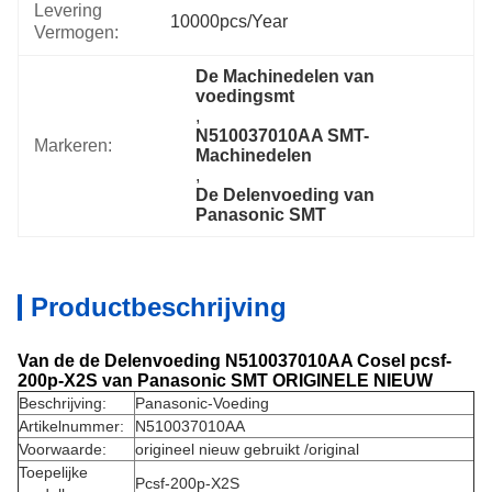
Levering
10000pcs/year
Vermogen:
De Machinedelen van 
voedingsmt
, 
N510037010AA SMT-
Markeren:
Machinedelen
, 
De Delenvoeding van 
Panasonic SMT
Productbeschrijving
Van de de Delenvoeding N510037010AA Cosel pcsf-
200p-X2S van Panasonic SMT ORIGINELE NIEUW
Beschrijving:
Panasonic-Voeding
Artikelnummer:
N510037010AA
Voorwaarde:
origineel nieuw gebruikt /original
Toepelijke
Pcsf-200p-X2S