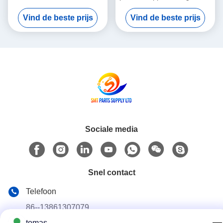
per vliegtuig verzonden
in goede staat Ontworpen
Vind de beste prijs
Vind de beste prijs
Geïntegreerde
voor precisie en consistente
veldonderwijsservice ter
prestaties in productielijnen
ondersteuning van
geavanceerde PCB-
productieprocessen
Sociale media
Snel contact
Telefoon
86--13861307079
tomas