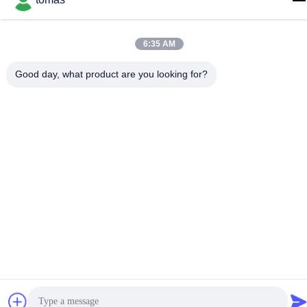
E-mail
tomas@smtmachine-parts.com
6:35 AM
Adres
D-526, Haye Science Park, 93# Weihe Road, Suzhou
Good day, what product are you looking for?
Industrial Park Suzhou, Jiangsu, 215127, China
Privacybeleid
|
Sitemap
China Goed Kwaliteit SMT-Machinedelen Leverancier. Copyright
© 2017-2026 SMT PARTS SUPPLY LTD Allemaal. Alle rechten
voorbehouden.