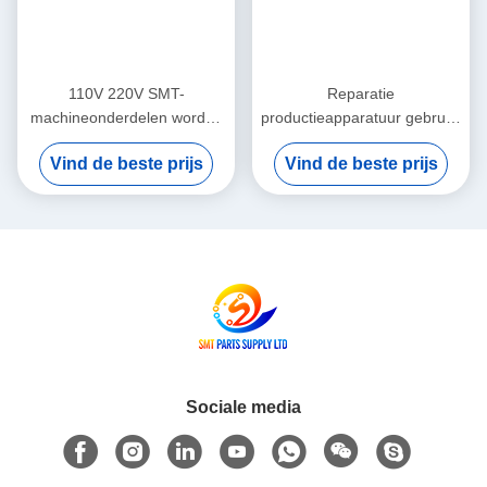
110V 220V SMT-
Reparatie
machineonderdelen worden
productieapparatuur gebruikt
per vliegtuig verzonden
in goede staat Ontworpen
Vind de beste prijs
Vind de beste prijs
Geïntegreerde
voor precisie en consistente
veldonderwijsservice ter
prestaties in productielijnen
ondersteuning van
geavanceerde PCB-
productieprocessen
Sociale media