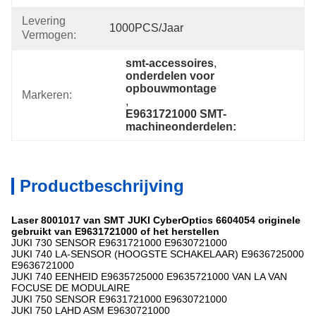
Levering
1000PCS/jaar
Vermogen:
smt-accessoires
, 
onderdelen voor 
opbouwmontage
Markeren:
, 
E9631721000 SMT-
machineonderdelen:
Productbeschrijving
Laser 8001017 van SMT JUKI CyberOptics 6604054 originele
gebruikt van E9631721000 of het herstellen
JUKI 730 SENSOR E9631721000 E9630721000
JUKI 740 LA-SENSOR (HOOGSTE SCHAKELAAR) E9636725000
E9636721000
JUKI 740 EENHEID E9635725000 E9635721000 VAN LA VAN
FOCUSE DE MODULAIRE
JUKI 750 SENSOR E9631721000 E9630721000
JUKI 750 LAHD ASM E9630721000